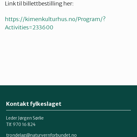
Link til billettbestilling her:
https://kimenkulturhus.no/Program/?
Activities=233600
Kontakt fylkeslaget
Leder Jørgen Sørlie
Tlf. 970 16 824
trondelag@naturvernforbundet.no