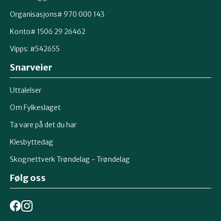
Organisasjons# 970 000 143
Konto# 1506 29 26462
Vipps: #542655
Snarveier
Uttalelser
Om Fylkeslaget
Ta vare på det du har
Klesbyttedag
Skognettverk Trøndelag - Trøndelag
Følg oss