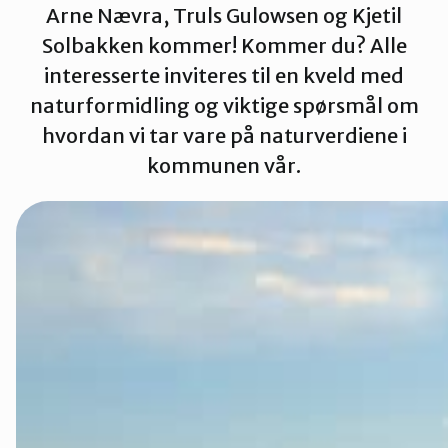
Arne Nævra, Truls Gulowsen og Kjetil
Namdalen
Solbakken kommer! Kommer du? Alle
interesserte inviteres til en kveld med
Orklaregion
naturformidling og viktige spørsmål om
hvordan vi tar vare på naturverdiene i
kommunen vår.
Røros og Hol
Selbu og Tyd
Skaun
Steinkjer