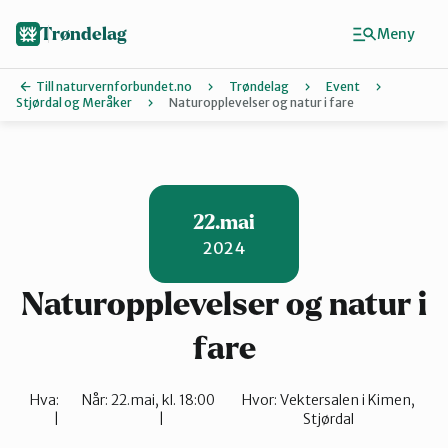
Hopp
til
Trøndelag
Meny
hovedinnhold
Till naturvernforbundet.no
Trøndelag
Event
Stjørdal og Meråker
Naturopplevelser og natur i fare
Finn ditt lokallag
Hitra og Frø
22.mai
2024
Inderøy
Naturopplevelser og natur i
Levanger
fare
Hva:
Når:
22.mai, kl. 18:00
Hvor:
Vektersalen i Kimen,
Melhus
Stjørdal