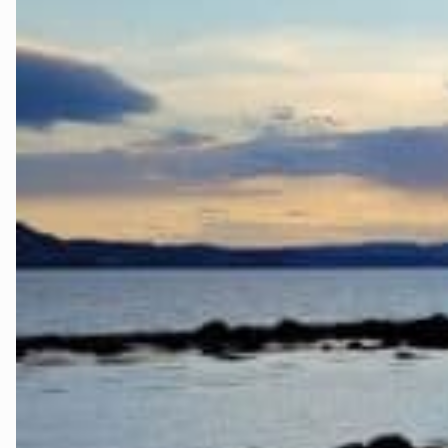
Stjørdal og 
Trøndelag
Trondheim
Verdal