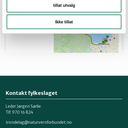
tillat utvalg
Ikke tillat
Kontakt fylkeslaget
Leder Jørgen Sørlie
Tlf. 970 16 824
trondelag@naturvernforbundet.no