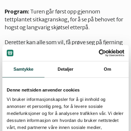
Stjørdal og Meråker
Program:
Turen går først opp gjennom
tettplantet sitkagranskog, for å se på behovet for
Trøndelag
hogst og langvarig skjøtsel etterpå.
Deretter kan alle som vil, få prøve seg på fjerning
Trondheim
av småskog med «rotoppdrager», og bruk av
slåmaskin og annet utstyr til skjøtsel.
Verdal
Samtykke
Detaljer
Om
Nedenfor låven vil vi se nærmere på vekster og
insekter der
kolonihageforeningen
arbeider med
å
gjøre om plen til blomstereng
.
Denne nettsiden anvender cookies
Vi bruker informasjonskapsler for å gi innhold og
De minste kan få sett kjøttmeisens unger i en
annonser et personlig preg, for å levere sosiale
fuglekasse før vi fra ca. kl. 13 avrunder med gratis
mediefunksjoner og for å analysere trafikken vår. Vi deler
kaffe/saft og kaker fra Kolonihagens
dessuten informasjon om hvordan du bruker nettstedet
søndagskafe. Der vil vi gå gjennom sommerens
vårt, med partnerne våre innen sosiale medier,