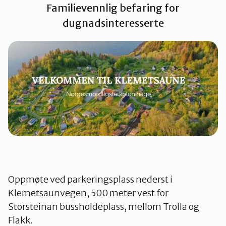
Familievennlig befaring for
Namdalen
dugnadsinteresserte
Orklaregionen
Røros og Holtålen
Selbu og Tydal
Skaun
Oppmøte ved parkeringsplass nederst i
Klemetsaunvegen, 500 meter vest for
Steinkjer
Storsteinan bussholdeplass, mellom Trolla og
Flakk.