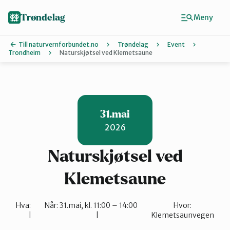
Hopp
til
Trøndelag
Meny
hovedinnhold
Till naturvernforbundet.no
Trøndelag
Event
Trondheim
Naturskjøtsel ved Klemetsaune
Finn ditt lokallag
Hitra og Frøya
31.mai
2026
Inderøy
Naturskjøtsel ved
Levanger
Klemetsaune
Hva:
Når:
31.mai, kl. 11:00 – 14:00
Hvor:
Melhus
Klemetsaunvegen