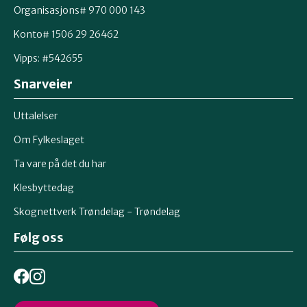
Organisasjons# 970 000 143
Konto# 1506 29 26462
Vipps: #542655
Snarveier
Uttalelser
Om Fylkeslaget
Ta vare på det du har
Klesbyttedag
Skognettverk Trøndelag - Trøndelag
Følg oss