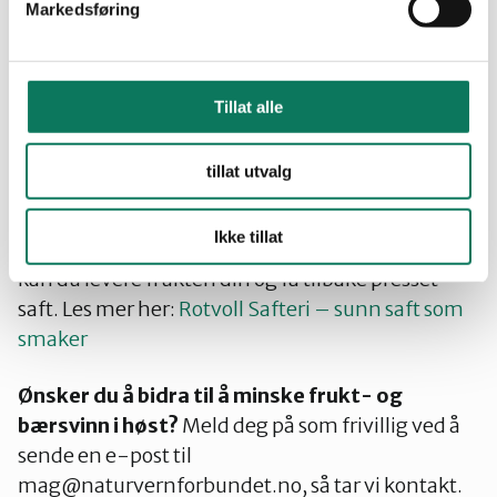
Markedsføring
Hva skjer med frukten og bærene?
Alt vi
plukker vil deles opp blant de frivillige, samt
sendes til saftpressing. Som hageeiere vil du få en
Tillat alle
takkegave i form av presset saft.
tillat utvalg
Har du kapasitet å plukke, men vet ikke hva du
skal gjøre med all frukt?
Vi samarbeider med
Ikke tillat
Rotvoll safteri, som tar imot frukt for pressing. Her
kan du levere frukten din og få tilbake presset
saft. Les mer her:
Rotvoll Safteri – sunn saft som
smaker
Ønsker du å bidra til å minske frukt- og
bærsvinn i høst?
Meld deg på som frivillig ved å
sende en e-post til
mag@naturvernforbundet.no, så tar vi kontakt.