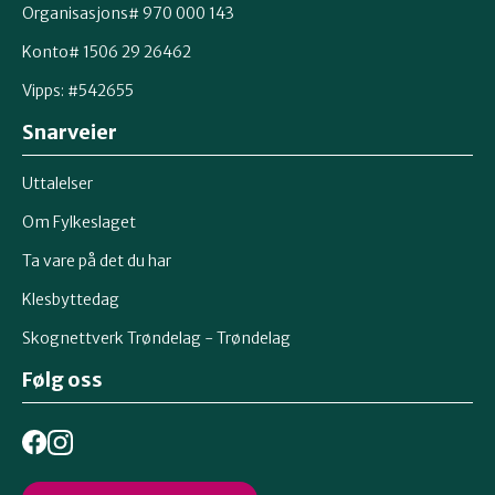
Organisasjons# 970 000 143
Konto# 1506 29 26462
Vipps: #542655
Snarveier
Uttalelser
Om Fylkeslaget
Ta vare på det du har
Klesbyttedag
Skognettverk Trøndelag - Trøndelag
Følg oss