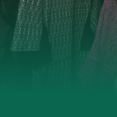
Namdalen
Orklaregionen
Røros og Holtålen
Selbu og Tydal
Skaun
Steinkjer