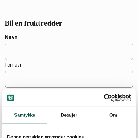
Bli en fruktredder
Navn
Fornavn
Etternavn
E-postadresse
(Påkrevd)
Samtykke
Detaljer
Om
E-post
Denne nettsiden anvender cookies