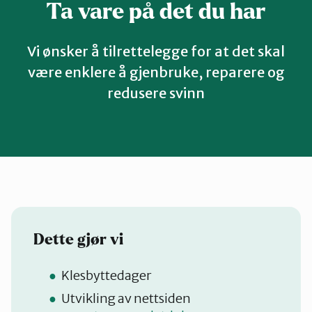
Ta vare på det du har
Stjørdal og Meråker
Vi ønsker å tilrettelegge for at det skal
Trøndelag
være enklere å gjenbruke, reparere og
redusere svinn
Trondheim
Verdal
Dette gjør vi
Klesbyttedager
Utvikling av nettsiden