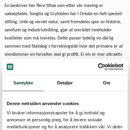
En beskriver her flere tiltak som etter vår mening er
uakseptable. Songlia og Grytdalen har i Orkdal en helt spesiell
stilling. Unik og vernet natur, samt fremdeles spor av historie,
samfunn og industriutvikling, gjør at området inneholder
kvaliteter som må ivaretas. Dette passer tydelig vis dårlig
sammen med Statskog`s forretningside hvor det primære er at
eiendommer en forvalter skal gi profitt. Ei elv er mer attraktiv
når den legges i rør enn synet av majestetiske fossefall. Orkdal
kommune yter nå et tilskudd på 180 000 kroner til en TV-serie
på NRK kalt ”Norske Naturperler” som kommer på riksdekkende
Samtykke
Detaljer
Om
tv neste år. Spørsmålet er vel om dette nå blir falsk reklame”?
Så kan vi lure på hvorfor Statskog nå har fått dette oppdraget.
Denne nettsiden anvender cookies
Som de fleste vet har det i snart 2 år foregått en diskusjon om
Vi bruker informasjonskapsler for å gi innhold og
hva en framtidig drift av omtalte eiendommer skulle
annonser et personlig preg, for å levere sosiale
mediefunksjoner og for å analysere trafikken vår. Vi deler
innbefatte. Naturvernforbundet sammen med Grytdalens