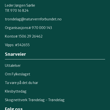
Leder Jørgen Sørlie
Tlf. 970 16 824
trondelag@naturvernforbundet.no
Organisasjons# 970 000 143
Konto# 1506 29 26462
Vipps: #542655
Snarveier
Uttalelser
Om Fylkeslaget
Ta vare på det du har
Klesbyttedag
Skognettverk Trøndelag - Trøndelag
Følg oss