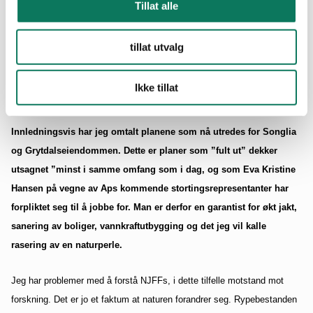
anledning Stortingsvalget utarbeidet et manifest om jakt, fiske og
Tillat alle
friluftsliv. Dokumentet forplikter Sør-Trøndelag Ap og deres
stortingskandidater til å følge opp de punkter manifestet
tillat utvalg
omhandler.
Her omtales blant annet Songlieiendommen spesifikt, i det
det sies at jakt fiske og friluftsliv må tillates minst i samme omfang
Ikke tillat
som i dag.
Innledningsvis har jeg omtalt planene som nå utredes for Songlia
og Grytdalseiendommen. Dette er planer som ”fult ut” dekker
utsagnet ”minst i samme omfang som i dag, og som Eva Kristine
Hansen på vegne av Aps kommende stortingsrepresentanter har
forpliktet seg til å jobbe for. Man er derfor en garantist for økt jakt,
sanering av boliger, vannkraftutbygging og det jeg vil kalle
rasering av en naturperle.
Jeg har problemer med å forstå NJFFs, i dette tilfelle motstand mot
forskning. Det er jo et faktum at naturen forandrer seg. Rypebestanden