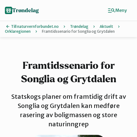
Hopp
til
Trøndelag
Meny
hovedinnhold
Till naturvernforbundet.no
Trøndelag
Aktuelt
Orklaregionen
Framtidssenario for Songlia og Grytdalen
Finn ditt lokallag
Hitra og Frøya
Framtidssenario for
Songlia og Grytdalen
Inderøy
Statskogs planer om framtidig drift av
Levanger
Songlia og Grytdalen kan medføre
rasering av boligmassen og store
naturinngrep
Melhus