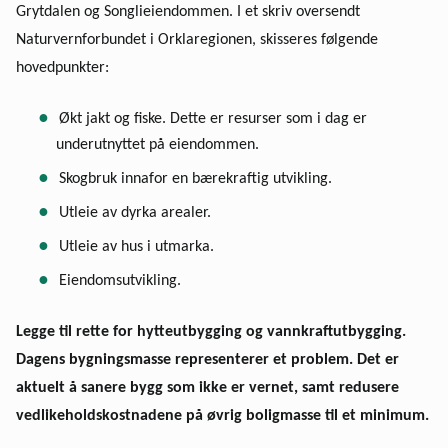
Grytdalen og Songlieiendommen. I et skriv oversendt
Stjørdal og Meråker
Naturvernforbundet i Orklaregionen, skisseres følgende
hovedpunkter:
Trøndelag
Økt jakt og fiske. Dette er resurser som i dag er
underutnyttet på eiendommen.
Trondheim
Skogbruk innafor en bærekraftig utvikling.
Utleie av dyrka arealer.
Verdal
Utleie av hus i utmarka.
Eiendomsutvikling.
Legge til rette for hytteutbygging og vannkraftutbygging.
Dagens bygningsmasse representerer et problem. Det er
aktuelt å sanere bygg som ikke er vernet, samt redusere
vedlikeholdskostnadene på øvrig boligmasse til et minimum.