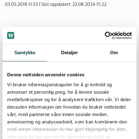
03.05.2018 11:33
| Sist oppdatert: 22.08.2024 15:22
Namdalen
Orklaregionen
Naturvernforbundet i Steinkjer inviterer til
fuglesafari i Byahalla. Byahalla naturreservat
ligger i Steinkjer kommune og har en edelløvskog
Samtykke
Detaljer
Om
Røros og Holtålen
som huser mange truede arter. Omtrent en tidel
av de rødlistede artene i Norge holder til i denne
Denne nettsiden anvender cookies
typen skog. 391 av artene på den norske rødlista
Selbu og Tydal
lever her. Lia er langstrakt og svært bratt med
Vi bruker informasjonskapsler for å gi innhold og
annonser et personlig preg, for å levere sosiale
dominans av alm. I lia er det et svært rikt fugleliv,
Skaun
mediefunksjoner og for å analysere trafikken vår. Vi deler
med en rekke arter sangere og andre
dessuten informasjon om hvordan du bruker nettstedet
spurvefugler. Med oss har vi Svein Karlsen,
vårt, med partnerne våre innen sosiale medier,
ornitolog og zoolog, og han vil være faglig guide
Steinkjer
annonsering og analysearbeid, som kan kombinere den
på denne turen.
med annen informasjon du har gjort tilgjengelig for dem,
eller som de har samlet inn gjennom din bruk av