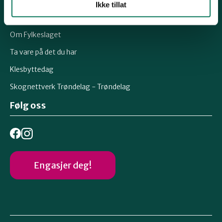
Ikke tillat
Uttalelser
Om Fylkeslaget
Ta vare på det du har
Klesbyttedag
Skognettverk Trøndelag - Trøndelag
Følg oss
Engasjer deg!