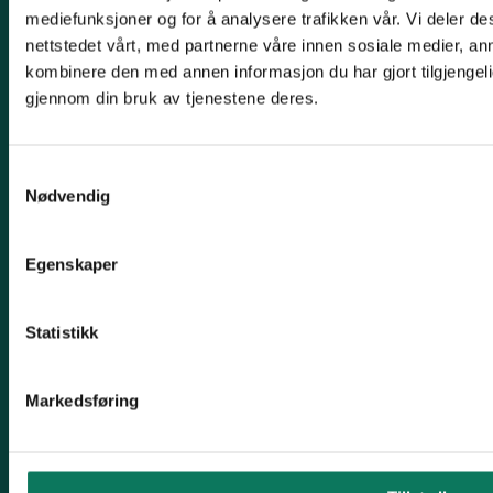
Kontakt fylkeslaget
mediefunksjoner og for å analysere trafikken vår. Vi deler 
nettstedet vårt, med partnerne våre innen sosiale medier, a
Leder Jørgen Sørlie
kombinere den med annen informasjon du har gjort tilgjengeli
Tlf. 970 16 824
gjennom din bruk av tjenestene deres.
trondelag@naturvernforbundet.no
Organisasjons# 970 000 143
Samtykkevalg
Nødvendig
Konto# 1506 29 26462
Vipps: #542655
Egenskaper
Snarveier
Uttalelser
Statistikk
Om Fylkeslaget
Markedsføring
Ta vare på det du har
Klesbyttedag
Skognettverk Trøndelag - Trøndelag