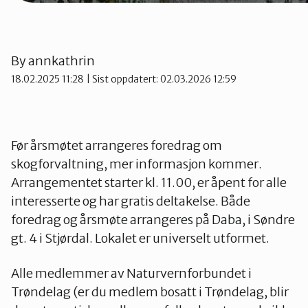
Stjørdal og Meråker
Trøndelag
By
annkathrin
18.02.2025 11:28
| Sist oppdatert: 02.03.2026 12:59
Trondheim
Før årsmøtet arrangeres foredrag om
Verdal
skogforvaltning, mer informasjon kommer.
Arrangementet starter kl. 11.00, er åpent for alle
interesserte og har gratis deltakelse. Både
foredrag og årsmøte arrangeres på Daba, i Søndre
gt. 4 i Stjørdal. Lokalet er universelt utformet.
Alle medlemmer av Naturvernforbundet i
Trøndelag (er du medlem bosatt i Trøndelag, blir