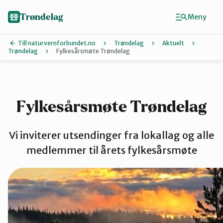
Hopp
til
Trøndelag
Meny
hovedinnhold
Till naturvernforbundet.no
Trøndelag
Aktuelt
Trøndelag
Fylkesårsmøte Trøndelag
Finn ditt lokallag
Hitra og Frøya
Fylkesårsmøte Trøndelag
Inderøy
Vi inviterer utsendinger fra lokallag og alle
medlemmer til årets fylkesårsmøte
Levanger
Melhus