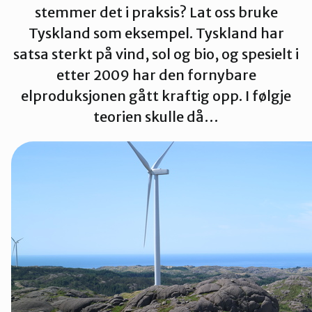
stemmer det i praksis? Lat oss bruke
Namdalen
Tyskland som eksempel. Tyskland har
satsa sterkt på vind, sol og bio, og spesielt i
Orklaregionen
etter 2009 har den fornybare
elproduksjonen gått kraftig opp. I følgje
teorien skulle då…
Røros og Holtålen
Selbu og Tydal
Skaun
Steinkjer