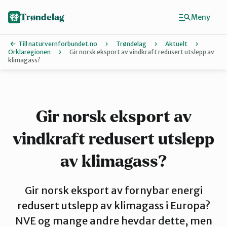
Hopp
til
Trøndelag
Meny
hovedinnhold
Till naturvernforbundet.no
Trøndelag
Aktuelt
Orklaregionen
Gir norsk eksport av vindkraft redusert utslepp av
klimagass?
Finn ditt lokallag
Hitra og Frøya
Gir norsk eksport av
Inderøy
vindkraft redusert utslepp
av klimagass?
Levanger
Gir norsk eksport av fornybar energi
redusert utslepp av klimagass i Europa?
Melhus
NVE og mange andre hevdar dette, men