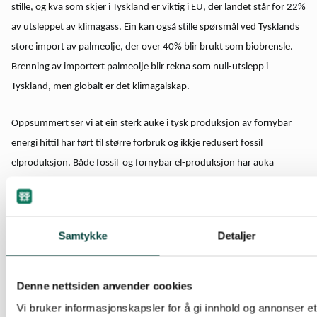
stille, og kva som skjer i Tyskland er viktig i EU, der landet står for 22%
av utsleppet av klimagass. Ein kan også stille spørsmål ved Tysklands
store import av palmeolje, der over 40% blir brukt som biobrensle.
Brenning av importert palmeolje blir rekna som null-utslepp i
Tyskland, men globalt er det klimagalskap.
Oppsummert ser vi at ein sterk auke i tysk produksjon av fornybar
energi hittil har ført til større forbruk og ikkje redusert fossil
elproduksjon. Både fossil og fornybar el-produksjon har auka
samtidig.
Er det grunn til å tru at Norsk eksport av fornybar kraft til den tyske
Samtykke
Detaljer
marknaden får ein annan skjebne enn fornybar kraft frå auka tysk
produksjon med vind og sol? Hittil har dette ikkje bidratt til redusert
elproduksjon med fossilt brensle, og heller ikkje til redusert utslepp
Denne nettsiden anvender cookies
av klimagass. Meir energi har ført til auka forbruk.
Vi bruker informasjonskapsler for å gi innhold og annonser et 