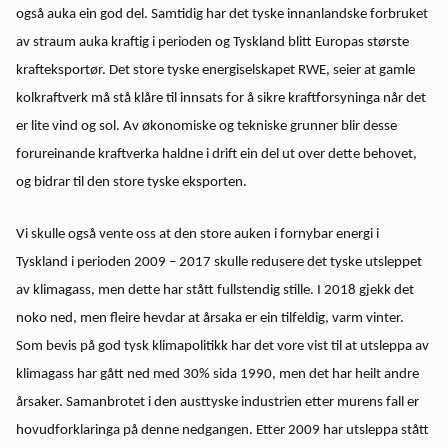
også auka ein god del. Samtidig har det tyske innanlandske forbruket
av straum auka kraftig i perioden og Tyskland blitt Europas største
krafteksportør. Det store tyske energiselskapet RWE, seier at gamle
kolkraftverk må stå klåre til innsats for å sikre kraftforsyninga når det
er lite vind og sol. Av økonomiske og tekniske grunner blir desse
forureinande kraftverka haldne i drift ein del ut over dette behovet,
og bidrar til den store tyske eksporten.
Vi skulle også vente oss at den store auken i fornybar energi i
Tyskland i perioden 2009 – 2017 skulle redusere det tyske utsleppet
av klimagass, men dette har stått fullstendig stille. I 2018 gjekk det
noko ned, men fleire hevdar at årsaka er ein tilfeldig, varm vinter.
Som bevis på god tysk klimapolitikk har det vore vist til at utsleppa av
klimagass har gått ned med 30% sida 1990, men det har heilt andre
årsaker. Samanbrotet i den austtyske industrien etter murens fall er
hovudforklaringa på denne nedgangen. Etter 2009 har utsleppa stått