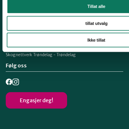
Snarveier
Tillat alle
Uttalelser
tillat utvalg
Om Fylkeslaget
Ta vare på det du har
Ikke tillat
Klesbyttedag
Skognettverk Trøndelag - Trøndelag
Følg oss
Engasjer deg!