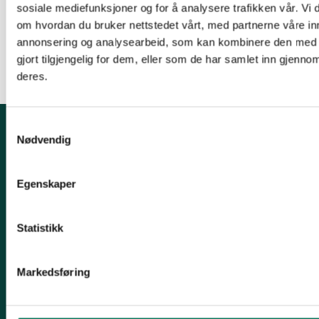
sosiale mediefunksjoner og for å analysere trafikken vår. Vi
Mads Løkeland-Stai
om hvordan du bruker nettstedet vårt, med partnerne våre in
Leiar av Naturvernforbundet i Orklaregionen
annonsering og analysearbeid, som kan kombinere den med 
gjort tilgjengelig for dem, eller som de har samlet inn gjenno
deres.
Samtykkevalg
Nødvendig
Kontakt fylkeslaget
Leder Jørgen Sørlie
Egenskaper
Tlf. 970 16 824
trondelag@naturvernforbundet.no
Statistikk
Organisasjons# 970 000 143
Konto# 1506 29 26462
Markedsføring
Vipps: #542655