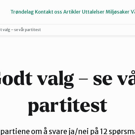
Trøndelag
Kontakt oss
Artikler
Uttalelser
Miljøsaker
V
 valg – se vår partitest
Inderøy
Namdalen
odt valg – se v
Selbu og Tydal
partitest
Stjørdal og Meråker
 partiene om å svare ja/nei på 12 spørsmå