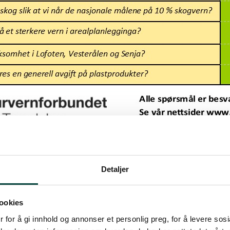
Detaljer
th Opdal (i permisjon)
ookies
t oppdatert: 23.08.2024 09:38
 for å gi innhold og annonser et personlig preg, for å levere sos