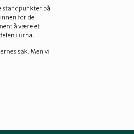
ne standpunkter på
unnen for de
ment å være et
elen i urna.
gernes sak. Men vi