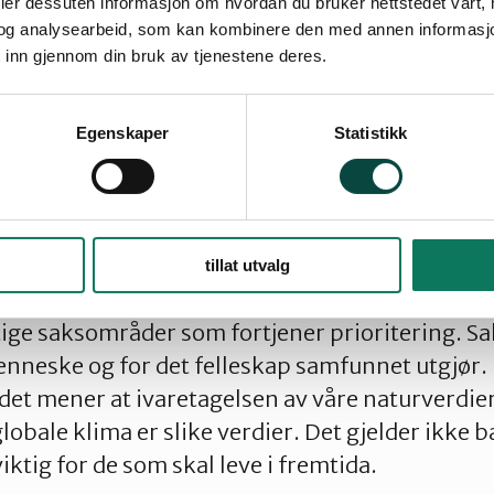
deler dessuten informasjon om hvordan du bruker nettstedet vårt,
og analysearbeid, som kan kombinere den med annen informasjon d
 inn gjennom din bruk av tjenestene deres.
mmer behandler en rekke saksområder som skal
Egenskaper
Statistikk
, og ut fra det vise hvordan de vil stille seg, og
e konkrete saker kommer til behandling i den po
kjent at de samme program ofte er blitt betegnet
rekte veiledning for velgerne når de skal vurder
tillat utvalg
s stemme.
ige saksområder som fortjener prioritering. Sa
enneske og for det felleskap samfunnet utgjør.
et mener at ivaretagelsen av våre naturverdie
globale klima er slike verdier. Det gjelder ikke b
ktig for de som skal leve i fremtida.