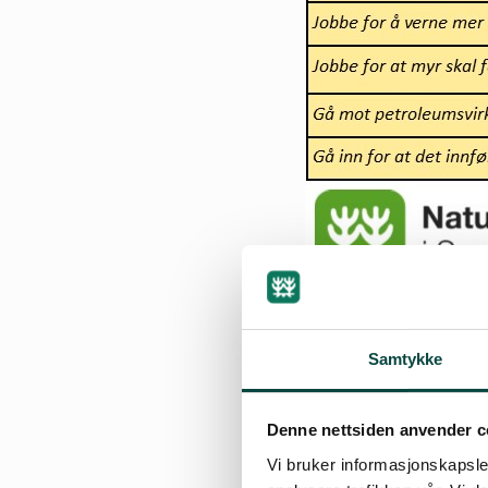
Samtykke
By
Hallgeir Frøse
Denne nettsiden anvender c
07.09.2017 12:27
| Sis
Vi bruker informasjonskapsler