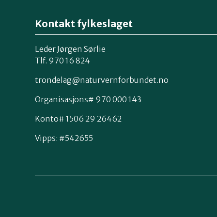
Kontakt fylkeslaget
Leder Jørgen Sørlie
Tlf. 970 16 824
trondelag@naturvernforbundet.no
Organisasjons# 970 000 143
Konto# 1506 29 26462
Vipps: #542655