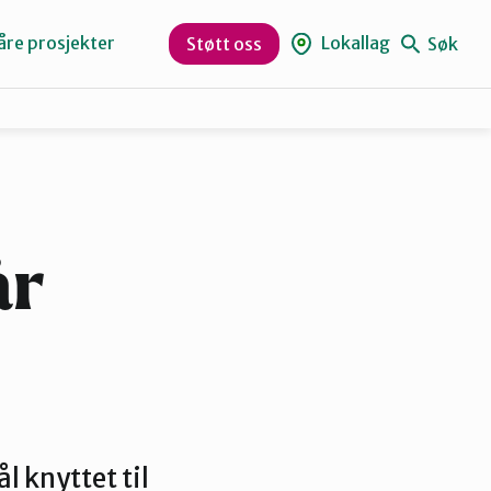
åre prosjekter
Lokallag
Søk
Støtt oss
Levanger
Orklaregionen
år
Skaun
Trøndelag
l knyttet til