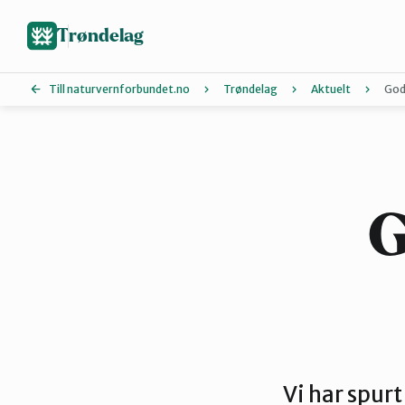
Hopp
til
Trøndelag
hovedinnhold
Till naturvernforbundet.no
Trøndelag
Aktuelt
Godt
Hitra og Frøya
Melhus
G
Røros og Holtålen
Steinkjer
Vi har spurt