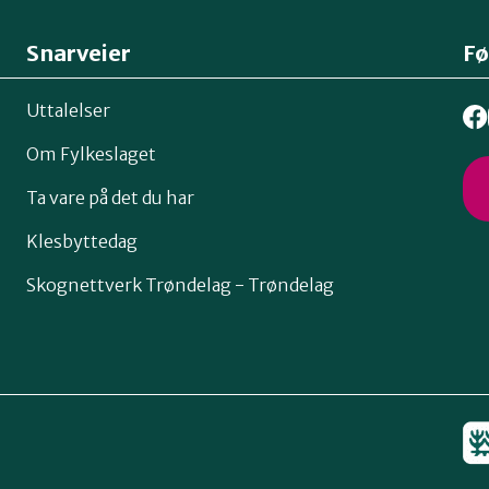
Snarveier
Fø
Uttalelser
Om Fylkeslaget
Ta vare på det du har
Klesbyttedag
Skognettverk Trøndelag - Trøndelag