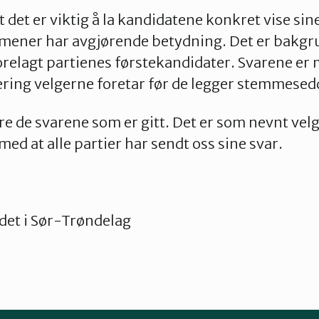
t det er viktig å la kandidatene konkret vise si
i mener har avgjørende betydning. Det er bakgr
orelagt partienes førstekandidater. Svarene er 
ering velgerne foretar før de legger stemmesedd
ere de svarene som er gitt. Det er som nevnt vel
ed at alle partier har sendt oss sine svar.
et i Sør-Trøndelag