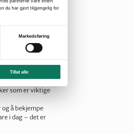
 med partnerne våre innen
u har gjort tilgjengelig for
 gi uttrykk for
Markedsføring
 hva de vil
litiske prosess.
 å være for vage
e hvilket parti
Tillat alle
ker som er viktige
r og å bekjempe
are i dag – det er