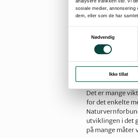
analysere trafikken vår. Vi 
sosiale medier, annonsering 
dem, eller som de har samlet
Partienes progra
Samtykkevalg
Nødvendig
hva partiene mener
prioritere, når d
Det er vel ikke u
– det gir ingen di
Ikke tillat
som skal få dere
Det er mange vikt
for det enkelte m
Naturvernforbund
utviklingen i det 
på mange måter vi