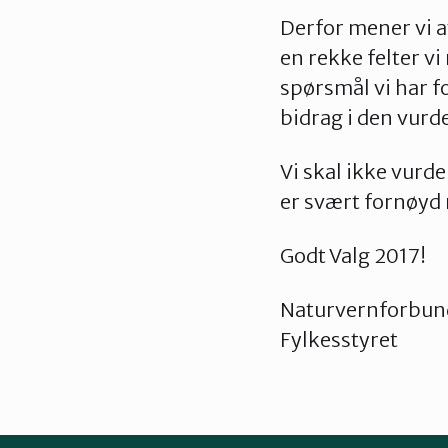
Derfor mener vi a
en rekke felter v
spørsmål vi har f
bidrag i den vurd
Vi skal ikke vurd
er svært fornøyd m
Godt Valg 2017!
Naturvernforbund
Fylkesstyret