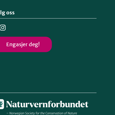
lg oss
Engasjer deg!