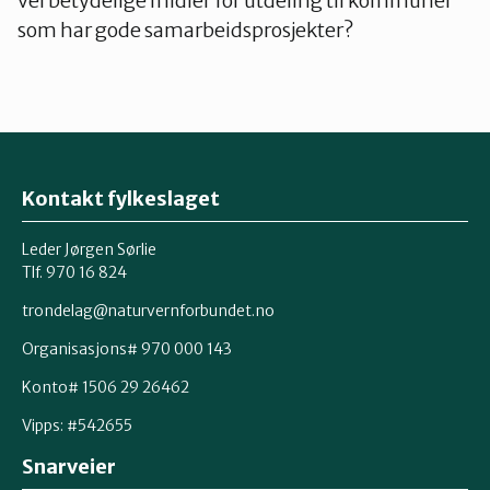
vel betydelige midler for utdeling til kommuner
som har gode samarbeidsprosjekter?
Kontakt fylkeslaget
Leder Jørgen Sørlie
Tlf. 970 16 824
trondelag@naturvernforbundet.no
Organisasjons# 970 000 143
Konto# 1506 29 26462
Vipps: #542655
Snarveier