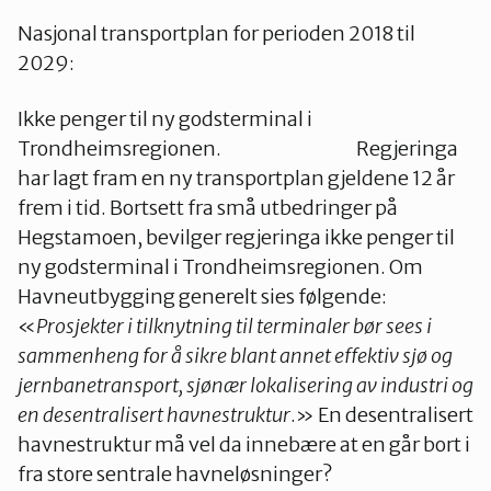
Stjørdal og Meråker
Nasjonal transportplan for perioden 2018 til
2029:
Trøndelag
Ikke penger til ny godsterminal i
Trondheimsregionen. Regjeringa
Trondheim
har lagt fram en ny transportplan gjeldene 12 år
frem i tid. Bortsett fra små utbedringer på
Hegstamoen, bevilger regjeringa ikke penger til
Verdal
ny godsterminal i Trondheimsregionen. Om
Havneutbygging generelt sies følgende:
«
Prosjekter i tilknytning til terminaler bør sees i
sammenheng for å sikre blant annet effektiv sjø og
jernbanetransport, sjønær lokalisering av industri og
en desentralisert havnestruktur
.» En desentralisert
havnestruktur må vel da innebære at en går bort i
fra store sentrale havneløsninger?