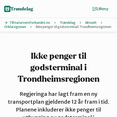
Hopp
til
Trøndelag
Meny
hovedinnhold
Till naturvernforbundet.no
Trøndelag
Aktuelt
Orklaregionen
Ikke penger til godsterminal i Trondheimsregionen
Finn ditt lokallag
Hitra og Frøya
Ikke penger til
godsterminal i
Inderøy
Trondheimsregionen
Levanger
Regjeringa har lagt fram en ny
transportplan gjeldende 12 år fram i tid.
Melhus
Planene inkluderer ikke penger til