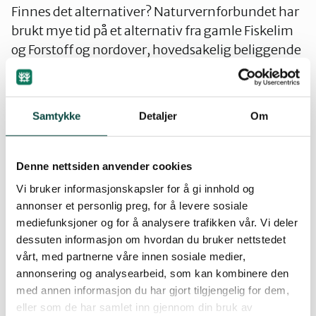
Finnes det alternativer? Naturvernforbundet har
brukt mye tid på et alternativ fra gamle Fiskelim
og Forstoff og nordover, hovedsakelig beliggende
i Skaun kommune. En etablering her ville ha flere
fordeler, både miljømessig og trafikkmessig.
Trondheim havn sier at dette området er uegnet
Samtykke
Detaljer
Om
for havnevirksomhet. Samtidig vet vi at havna
har avholdt møter med grunneierne i området
som er interessert i havneutbygging. Havna har
Denne nettsiden anvender cookies
lovet å bidra med industrihavn når dette er
Vi bruker informasjonskapsler for å gi innhold og
aktuelt. Men, det var altså ikke konteinertrafikk
annonser et personlig preg, for å levere sosiale
en hadde sett for seg, og da så!!! En utbygging ved
mediefunksjoner og for å analysere trafikken vår. Vi deler
Orkanger og utløpet av Orkla medfører mudring
dessuten informasjon om hvordan du bruker nettstedet
vårt, med partnerne våre innen sosiale medier,
og flytting av en million kubikkmeter masse. Hva
annonsering og analysearbeid, som kan kombinere den
ville det tilsvarende arbeid koste på Skaunsida?
med annen informasjon du har gjort tilgjengelig for dem,
Sjøl om en sier at det er vanskelig grunn i
eller som de har samlet inn gjennom din bruk av