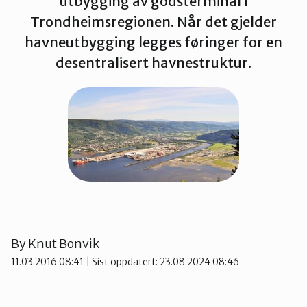
utbygging av godsterminal i
Trondheimsregionen. Når det gjelder
Namdalen
havneutbygging legges føringer for en
desentralisert havnestruktur.
Orklaregionen
Røros og Holtålen
Selbu og Tydal
Skaun
By
Knut Bonvik
11.03.2016 08:41
| Sist oppdatert: 23.08.2024 08:46
Steinkjer