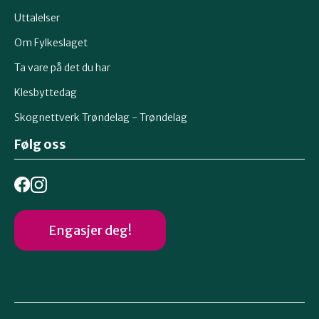
Uttalelser
Om Fylkeslaget
Ta vare på det du har
Klesbyttedag
Skognettverk Trøndelag - Trøndelag
Følg oss
Engasjer deg!