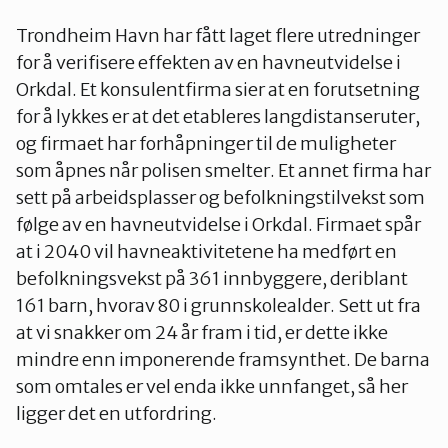
Trondheim Havn har fått laget flere utredninger
for å verifisere effekten av en havneutvidelse i
Orkdal. Et konsulentfirma sier at en forutsetning
for å lykkes er at det etableres langdistanseruter,
og firmaet har forhåpninger til de muligheter
som åpnes når polisen smelter. Et annet firma har
sett på arbeidsplasser og befolkningstilvekst som
følge av en havneutvidelse i Orkdal. Firmaet spår
at i 2040 vil havneaktivitetene ha medført en
befolkningsvekst på 361 innbyggere, deriblant
161 barn, hvorav 80 i grunnskolealder. Sett ut fra
at vi snakker om 24 år fram i tid, er dette ikke
mindre enn imponerende framsynthet. De barna
som omtales er vel enda ikke unnfanget, så her
ligger det en utfordring.