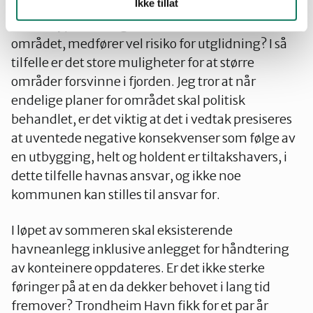
Ikke tillat
syn det planlagte havnebassenget. Å lage et 10
meter dypt basseng et steinkast fra det vernede
området, medfører vel risiko for utglidning? I så
tilfelle er det store muligheter for at større
områder forsvinne i fjorden. Jeg tror at når
endelige planer for området skal politisk
behandlet, er det viktig at det i vedtak presiseres
at uventede negative konsekvenser som følge av
en utbygging, helt og holdent er tiltakshavers, i
dette tilfelle havnas ansvar, og ikke noe
kommunen kan stilles til ansvar for.
I løpet av sommeren skal eksisterende
havneanlegg inklusive anlegget for håndtering
av konteinere oppdateres. Er det ikke sterke
føringer på at en da dekker behovet i lang tid
fremover? Trondheim Havn fikk for et par år