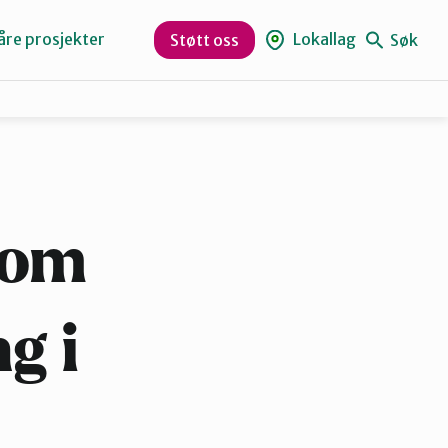
åre prosjekter
Lokallag
Søk
Støtt oss
Levanger
Orklaregionen
 om
Skaun
g i
Trøndelag