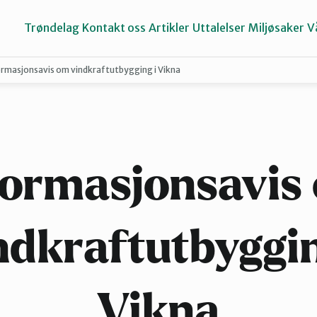
Trøndelag
Kontakt oss
Artikler
Uttalelser
Miljøsaker
V
ormasjonsavis om vindkraftutbygging i Vikna
Inderøy
Namdalen
formasjonsavis
Selbu og Tydal
ndkraftutbyggin
Stjørdal og Meråker
Vikna