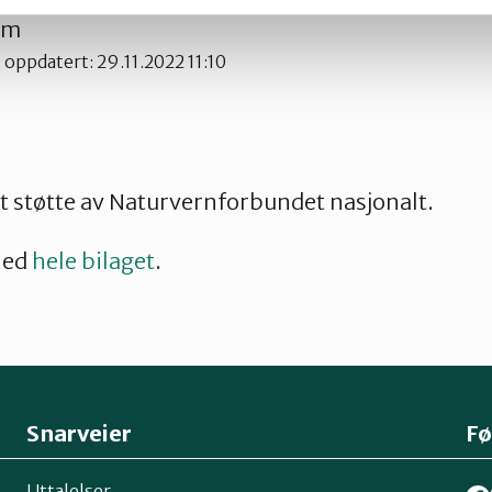
em
t oppdatert: 29.11.2022 11:10
tt støtte av Naturvernforbundet nasjonalt.
ned
hele bilaget
.
Snarveier
Fø
Uttalelser