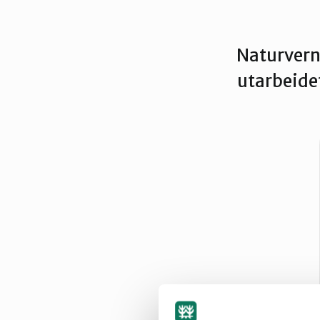
Trondheim
Naturvern
utarbeidet