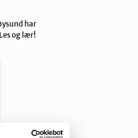
øysund har
Les og lær!