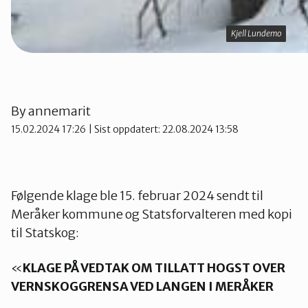
Kjell Lundemo
Kjell Lundemo
By
annemarit
15.02.2024 17:26
| Sist oppdatert: 22.08.2024 13:58
Følgende klage ble 15. februar 2024 sendt til
Meråker kommune og Statsforvalteren med kopi
til Statskog:
«
KLAGE PÅ VEDTAK OM TILLATT HOGST OVER
VERNSKOGGRENSA VED LANGEN I MERÅKER