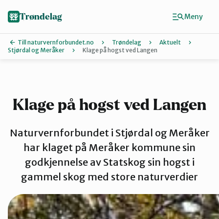
Hopp
til
Trøndelag
Meny
hovedinnhold
Till naturvernforbundet.no
Trøndelag
Aktuelt
Stjørdal og Meråker
Klage på hogst ved Langen
Finn ditt lokallag
Hitra og Frø
Klage på hogst ved Langen
Inderøy
Naturvernforbundet i Stjørdal og Meråker
har klaget på Meråker kommune sin
godkjennelse av Statskog sin hogst i
Levanger
gammel skog med store naturverdier
Melhus