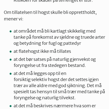
Risikoen for skader på terrenget er stor.
Om tillatelsen til hogst skulle bli opprettholdt,
mener vi:
at området må bli kartlagt skikkelig med
tanke på forekomst av sjeldne og truede arter
og betydning for fugl og pattedyr
at flatehogst ikke må tillates
at det bør satses på naturlig gjenvekst og
foryngelse ut fra stedegen bestand.
at det må legges opp til en
forsiktig selektiv hogst der det settes igjen
trær av alle aldre med god sjiktning. Det må
spesielt tas hensyn til små trær med tanke på
foryngelse og naturlig tilvekst.
at det må beskrives nærmere hva som er