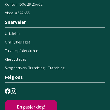
Konto# 1506 29 26462
Vipps: #542655
Snarveier
Uttalelser
Om Fylkeslaget
Ta vare på det du har
Klesbyttedag
Skognettverk Trøndelag - Trøndelag
Følg oss
Engasjer deg!