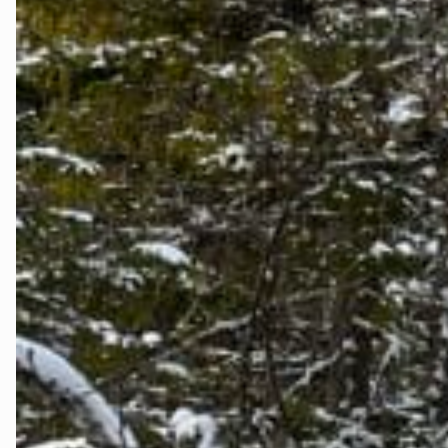
Stjørdal og 
Trøndelag
Trondheim
Verdal