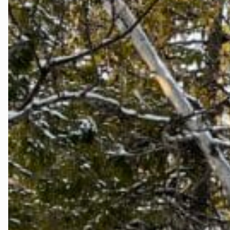
Namdalen
Orklaregion
Røros og Hol
Selbu og Tyd
Skaun
Steinkjer