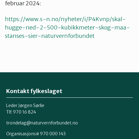
februar 2024:
https://www.s-n.no/nyheter/i/P4Kvnp/skal-
hugge-ned-2-500-kubikkmeter-skog-maa-
stanses-sier-naturvernforbundet
Kontakt fylkeslaget
Leder Jørgen Sørlie
Tlf. 970 16 824
trondelag@naturvernforbundet.no
Organisasjons# 970 000 143