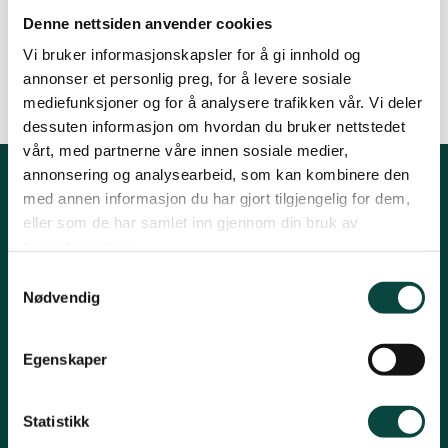
Telefon 95056726
Denne nettsiden anvender cookies
Namdalen
mads.loekeland@gmail.com
Vi bruker informasjonskapsler for å gi innhold og
annonser et personlig preg, for å levere sosiale
Orklaregionen
mediefunksjoner og for å analysere trafikken vår. Vi deler
dessuten informasjon om hvordan du bruker nettstedet
vårt, med partnerne våre innen sosiale medier,
Røros og Holtålen
annonsering og analysearbeid, som kan kombinere den
med annen informasjon du har gjort tilgjengelig for dem,
Kontakt fylkeslaget
eller som de har samlet inn gjennom din bruk av
Selbu og Tydal
tjenestene deres.
Leder Jørgen Sørlie
Tlf. 970 16 824
Samtykkevalg
Nødvendig
trondelag@naturvernforbundet.no
Skaun
Organisasjons# 970 000 143
Egenskaper
Konto# 1506 29 26462
Steinkjer
Vipps: #542655
Statistikk