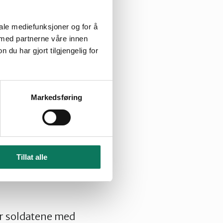
iale mediefunksjoner og for å
 med partnerne våre innen
u har gjort tilgjengelig for
krigen. Øvelsen er
bekymret for
g av matjord på
Markedsføring
nlagt testsenter
sekvensene vi
ure, hvor 50 000
 utslippet fra de
Tillat alle
 et klimaregnskap
et med en
ar soldatene med