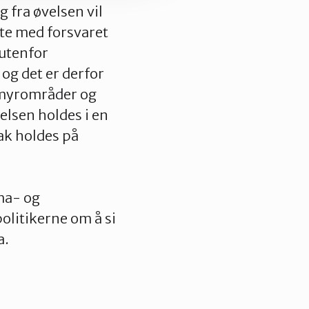
g fra øvelsen vil
øte med forsvaret
 utenfor
 og det er derfor
 myrområder og
velsen holdes i en
sak holdes på
ma- og
olitikerne om å si
a.