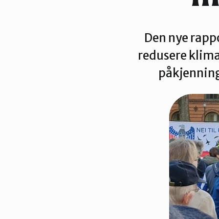
Trondheim
Den nye rappo
redusere klima
påkjenning