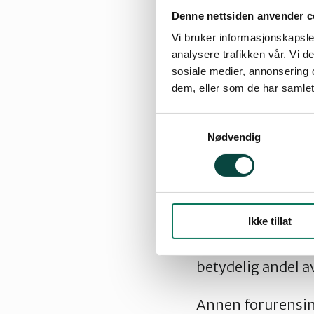
Denne nettsiden anvender c
Vi bruker informasjonskapsler
analysere trafikken vår. Vi 
sosiale medier, annonsering 
I disse dager sta
dem, eller som de har samlet
ett ledd i en øken
miljø- og klimak
Samtykkevalg
Nødvendig
Ørland, stadig pr
for militære kjø
hittil har sett. 
soldater deltar me
Ikke tillat
fossildrevne kjør
av øvelsen. Sikke
betydelig andel a
Annen forurensing