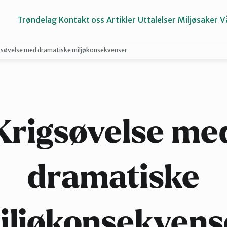
Trøndelag
Kontakt oss
Artikler
Uttalelser
Miljøsaker
V
gsøvelse med dramatiske miljøkonsekvenser
Inderøy
Namdalen
Krigsøvelse me
Selbu og Tydal
dramatiske
Stjørdal og Meråker
iljøkonsekvens