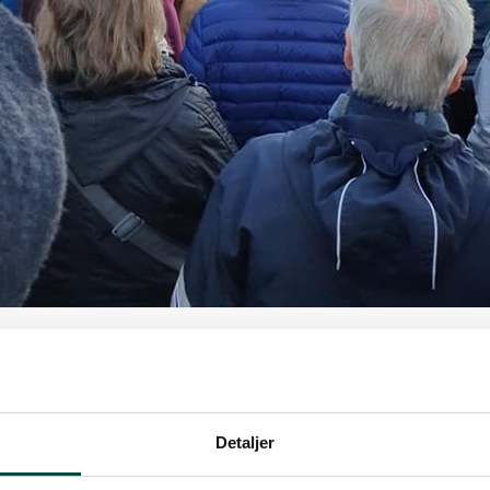
th Opdal (i permisjon)
Detaljer
t oppdatert: 23.08.2024 09:36