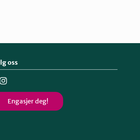
lg oss
Engasjer deg!