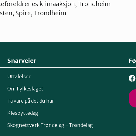
eforeldrenes klimaaksjon, Trondheim
gsten, Spire, Trondheim
Snarveier
Fø
Uttalelser
Om Fylkeslaget
Ta vare på det du har
Klesbyttedag
Skognettverk Trøndelag - Trøndelag