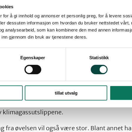
ookies
 for å gi innhold og annonser et personlig preg, for å levere sos
deler dessuten informasjon om hvordan du bruker nettstedet vårt,
og analysearbeid, som kan kombinere den med annen informasjon d
rter den største militærøvelsen siden den kalde 
 inn gjennom din bruk av tjenestene deres.
de militarisering av Trøndelag, og vi er sterkt 
onsekvensene av denne utviklingen. Nedbyggin
Egenskaper
Statistikk
ess for utvidelse av Værnes lufthavn samt et pla
retøy på store myrområder, er noen av naturkon
På toppen av dette kommer øvelsen Trident Junct
d stridsvogner, skip og krigsfly. Det totale CO2
tillat utvalg
etøyene er usikkert, og det er heller ikke laget
rt er det at på global basis bidrar militærvesen
v klimagassutslippene.
 fra øvelsen vil også være stor. Blant annet h