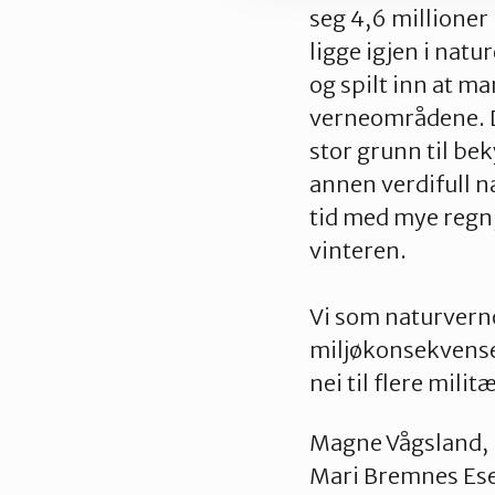
seg 4,6 millioner 
ligge igjen i nat
og spilt inn at ma
verneområdene. De
stor grunn til b
annen verdifull na
tid med mye regn,
vinteren.
Vi som naturvern
miljøkonsekvensen
nei til flere mili
Magne Vågsland, 
Mari Bremnes Ese