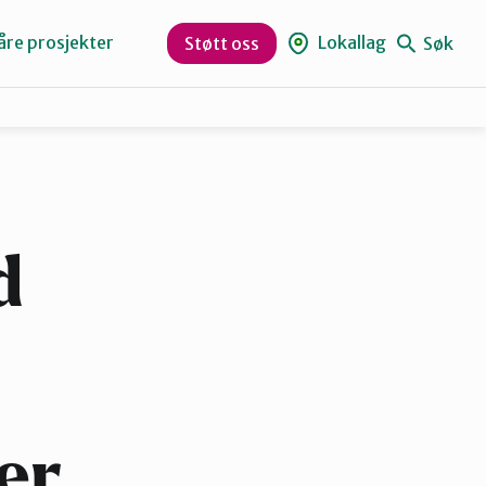
åre prosjekter
Lokallag
Søk
Støtt oss
Levanger
Orklaregionen
d
Skaun
Trøndelag
er