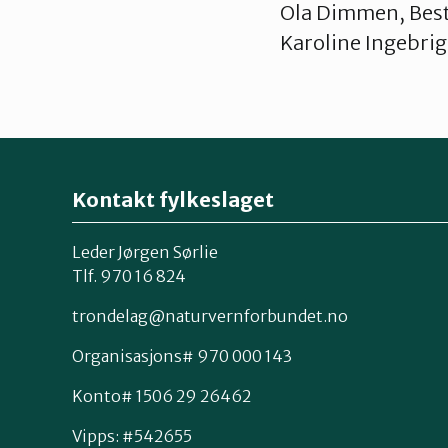
Ola Dimmen, Best
Karoline Ingebri
Kontakt fylkeslaget
Leder Jørgen Sørlie
Tlf. 970 16 824
trondelag@naturvernforbundet.no
Organisasjons# 970 000 143
Konto# 1506 29 26462
Vipps: #542655