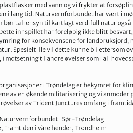
plastflasker med vann og vi frykter at forsøplin
uren i lang tid. Naturvernforbundet har vært i m
n bør ta hensyn til kartlagt verdifull natur også
tte innspillet har foreløpig ikke blitt besvart,
ekymring for konsekvensene for landbruksjord,
tur. Spesielt ille vil dette kunne bli ettersom ø
 i motsetning til andre øvelser som i all hoved
organisasjoner i Trøndelag er bekymret for kli
e av en økende militarisering og vi anmoder p
tærøvelser av Trident Junctures omfang i framtid
Naturvernforbundet i Sør-Trøndelag
, Framtiden i våre hender, Trondheim