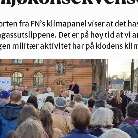
Verdal
rten fra FN’s klimapanel viser at det has
gassutslippene. Det er på høy tid at vi 
en militær aktivitet har på klodens klim