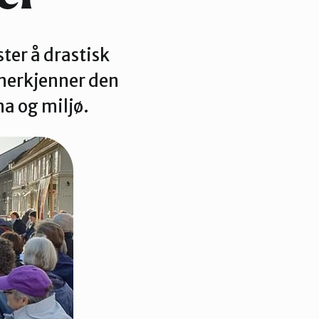
ter å drastisk
anerkjenner den
a og miljø.