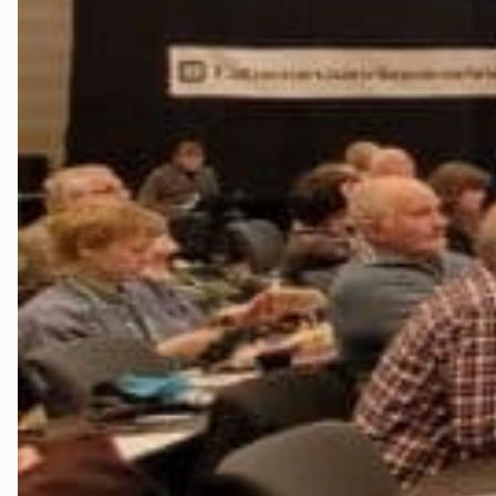
Stjørdal og 
Trøndelag
Trondheim
Verdal