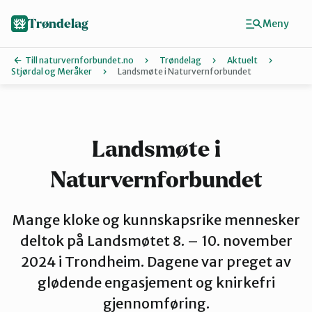
Hopp
til
Trøndelag
Meny
hovedinnhold
Till naturvernforbundet.no
Trøndelag
Aktuelt
Stjørdal og Meråker
Landsmøte i Naturvernforbundet
Finn ditt lokallag
Hitra og Frø
Landsmøte i
Naturvernforbundet
Inderøy
Mange kloke og kunnskapsrike mennesker
Levanger
deltok på Landsmøtet 8. – 10. november
2024 i Trondheim. Dagene var preget av
glødende engasjement og knirkefri
Melhus
gjennomføring.