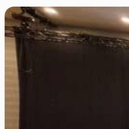
Namdalen
Orklaregion
Røros og Hol
Selbu og Tyd
Skaun
Steinkjer