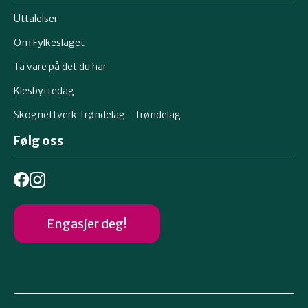
Uttalelser
Om Fylkeslaget
Ta vare på det du har
Klesbyttedag
Skognettverk Trøndelag - Trøndelag
Følg oss
Engasjer deg!