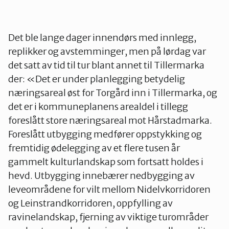
Det ble lange dager innendørs med innlegg,
replikker og avstemminger, men på lørdag var
det satt av tid til tur blant annet til Tillermarka
der: «Det er under planlegging betydelig
næringsareal øst for Torgård inn i Tillermarka, og
det er i kommuneplanens arealdel i tillegg
foreslått store næringsareal mot Hårstadmarka.
Foreslått utbygging medfører oppstykking og
fremtidig ødelegging av et flere tusen år
gammelt kulturlandskap som fortsatt holdes i
hevd. Utbygging innebærer nedbygging av
leveområdene for vilt mellom Nidelvkorridoren
og Leinstrandkorridoren, oppfylling av
ravinelandskap, fjerning av viktige turområder