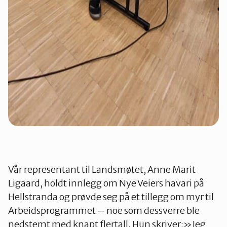
Vår representant til Landsmøtet, Anne Marit
Ligaard, holdt innlegg om Nye Veiers havari på
Hellstranda og prøvde seg på et tillegg om myr til
Arbeidsprogrammet – noe som dessverre ble
nedstemt med knapt flertall. Hun skriver:»Jeg