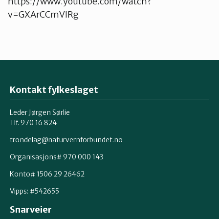
https://www.youtube.com/watch?
v=GXArCCmVIRg
Kontakt fylkeslaget
Leder Jørgen Sørlie
Tlf. 970 16 824
trondelag@naturvernforbundet.no
Organisasjons# 970 000 143
Konto# 1506 29 26462
Vipps: #542655
Snarveier