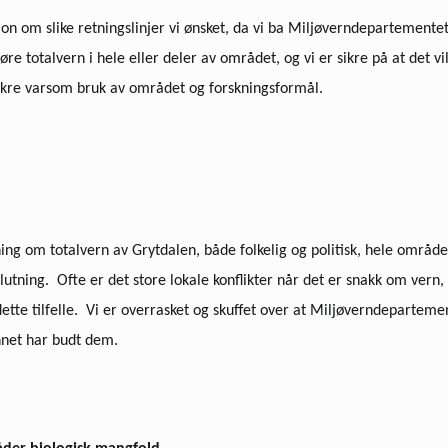
on om slike retningslinjer vi ønsket, da vi ba Miljøverndepartementet o
øre totalvern i hele eller deler av området, og vi er sikre på at det v
ikre varsom bruk av området og forsknings­formål.
ing om totalvern av Grytdalen, både folkelig og politisk, hele området 
slutning. Ofte er det store lokale konflikter når det er snakk om vern, 
 dette tilfelle. Vi er overrasket og skuffet over at Miljøverndepartem
nnet har budt dem.