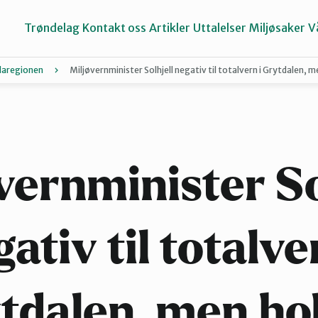
Trøndelag
Kontakt oss
Artikler
Uttalelser
Miljøsaker
V
laregionen
Miljøvernminister Solhjell negativ til totalvern i Grytdalen, 
Inderøy
Namdalen
vernminister So
Selbu og Tydal
ativ til totalve
Stjørdal og Meråker
tdalen, men ho