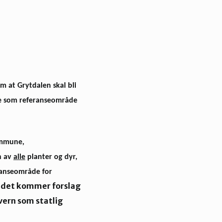
om at Grytdalen skal bli
ere som referanseområde
ommune,
n av
alle
planter og dyr,
ranse­område for
om det kommer forslag
vern som statlig