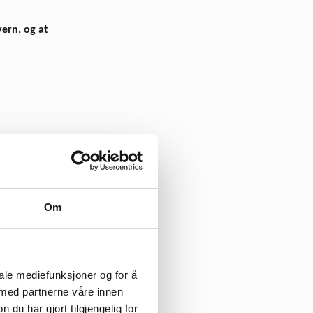
vern, og at
all­menning) og har vern
nforbundet og Grytdalens
ne målsettinga har fått
Om
øorganisasjoner. Norsk
om et slikt område, både
det er over­raskende
iale mediefunksjoner og for å
 på at Grytdalen vil
 med partnerne våre innen
u har gjort tilgjengelig for