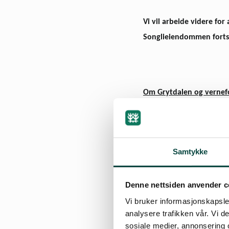
Vi vil arbeide videre for
Songlieiendommen fortsat
Om Grytdalen og vernef
Grytdalen naturreservat p
av natur, planter og dyr,
venner ba om at det skulle
Samtykke
støtte fra Orkdals­region
institutt for naturforskn
Denne nettsiden anvender c
på grunn av størrelsen og 
Vi bruker informasjonskapsler
vanskelig å finne gode ref
analysere trafikken vår. Vi 
sosiale medier, annonsering 
kunne få stor betydning f