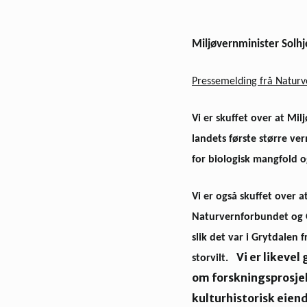
Miljøvernminister Solhje
Pressemelding frå Naturv
Vi er skuffet over at Mil
landets første større v
for biologisk mangfold o
Vi er også skuffet over
Naturvernforbundet og 
slik det var i Grytdalen 
Vi er likeve
storvilt.
om forskningsprosjek
kulturhistorisk eien