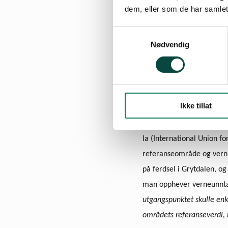
dem, eller som de har samlet
Samtykkevalg
Nødvendig
Ferdsel og bruk av områ
I brevet skriver Solhjell 
dersom det blir totalvern.
Ikke tillat
Grytdalen er allerede i de
Ia (International Union f
referanseområde og vern, m
på ferdsel i Grytdalen, og
man opphever verneunn­take
ut­gangs­punktet skulle enk
områdets referanseverdi, 