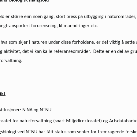
der biologisk mangfold
ld er større enn noen gang, stort press på utbygging i naturområder,
angtransportert forurensning, klimaendringer etc.
 hva som skjer i naturen under disse forholdene, er det viktig å sette
 aktivitet, det vi
kan kalle referanseområder. Dette er en del av gru
forvaltning.
ikt
stitusjoner: NINA og NTNU
oratet for naturforvaltning (snart Miljødirektoratet) og Artsdatabank
gsbiologi ved NTNU har fått status som senter for fremragende forsk