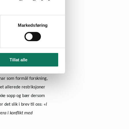
Markedsføring
. plukking av bær og sopp
Tillat alle
­na­sjo­nalt som kategori
 har som formål forskning,
et allerede restriksjoner
plukke sopp og bær dersom
det slik i brev til oss: «
I
vera i konflikt med