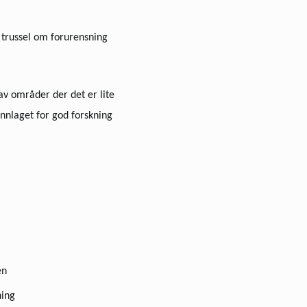
 trussel om forurensning
 av områder der det er lite
nnlaget for god forskning
en
ning