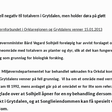
ll negativ til totalvern i Grytdalen, men holder døra på gløtt
ernforbundet i Orklaregionen og Grytdalens venner 15.01.2013
jøvernminister Bård Vegard Solhjell foreløpig har avvist forslaget 
erneområde med totalvern av planter og dyr, slik at det kan fung
g som grunnlag for biologisk forsking.
 at Miljøverndepartementet har behandlet søknaden fra Orkdal k
Grytdalens venner på feil grunnlag. Vi ba om et område med ver
fram til 1992, mens avslaget går på at området er for lite som refe
l glade over at Solhjell åpner for en ny behandling ders
t i Grytdalen, og at Songlieiendommen kan få spesielt 
dom.