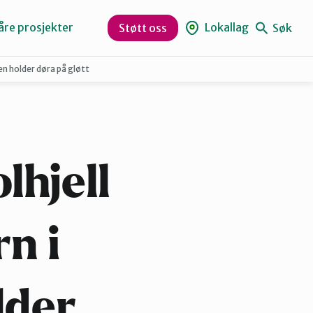
åre prosjekter
Lokallag
Søk
Støtt oss
men holder døra på gløtt
Levanger
Orklaregionen
lhjell
Skaun
rn i
Trøndelag
lder