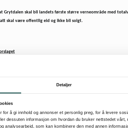
 at Grytdalen skal bli landets første større verneområde med total
t skal være offentlig eid og ikke bli solgt.
orslaget
å 40 kvadratkilometer (ligger på Songlieiendommen og i Husdal stats
 mens jaktbare dyr er unntatt fra vernet. Orkdal kom­mune, Naturver
 bli satt i gang en prosess for at vernet skulle omfatte alle dyr. Den
Detaljer
ens 10 kommuner, Bondelaget, lokale institusjoner og flere andre milj
ing og biologimiljøet ved NTNU har uttalt at Grytdalen er godt egnet s
ookies
variasjonen i natur­typer, den korte avstanden til Trondheim og fordi 
 for å gi innhold og annonser et personlig preg, for å levere sos
e­ranse­områder. Professor Bernt Erik Sæther ved NTNU peker i tillegg
deler dessuten informasjon om hvordan du bruker nettstedet vårt,
og analysearbeid, som kan kombinere den med annen informasjon d
or under­visninga ved NTNU.