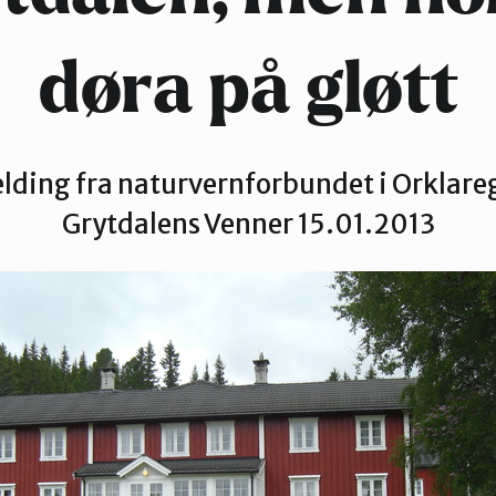
Verdal
døra på gløtt
lding fra naturvernforbundet i Orklare
Grytdalens Venner 15.01.2013