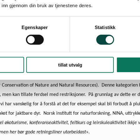
 inn gjennom din bruk av tjenestene deres.
Egenskaper
Statistikk
det
at det kan bli lagt strenge restriksjoner på ferdsel og forbud mot f.eks
tillat utvalg
n høyeste vernekategorien, både nasjonalt som naturreservat, og inter
or Conservation of Nature and Natural Resour­ces). Denne kategorien
en kan tillate ferdsel med re­strik­sjoner. På grunnlag av dette er d
 vi har van­skelig for å forstå at det for eksempel skal bli forbudt å 
t for jaktbare dyr. Norsk institutt for naturforskning, NINA, uttrykker 
el økoturisme, konferanseaktivitet, feltkurs og leirskuleaktivitet ikkje 
men her bør gode retningsliner utarbeidast
».