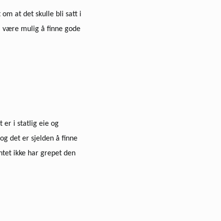
m at det skulle bli satt i
il være mulig å finne gode
er i statlig eie og
og det er sjelden å finne
entet ikke har grepet den