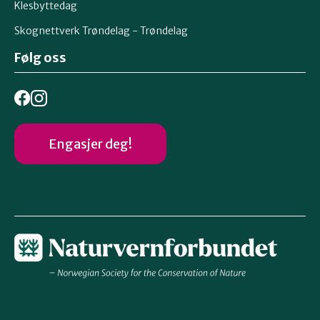
Klesbyttedag
Skognettverk Trøndelag - Trøndelag
Følg oss
Engasjer deg!