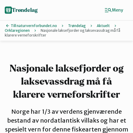
Hopp
til
Trøndelag
Meny
hovedinnhold
Till naturvernforbundet.no
Trøndelag
Aktuelt
Orklaregionen
Nasjonale laksefjorder og laksevassdrag må få
klarere verneforskrifter
Finn ditt lokallag
Hitra og Frøya
Nasjonale laksefjorder og
Inderøy
laksevassdrag må få
klarere verneforskrifter
Levanger
Norge har 1/3 av verdens gjenværende
bestand av nordatlantisk villaks og har et
Melhus
spesielt vern for denne fiskearten gjennom