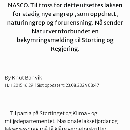
NASCO. Til tross for dette utsettes laksen
Namdalen
for stadig nye angrep , som oppdrett,
naturinngrep og forurensning. Nå sender
Orklaregionen
Naturvernforbundet en
bekymringsmelding til Storting og
Regjering.
Røros og Holtålen
Selbu og Tydal
By
Knut Bonvik
11.11.2015 16:29
| Sist oppdatert: 23.08.2024 08:47
Skaun
Til partia på Stortinget og Klima- og
Steinkjer
miljødepartementet Nasjonale laksefjordar og
laksevassdrag må få klåre verneforskrifter