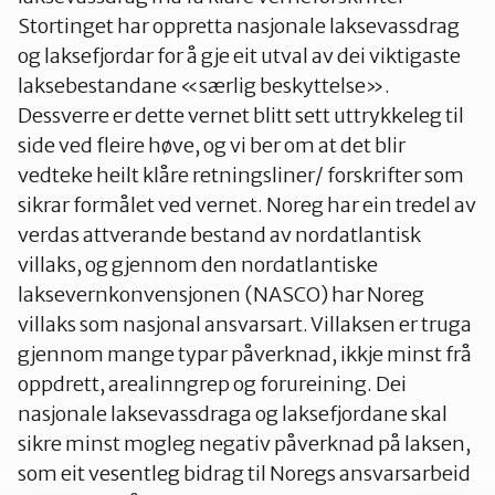
Stjørdal og Meråker
Stortinget har oppretta nasjonale laksevassdrag
og laksefjordar for å gje eit utval av dei viktigaste
laksebestandane «særlig beskyttelse».
Trøndelag
Dessverre er dette vernet blitt sett uttrykkeleg til
side ved fleire høve, og vi ber om at det blir
vedteke heilt klåre retningsliner/ forskrifter som
Trondheim
sikrar formålet ved vernet. Noreg har ein tredel av
verdas attverande bestand av nordatlantisk
Verdal
villaks, og gjennom den nordatlantiske
laksevernkonvensjonen (NASCO) har Noreg
villaks som nasjonal ansvarsart. Villaksen er truga
gjennom mange typar påverknad, ikkje minst frå
oppdrett, arealinngrep og forureining. Dei
nasjonale laksevassdraga og laksefjordane skal
sikre minst mogleg negativ påverknad på laksen,
som eit vesentleg bidrag til Noregs ansvarsarbeid