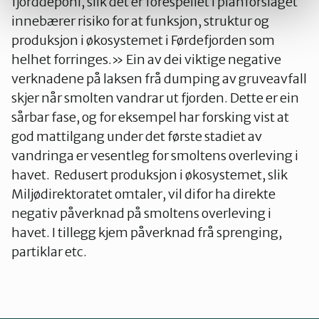
fjorddeponi, slik det er forespeilet i planforslaget
innebærer risiko for at funksjon, struktur og
produksjon i økosystemet i Førdefjorden som
helhet forringes.» Ein av dei viktige negative
verknadene på laksen frå dumping av gruveavfall
skjer når smolten vandrar ut fjorden. Dette er ein
sårbar fase, og for eksempel har forsking vist at
god mattilgang under det første stadiet av
vandringa er vesentleg for smoltens overleving i
havet. Redusert produksjon i økosystemet, slik
Miljødirektoratet omtaler, vil difor ha direkte
negativ påverknad på smoltens overleving i
havet. I tillegg kjem påverknad frå sprenging,
partiklar etc.