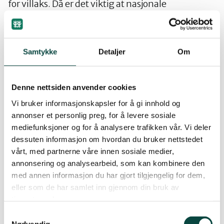
for villaks. Då er det viktig at nasjonale
laksefjordar og laksevassdrag blir forvalta
overeinstemmande med Stortingets intensjonar
om å bevare villaksen og gje eit særleg vern til dei
Samtykke
Detaljer
Om
52 nasjonale laksevassdraga og 29 nasjonale
laksefjordane. Lakseturismen er også ei næring
som representerer ei årleg omsetning på 1,3
Denne nettsiden anvender cookies
milliardar, og er avhengig av god økologisk
Vi bruker informasjonskapsler for å gi innhold og
forvalting. Vi vil ta opp to av mange døme som
annonser et personlig preg, for å levere sosiale
viser at det er stort behov for vesentleg strengare
mediefunksjoner og for å analysere trafikken vår. Vi deler
retningsliner/ forskrifter knytt til miljøforsvarleg
dessuten informasjon om hvordan du bruker nettstedet
forvalting av våre nasjonale laksefjordar og
vårt, med partnerne våre innen sosiale medier,
annonsering og analysearbeid, som kan kombinere den
laksevassdrag. Vi meiner det trengst klåre
med annen informasjon du har gjort tilgjengelig for dem,
forskrifter for å hindre inngrep med stor negativ
eller som de har samlet inn gjennom din bruk av
verknad for villaksen. 1. Orkla vart vedteke som
tjenestene deres.
nasjonalt laksevassdrag i 2007, og Stortingets
Samtykkevalg
vedtak seier at større inngrep i