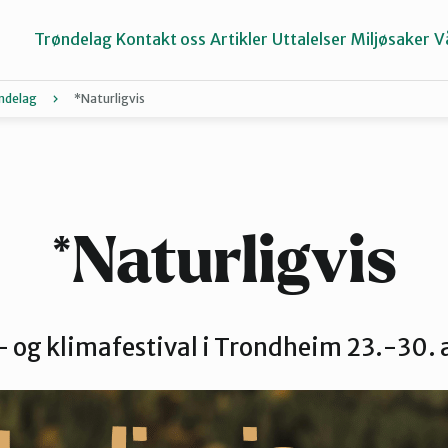
Trøndelag
Kontakt oss
Artikler
Uttalelser
Miljøsaker
V
ndelag
*Naturligvis
Inderøy
Namdalen
*Naturligvis
Selbu og Tydal
 og klimafestival i Trondheim 23.-30.
Stjørdal og Meråker