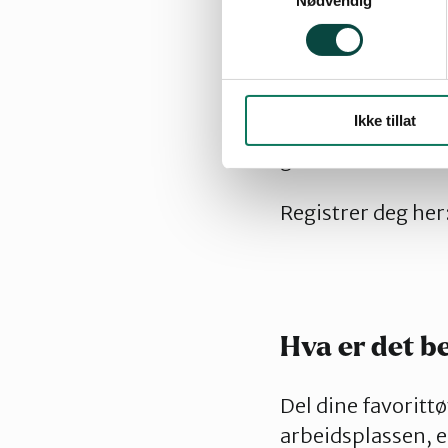
Nødvendig
For å skape en lev
Vi setter pris på a
Ikke tillat
ulike oppgaver. Sk
godt vi kan å im
Registrer deg her
Hva er det b
Del dine favorittø
arbeidsplassen, 