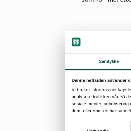
Natur- og kl
Les mer om festi
Samtykke
Spre gjerne ordet
Denne nettsiden anvender c
Og, velkommen sk
Vi bruker informasjonskapsler
analysere trafikken vår. Vi 
sosiale medier, annonsering 
dem, eller som de har samlet
Samtykkevalg
Bli med som f