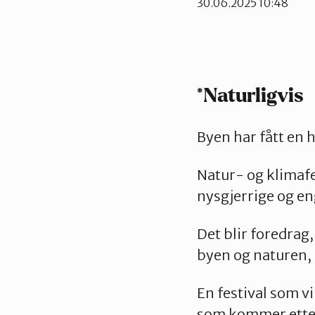
30.06.2025 10:48
*Naturligvis
Byen har fått en h
Natur- og klimafes
nysgjerrige og en
Det blir foredrag
byen og naturen,
En festival som v
som kommer etter