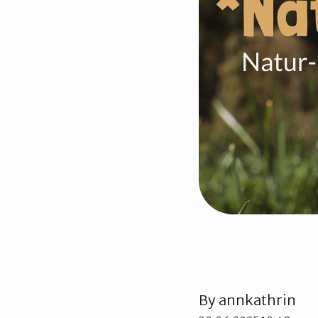
Trondheim
By
annkathrin