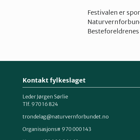
Festivalen er sp
Naturvernforbun
Besteforeldrenes
Kontakt fylkeslaget
Leder Jørgen Sørlie
Tlf. 970 16 824
trondelag@naturvernforbundet.no
Organisasjons# 970 000 143