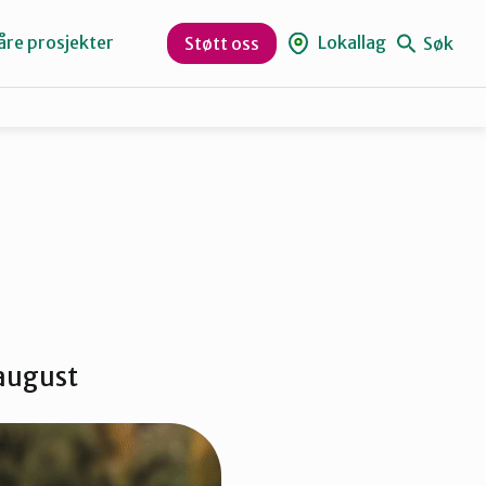
åre prosjekter
Lokallag
Søk
Støtt oss
Levanger
Orklaregionen
Skaun
 august
Trøndelag