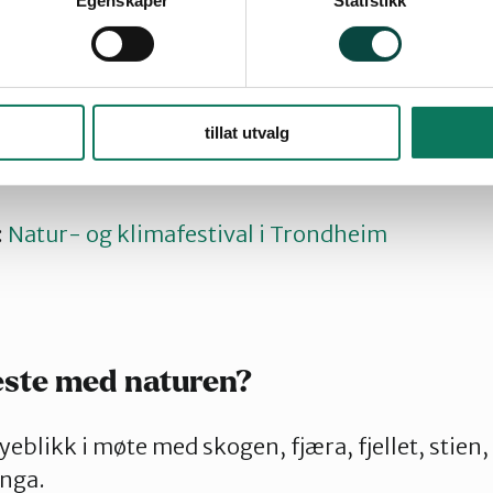
Egenskaper
Statistikk
ende festival trenger vi flere hender.
lle bidrag for å få denne festivalen til å skje. Vi t
tillat utvalg
riv gjerne hva du foretrekker å hjelpe til med, s
øtekomme dette.
:
Natur- og klimafestival i Trondheim
este med naturen?
yeblikk i møte med skogen, fjæra, fjellet, stien
enga.