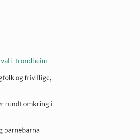
ival i Trondheim
olk og frivillige,
er rundt omkring i
 og barnebarna