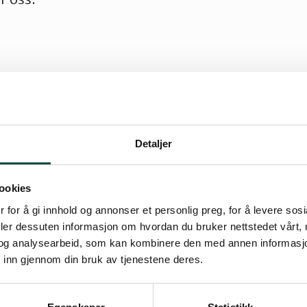
imafestival i Trondheim
valen og se programmet på nettsiden.
Detaljer
 om den grønne, fine festivalen.
ookies
al du være!
 for å gi innhold og annonser et personlig preg, for å levere sos
deler dessuten informasjon om hvordan du bruker nettstedet vårt,
og analysearbeid, som kan kombinere den med annen informasjon d
 inn gjennom din bruk av tjenestene deres.
rivillig?