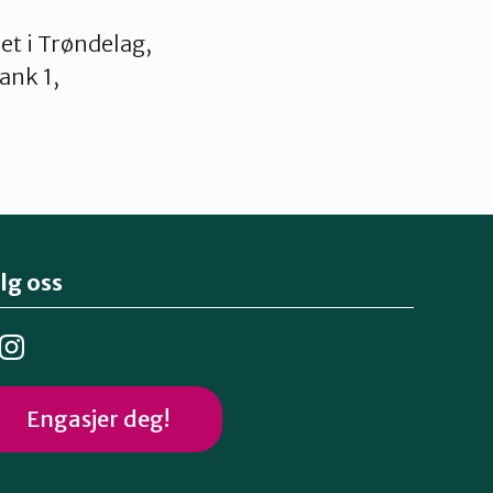
t i Trøndelag,
ank 1,
lg oss
Engasjer deg!