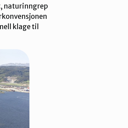
t, naturinngrep
arkonvensjonen
ll klage til