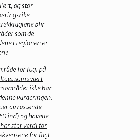
lert, og stor
Næringsrike
trekkfuglene blir
mråder som de
ene i regionen er
ene.
mråde for fugl på
ltaet som svært
ensområdet ikke har
 denne vurderingen.
ider av rastende
60 ind) og havelle
har stor verdi for
ekvensene for fugl