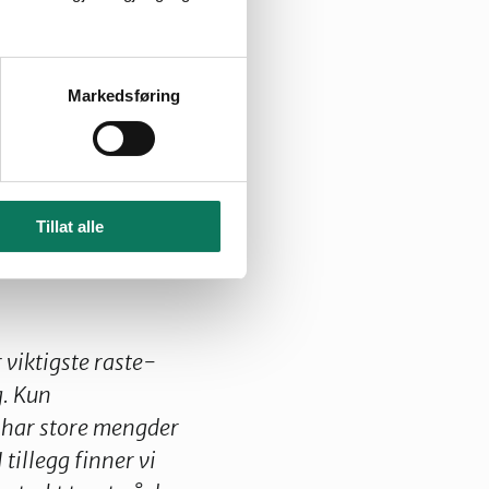
Markedsføring
ur­inngrep og
lkes­mannen i
nom­gang av
edningsvis vil vi
Tillat alle
av 21.05.2014:
 viktigste raste-
g. Kun
 har store mengder
 tillegg finner vi