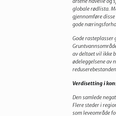
artene havelle og s
globale rødlista. M
gjennomføre disse 
gode næringsforho
Gode rasteplasser gi
Gruntvannsområden
av deltaet vil ikke 
øde­leg­gelsene av 
reduserebestandene 
Verdisetting i ko
Den samlede negati
Flere steder i reg
som leveområde for 