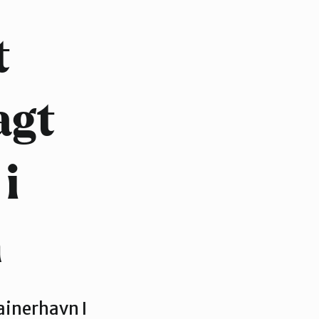
t
agt
i
n
ainerhavn I