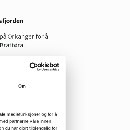
sfjorden
på Orkanger for å
 Brattøra.
en vil medføre,
settinger og
 og
vurdert på
Om
valtningsorgan for
iale mediefunksjoner og for å
a initiativet til
 med partnerne våre innen
u har gjort tilgjengelig for