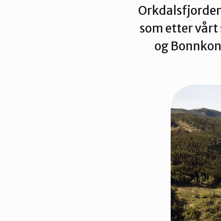
Orkdalsfjorden
som etter vår
og Bonnkonv