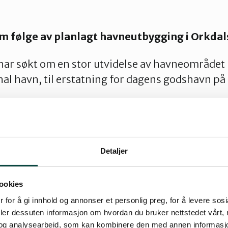
o
m følge av planlagt havneutbygging i Orkdal
ar søkt om en stor utvidelse av havneområdet 
­nal havn, til erstatning for dagens godshavn på
mfattende naturinngrepene som denne utvidels
 strid med både nasjonale og inter­nasjonale mål
ke minst i for­bindelse med Ramsarkonvensjonen
 er dette et spørsmål som vi mener at må bli 
Detaljer
ookies
unktet ber vi Miljødirektoratet, som nasjonalt for
 for å gi innhold og annonser et personlig preg, for å levere sos
for Ramsarkonvensjonen og Bonnkonvensjonen, om å t
deler dessuten informasjon om hvordan du bruker nettstedet vårt,
ng og vurdering av prosjektet.
og analysearbeid, som kan kombinere den med annen informasjon d