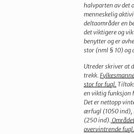
halvparten av det o
menneskelig aktivit
deltaområder en beg
det viktigere og vi
benytter og er avh
stor (nml § 10) og
Utreder skriver at
trekk.
Fylkesmannen
stor for fugl.
Tiltak
en viktig funksjon
Det er nettopp vint
ærfugl (1050 ind),
(250 ind).
Området 
overvintrende fugl