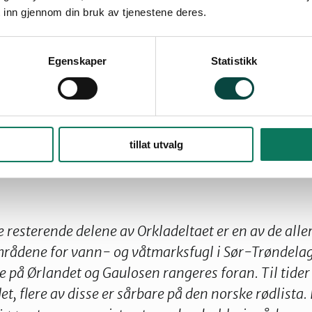
 inn gjennom din bruk av tjenestene deres.
nelse
Egenskaper
Statistikk
 er omstridt, blant annet på grunn av store nat
e­­kvensutredninger. Miljøvernavdelinga hos Fy
 etter vår mening gitt en meget grundig gjen­
når det gjelder utfordringer og muligheter. Innl
tillat utvalg
yllende fra høringsuttalelsen fra fylkes­mannen 
resterende delene av Orkladeltaet er en av de aller
mrådene for vann- og våtmarksfugl i Sør-Trøndela
på Ørlandet og Gaulosen rangeres foran. Til tider
et, flere av disse er sårbare på den norske rødlista. I