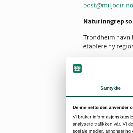
post@miljodir.n
Naturinngrep so
Trondheim havn h
etablere ny regio
På grunn av de o
og som vil være i
forpliktelser, ik
Bonnkonvensjonen,
Samtykke
nasjonalt plan.
Denne nettsiden anvender c
Med dette utgangsp
Vi bruker informasjonskapsler
natur og miljø og 
analysere trafikken vår. Vi 
en egen gjennomga
sosiale medier, annonsering 