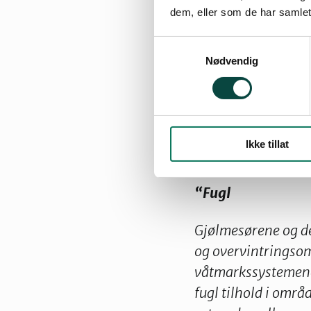
dem, eller som de har samlet
Nærmere begrun
Samtykkevalg
Nødvendig
Planene fra havna
mangelfulle kon­s
Sør-Trøndelag har
prosjektet, både 
Ikke tillat
derfor sitere utf
“Fugl
Gjølmesørene og de 
og overvintringso
våtmarkssystemene 
fugl tilhold i områd