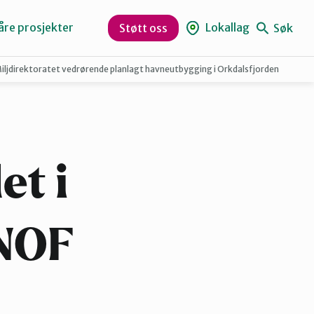
åre prosjekter
Lokallag
Søk
Støtt oss
Miljdirektoratet vedrørende planlagt havneutbygging i Orkdalsfjorden
Levanger
Orklaregionen
et i
Skaun
 NOF
Trøndelag