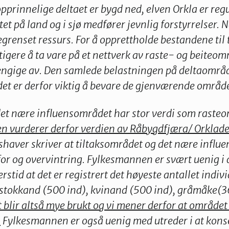
pprinnelige deltaet er bygd ned, elven Orkla er regu
et på land og i sjø medfører jevnlig forstyrrelser. 
renset ressurs. For å opprettholde bestandene til 
ktigere å ta vare på et nettverk av raste- og beiteo
engige av. Den samlede belastningen på deltaområd
 det er derfor viktig å bevare de gjenværende områd
 det nære influensområdet har stor verdi som rasteo
 vurderer derfor verdien av Råbygdfjæra/ Orklade
shaver skriver at tiltaksområdet og det nære influ
 for og overvintring. Fylkesmannen er svært uenig i
erstid at det er registrert det høyeste antallet indiv
 stokkand (500 ind), kvinand (500 ind), gråmåke(3
blir altså mye brukt og vi mener derfor at området 
.
Fylkesmannen er også uenig med utreder i at kons