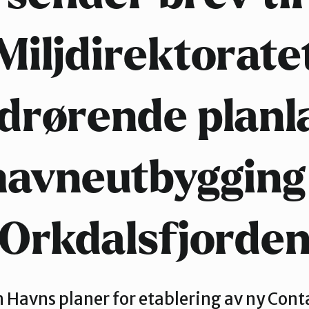
Verdal
Miljdirektorate
drørende planl
havneutbygging 
Orkdalsfjorde
Havns planer for etablering av ny Cont