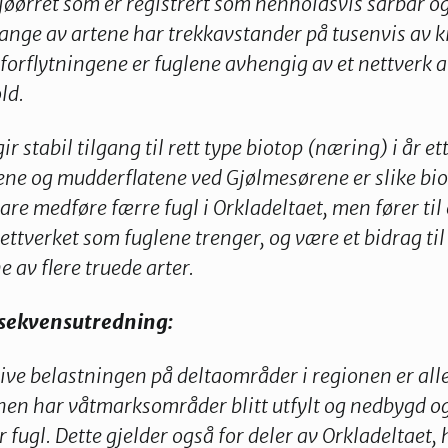
jøørret som er registrert som henholdsvis sårbar og
ange av artene har trekkavstander på tusenvis av ki
forflytningene er fuglene avhengig av et nettverk 
ld.
r stabil tilgang til rett type biotop (næring) i år ett
e og mudderflatene ved Gjølmesørene er slike bio
bare medføre færre fugl i Orkladeltaet, men fører til e
nettverket som fuglene trenger, og være et bidrag til
av flere truede arter.
nsekvensutredning:
ve belastningen på deltaområder i regionen er alle
ionen har våtmarksområder blitt utfylt og nedbygd 
fugl. Dette gjelder også for deler av Orkladeltaet, 