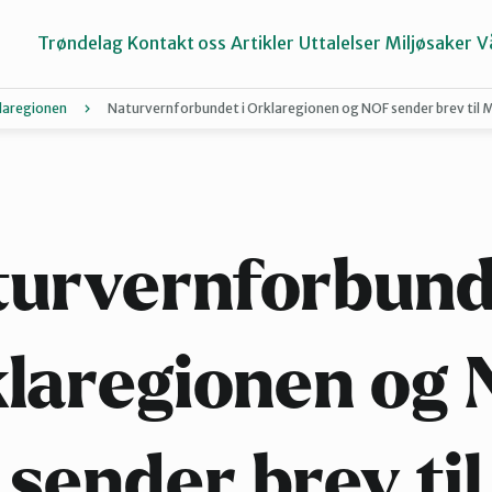
Trøndelag
Kontakt oss
Artikler
Uttalelser
Miljøsaker
V
laregionen
Naturvernforbundet i Orklaregionen og NOF sender brev til 
Inderøy
Namdalen
urvernforbund
Selbu og Tydal
laregionen og
Stjørdal og Meråker
sender brev til