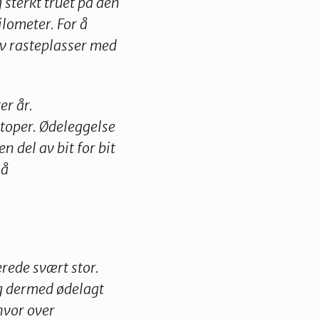
 sterkt truet på den
lometer. For å
av rasteplasser med
er år.
toper. Ødeleggelse
n del av bit for bit
 å
rede svært stor.
og dermed ødelagt
hvor over