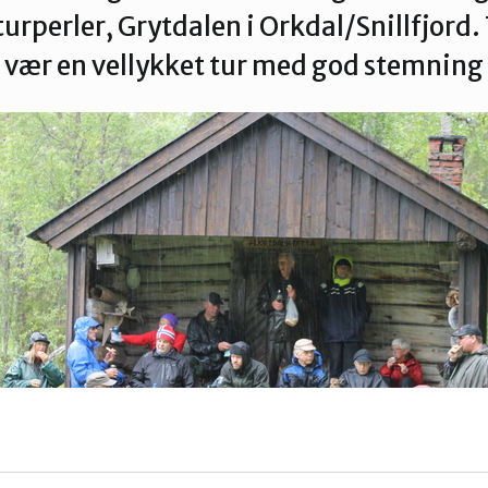
Verdal
urperler, Grytdalen i Orkdal/Snillfjord. 
vær en vellykket tur med god stemning