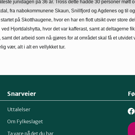
åteste junidagen på 36 år. Tross dette hadde 30 personer møtt o
rkdal, fra nabokommunene Skaun, Snillfjord og Agdenes og til o
startet på Skotthaugene, hvor en har en flott utsikt over store d
 ved Hjortdalshytta, hvor det var kafferast, samt at deltagerne f
, samt det arbeid som nå gjøres for at området skal få et utvidet v
ig vær, alt i alt en vellykket tur.
Snarveier
Fø
Uttalelser
Om Fylkeslaget
Ta vare på det du har