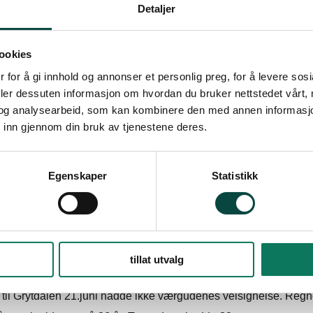
Detaljer
ookies
 for å gi innhold og annonser et personlig preg, for å levere sos
deler dessuten informasjon om hvordan du bruker nettstedet vårt,
og analysearbeid, som kan kombinere den med annen informasjon d
 inn gjennom din bruk av tjenestene deres.
t oppdatert: 23.08.2024 08:59
Egenskaper
Statistikk
len.
tillat utvalg
 til Grytdalen 21.juni hadde ikke værgudenes velsignelse. Regne