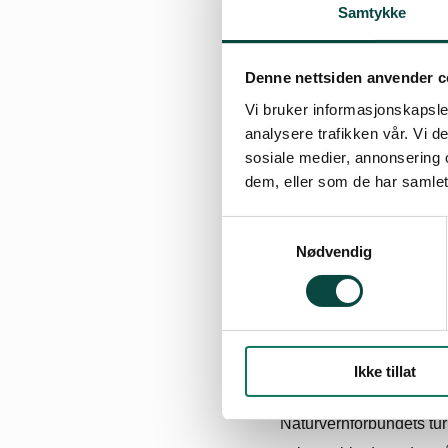
Samtykke
Denne nettsiden anvender c
Vi bruker informasjonskapsler
analysere trafikken vår. Vi 
sosiale medier, annonsering 
dem, eller som de har samlet
By
Knut Bonvik
Samtykkevalg
22.06.2014 15:37
| Sis
Nødvendig
Naturglede i Grytda
Ikke tillat
Naturvernforbundets tur