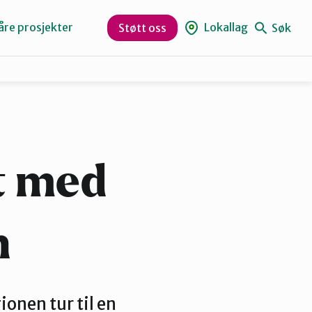
åre prosjekter
Lokallag
Søk
Støtt oss
Levanger
Orklaregionen
t med
Skaun
n
Trøndelag
ionen tur til en