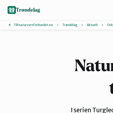
Hopp
til
Trøndelag
hovedinnhold
Till naturvernforbundet.no
Trøndelag
Aktuelt
Ork
Hitra og Frøya
Melhus
Natu
Røros og Holtålen
Steinkjer
I serien Turgle