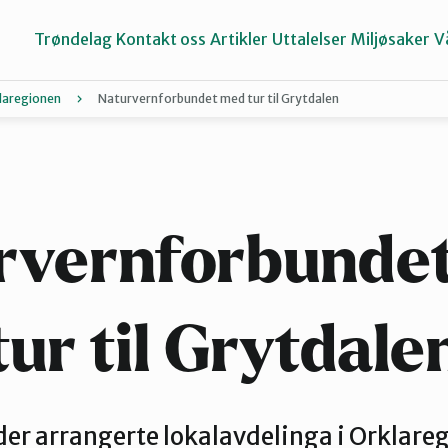
Trøndelag
Kontakt oss
Artikler
Uttalelser
Miljøsaker
V
laregionen
Naturvernforbundet med tur til Grytdalen
Inderøy
Namdalen
rvernforbunde
Selbu og Tydal
tur til Grytdale
Stjørdal og Meråker
der arrangerte lokalavdelinga i Orklareg