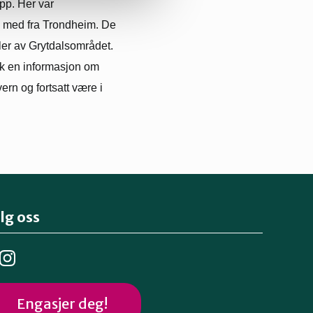
pp. Her var
g med fra Trondheim. De
eler av Grytdalsområdet.
ikk en informasjon om
ern og fortsatt være i
lg oss
Engasjer deg!