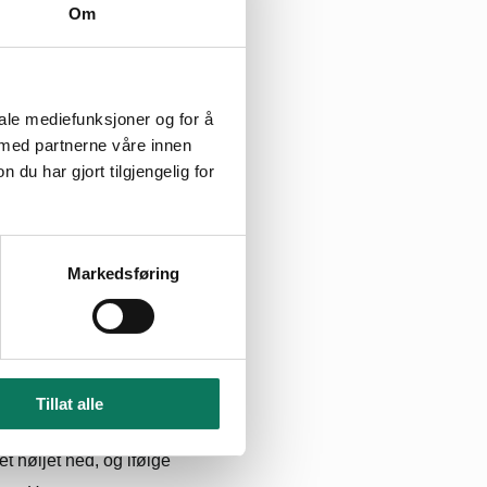
Om
iale mediefunksjoner og for å
 med partnerne våre innen
u har gjort tilgjengelig for
Markedsføring
Tillat alle
t høljet ned, og ifølge