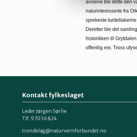
avisene ble dette den v
naturinteresserte fra O
sprekeste turdeltakerne 
Deretter ble det samling
historikken til Grytdalen
offentlig eie. Tross ufysel
Kontakt fylkeslaget
Leder Jørgen Sørlie
Tlf. 970 16 824
trondelag@naturvernforbundet.no