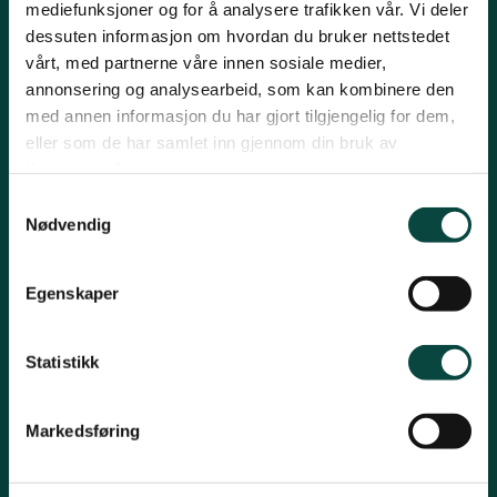
mediefunksjoner og for å analysere trafikken vår. Vi deler
Kontakt fylkeslaget
Namdalen
dessuten informasjon om hvordan du bruker nettstedet
vårt, med partnerne våre innen sosiale medier,
Leder Jørgen Sørlie
annonsering og analysearbeid, som kan kombinere den
Tlf. 970 16 824
Orklaregionen
med annen informasjon du har gjort tilgjengelig for dem,
trondelag@naturvernforbundet.no
eller som de har samlet inn gjennom din bruk av
tjenestene deres.
Organisasjons# 970 000 143
Røros og Holtålen
Samtykkevalg
Konto# 1506 29 26462
Nødvendig
Vipps: #542655
Selbu og Tydal
Snarveier
Egenskaper
Uttalelser
Skaun
Statistikk
Om Fylkeslaget
Ta vare på det du har
Markedsføring
Steinkjer
Klesbyttedag
Skognettverk Trøndelag - Trøndelag