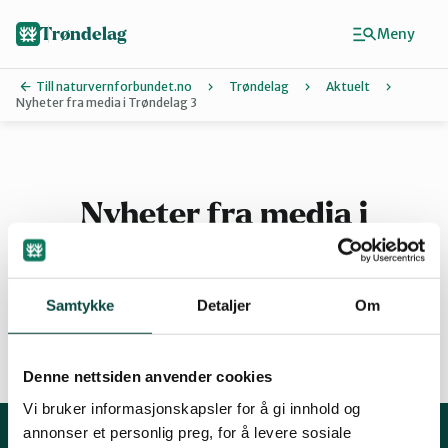
Hopp
til
Trøndelag
Meny
hovedinnhold
Till naturvernforbundet.no
Trøndelag
Aktuelt
Nyheter fra media i Trøndelag 3
Finn ditt lokallag
Hitra og Frøya
Nyheter fra media i
Trøndelag 3
Inderøy
Samtykke
Detaljer
Om
Levanger
By
Martin Ødegaard
Denne nettsiden anvender cookies
23.10.2015 09:28
| Sist oppdatert: 23.08.2024 09:38
Melhus
Vi bruker informasjonskapsler for å gi innhold og
annonser et personlig preg, for å levere sosiale