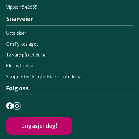
Vipps: #542655
Snarveier
Uttalelser
Om Fylkeslaget
Ta vare på det du har
Klesbyttedag
Skognettverk Trøndelag - Trøndelag
Følg oss
Engasjer deg!