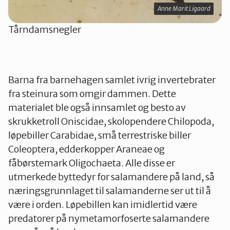
Anne Marit Ligaard
Tårndamsnegler
Barna fra barnehagen samlet ivrig invertebrater
fra steinura som omgir dammen. Dette
materialet ble også innsamlet og besto av
skrukketroll Oniscidae, skolopendere Chilopoda,
løpebiller Carabidae, små terrestriske biller
Coleoptera, edderkopper Araneae og
fåbørstemark Oligochaeta. Alle disse er
utmerkede byttedyr for salamandere på land, så
næringsgrunnlaget til salamanderne ser ut til å
være i orden. Løpebillen kan imidlertid være
predatorer på nymetamorfoserte salamandere