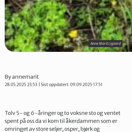
Anne Marit Ligaard
Anne Marit Ligaard
By
annemarit
28.05.2025 23:53
| Sist oppdatert: 09.09.2025 17:51
Tolv 5- og 6-åringer og to voksne sto og ventet
spent på oss da vi kom til åkerdammen som er
omringet av store seljer, osper, bjørk og