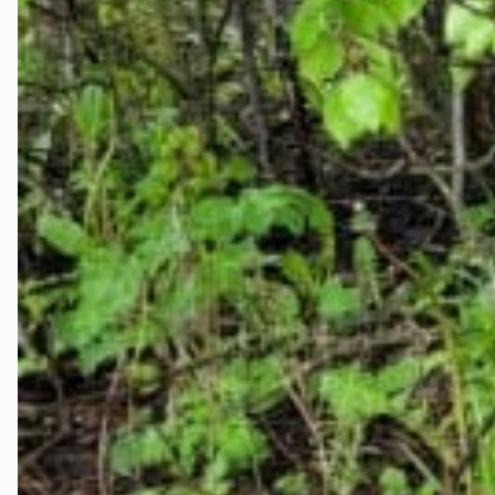
Stjørdal og 
Trøndelag
Trondheim
Verdal