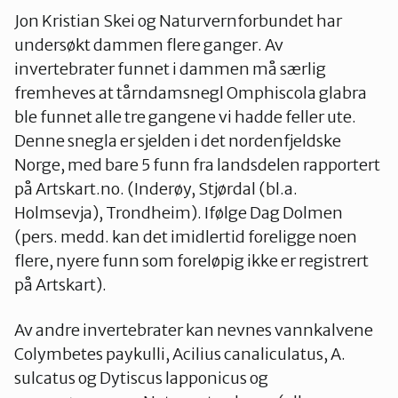
Jon Kristian Skei og Naturvernforbundet har
undersøkt dammen flere ganger. Av
invertebrater funnet i dammen må særlig
fremheves at tårndamsnegl Omphiscola glabra
ble funnet alle tre gangene vi hadde feller ute.
Denne snegla er sjelden i det nordenfjeldske
Norge, med bare 5 funn fra landsdelen rapportert
på Artskart.no. (Inderøy, Stjørdal (bl.a.
Holmsevja), Trondheim). Ifølge Dag Dolmen
(pers. medd. kan det imidlertid foreligge noen
flere, nyere funn som foreløpig ikke er registrert
på Artskart).
Av andre invertebrater kan nevnes vannkalvene
Colymbetes paykulli, Acilius canaliculatus, A.
sulcatus og Dytiscus lapponicus og