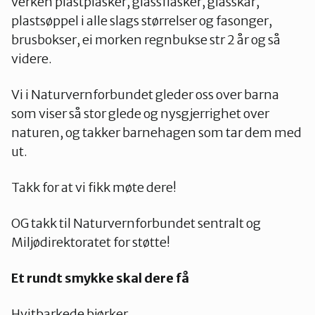
verken plastplasker, glassflasker, glasskår,
plastsøppel i alle slags størrelser og fasonger,
brusbokser, ei morken regnbukse str 2 år og så
videre.
Vi i Naturvernforbundet gleder oss over barna
som viser så stor glede og nysgjerrighet over
naturen, og takker barnehagen som tar dem med
ut.
Takk for at vi fikk møte dere!
OG takk til Naturvernforbundet sentralt og
Miljødirektoratet for støtte!
Et rundt smykke skal dere få
Hvitbarkede bjørker