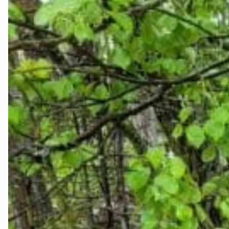
Namdalen
Orklaregion
Røros og Hol
Selbu og Tyd
Skaun
Steinkjer