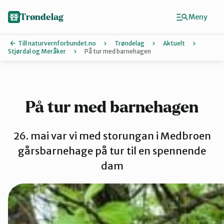
Hopp
til
Trøndelag
Meny
hovedinnhold
Till naturvernforbundet.no
Trøndelag
Aktuelt
Stjørdal og Meråker
På tur med barnehagen
Finn ditt lokallag
Hitra og Frø
På tur med barnehagen
Inderøy
26. mai var vi med storungan i Medbroen
gårsbarnehage på tur til en spennende
dam
Levanger
Melhus