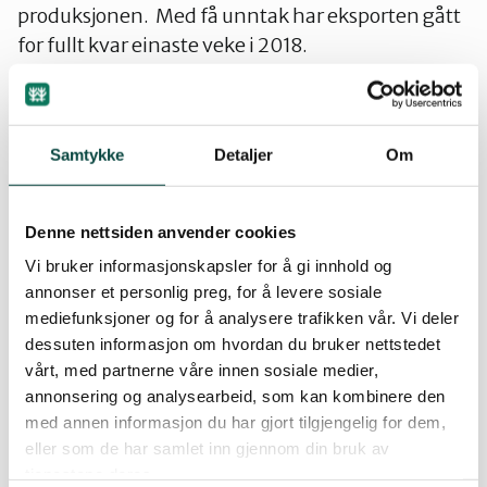
produksjonen. Med få unntak har eksporten gått
Stjørdal og Meråker
for fullt kvar einaste veke i 2018.
Trøndelag
Korleis blir kraftsituasjonen til hausten og til
vinteren dersom det tørre veret held fram ei
Samtykke
Detaljer
Om
stund til, og det berre kjem normalt med nedbør?
Trondheim
Får vi ein haust med spesielt høge kraftprisar på
grunn av lite vatn i magasina?
Denne nettsiden anvender cookies
Verdal
Vi bruker informasjonskapsler for å gi innhold og
Når Noreg driv med storstilt eksport, til og med i
annonser et personlig preg, for å levere sosiale
denne værsituasjonen, kan i alle fall ikkje
mediefunksjoner og for å analysere trafikken vår. Vi deler
kraftmangel bli brukt som argument for å byggja
dessuten informasjon om hvordan du bruker nettstedet
ned enno fleire naturområde i Snillfjord og andre
vårt, med partnerne våre innen sosiale medier,
stadar i Trøndelag med vindkraftanlegg.
annonsering og analysearbeid, som kan kombinere den
med annen informasjon du har gjort tilgjengelig for dem,
Mads Løkeland og Knut Bonvik
eller som de har samlet inn gjennom din bruk av
Naturvernforbundet i Orklaregionen
tjenestene deres.