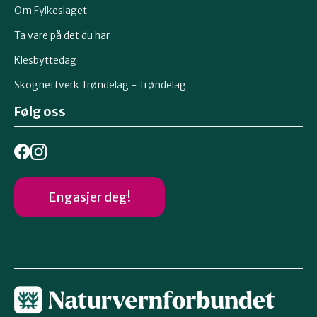
Om Fylkeslaget
Ta vare på det du har
Klesbyttedag
Skognettverk Trøndelag - Trøndelag
Følg oss
Engasjer deg!