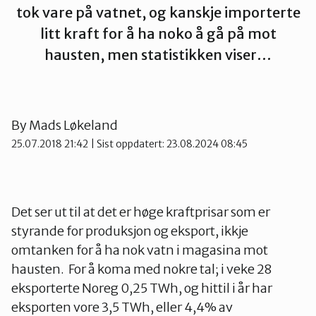
tok vare på vatnet, og kanskje importerte
Namdalen
litt kraft for å ha noko å gå på mot
hausten, men statistikken viser…
Orklaregionen
Røros og Holtålen
By
Mads Løkeland
25.07.2018 21:42
| Sist oppdatert: 23.08.2024 08:45
Selbu og Tydal
Det ser ut til at det er høge kraftprisar som er
Skaun
styrande for produksjon og eksport, ikkje
omtanken for å ha nok vatn i magasina mot
hausten. For å koma med nokre tal; i veke 28
Steinkjer
eksporterte Noreg 0,25 TWh, og hittil i år har
eksporten vore 3,5 TWh, eller 4,4% av