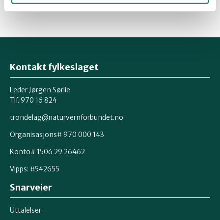
Kontakt fylkeslaget
Leder Jørgen Sørlie
Tlf. 970 16 824
trondelag@naturvernforbundet.no
Organisasjons# 970 000 143
Konto# 1506 29 26462
Vipps: #542655
Snarveier
Uttalelser