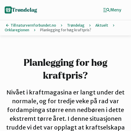
Hopp
til
Trøndelag
Meny
hovedinnhold
Till naturvernforbundet.no
Trøndelag
Aktuelt
Orklaregionen
Planlegging for høg kraftpris?
Finn ditt lokallag
Hitra og Frøya
Planlegging for høg
kraftpris?
Inderøy
Nivået i kraftmagasina er langt under det
Levanger
normale, og for tredje veke på rad var
fordampinga større enn nedbøren i dette
ekstremt tørre året. I denne situasjonen
Melhus
trudde vi det var opplagt at kraftselskapa