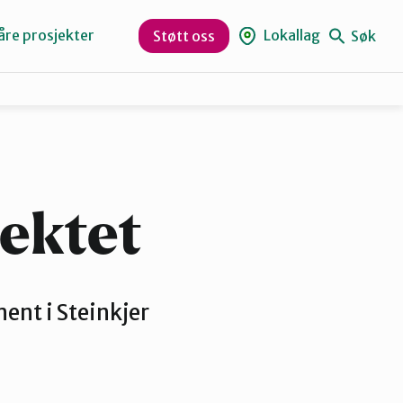
åre prosjekter
Lokallag
Søk
Støtt oss
Levanger
Orklaregionen
ektet
Skaun
ment i Steinkjer
Trøndelag