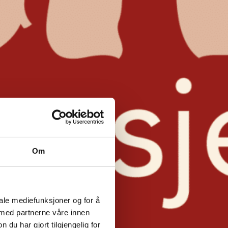
Om
iale mediefunksjoner og for å
 med partnerne våre innen
u har gjort tilgjengelig for