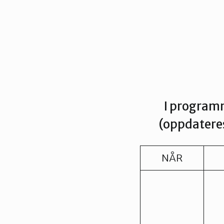
I programm
(oppdateres
NÅR