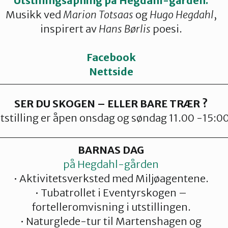
Utstillingsåpning
på Hegdahl-gården.
Musikk ved
Marion Totsaas
og
Hugo Hegdahl
,
inspirert av
Hans Børlis
poesi.
Facebook
Nettside
SER DU SKOGEN – ELLER BARE TRÆR ?
tstilling er åpen onsdag og søndag 11.00 -15:0
BARNAS DAG
på Hegdahl-gården
• Aktivitetsverksted med Miljøagentene.
• Tubatrollet i Eventyrskogen –
fortelleromvisning i utstillingen.
• Naturglede-tur til Martenshagen og