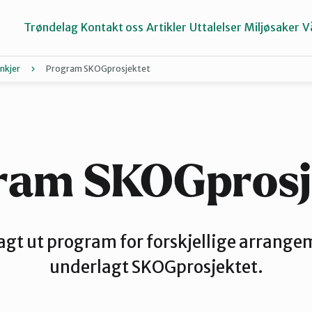
Trøndelag
Kontakt oss
Artikler
Uttalelser
Miljøsaker
V
inkjer
Program SKOGprosjektet
Inderøy
Namdalen
ram SKOGprosj
Selbu og Tydal
 lagt ut program for forskjellige arrange
underlagt SKOGprosjektet.
Stjørdal og Meråker