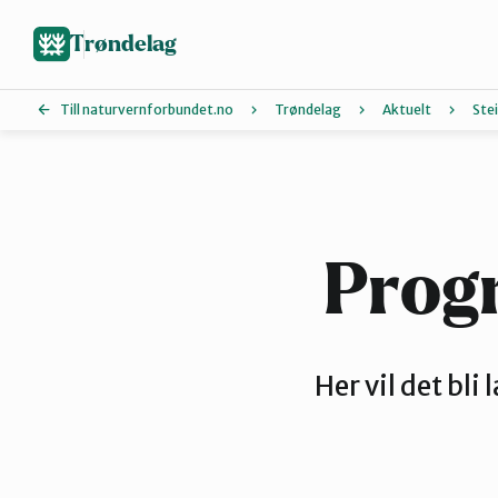
Hopp
til
Trøndelag
hovedinnhold
Till naturvernforbundet.no
Trøndelag
Aktuelt
Ste
Hitra og Frøya
Melhus
Prog
Røros og Holtålen
Her vil det bli
Steinkjer