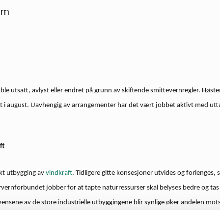
em
ble utsatt, avlyst eller endret på grunn av skiftende smittevernregler. Høst
emt i august. Uavhengig av arrangementer har det vært jobbet aktivt med utta
ft
kt utbygging av
vindkraft
. Tidligere gitte konsesjoner utvides og forlenges, 
urvernforbundet jobber for at tapte naturressurser skal belyses bedre og ta
vensene av de store industrielle utbyggingene blir synlige øker andelen mot
 20. juni markerer vi igjen tur til Innvordfjellet, et samarbeid med flere or