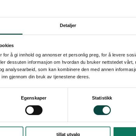
Detaljer
om en enorm utvidelse av arealet. Planen er så omfattende og tidshorisonte
lig å kartlegge naturkonsekvensene. Planen ble nylig vedtatt med knapt fl
ookies
 for å gi innhold og annonser et personlig preg, for å levere sos
deler dessuten informasjon om hvordan du bruker nettstedet vårt,
og analysearbeid, som kan kombinere den med annen informasjon d
 inn gjennom din bruk av tjenestene deres.
og Trøndelag har vedtatt økt satsing på jernbane. Debatten dreier seg like
. Naturvernforbundet mener en firefeltsvei med 110 km/t fartsgrense vil gi a
Egenskaper
Statistikk
 til Nye Veiers beregning av samfunnsøkonomisk nytte. Der tillegges ikke n
ing av jernbanesatsingen noe verdi.
tillat utvalg