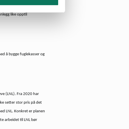
vern av flere områder som
nlegg like opptil
med å bygge fuglekasser og
ve (LNL). Fra 2020 har
e setter stor pris på det
med LNL. Konkret er planen
e arbeidet til LNL bør