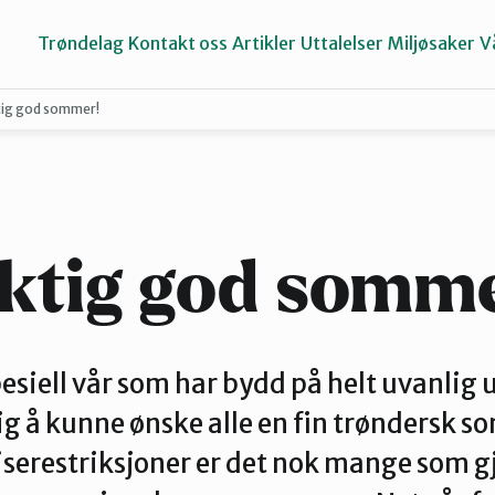
Trøndelag
Kontakt oss
Artikler
Uttalelser
Miljøsaker
V
tig god sommer!
Inderøy
Namdalen
ktig god somm
Selbu og Tydal
pesiell vår som har bydd på helt uvanlig 
ig å kunne ønske alle en fin trøndersk 
Stjørdal og Meråker
iserestriksjoner er det nok mange som gj