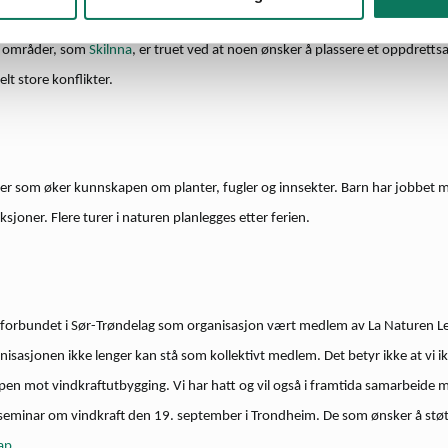
presset på urørt og verdifullt areal er økende. Naturvernforbundet ønsker 
e områder, som
Skilnna
, er truet ved at noen ønsker å plassere et oppdrettsa
t store konflikter.
ter som øker kunnskapen om planter, fugler og innsekter. Barn har jobbet 
sjoner. Flere turer i naturen planlegges etter ferien.
nforbundet i Sør-Trøndelag som organisasjon vært medlem av La Naturen Le
nisasjonen ikke lenger kan stå som kollektivt medlem. Det betyr ikke at vi ikk
pen mot vindkraftutbygging. Vi har hatt og vil også i framtida samarbeide 
 seminar om vindkraft den 19. september i Trondheim. De som ønsker å støtt
ap
.