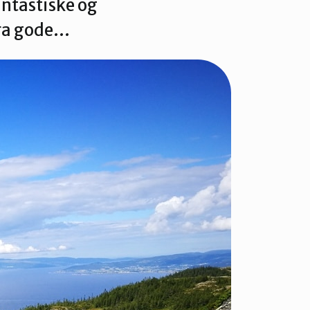
antastiske og
fra gode…