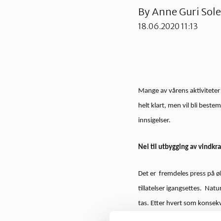
By
Anne Guri Sol
18.06.2020 11:13
Mange av vårens aktiviteter 
helt klart, men vil bli best
innsigelser.
Nei til utbygging av vindkra
Det er fremdeles press på ø
tillatelser igangsettes. Nat
tas. Etter hvert som konsek
kan det være for sent! Lørdag