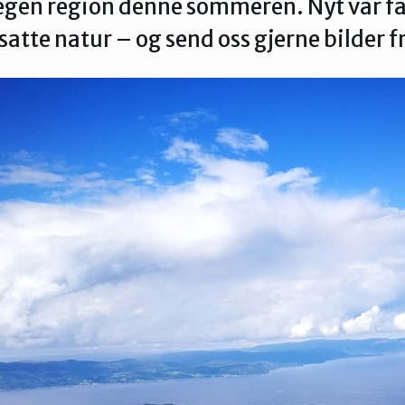
 egen region denne sommeren. Nyt vår f
Verdal
tte natur – og send oss gjerne bilder 