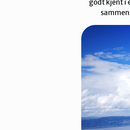
godt kjent i
Trondheim
sammensa