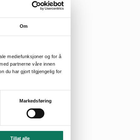
Om
n så lang at de selv
ertall i kommunestyret, men
iale mediefunksjoner og for å
 med partnerne våre innen
u har gjort tilgjengelig for
vel mest om hvordan
E6 nord
lt for store negative
Markedsføring
aturmangfold, areal egnet for
Tillat alle