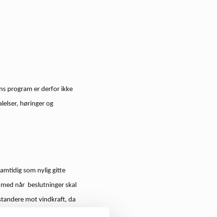
ens program er derfor ikke
lelser, høringer og
samtidig som nylig gitte
s med når beslutninger skal
standere mot vindkraft, da
ganisasjoner.