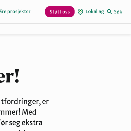
åre prosjekter
Lokallag
Søk
Støtt oss
Levanger
Orklaregionen
er!
Skaun
utfordringer, er
sommer! Med
Trøndelag
ør seg ekstra