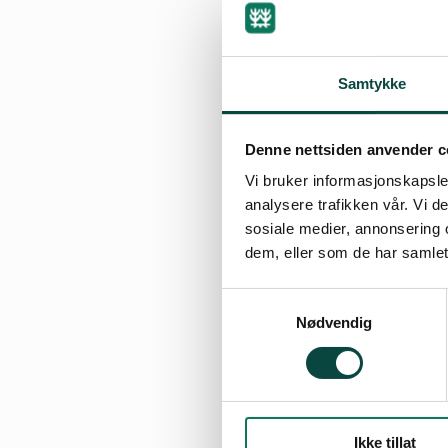
Kalkverk i Tromsdalen
Samtykke
Kalkverket i Verdal
har søkt 
innrømmer at det ikke er mu
Denne nettsiden anvender c
vi vurderer ankemuligheter.
Vi bruker informasjonskapsler
analysere trafikken vår. Vi 
E6- utbygging
sosiale medier, annonsering 
dem, eller som de har samlet
God infrastruktur er viktig 
Samtykkevalg
for Trondheim
skal utvikles
Nødvendig
konsekvenser, og er kritiske
matdyrking eller underminer
Marint vern
Ikke tillat