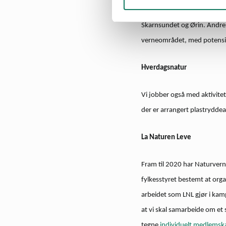
Det er ikke bare på land at 
Skarnsundet og Ørin. Andr
verneområdet, med potensiel
Hverdagsnatur
Vi jobber også med aktivite
der er arrangert plastryddeak
La Naturen Leve
Fram til 2020 har Naturver
fylkesstyret bestemt at orga
arbeidet som LNL gjør i kam
at vi skal samarbeide om et
tegne
individuelt medlemsk