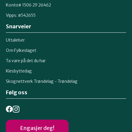
Konto# 1506 29 26462
Vipps: #542655
Snarveier
Uttalelser
Om Fylkeslaget
Ta vare på det du har
Klesbyttedag
Skognettverk Trøndelag - Trøndelag
Følg oss
Engasjer deg!