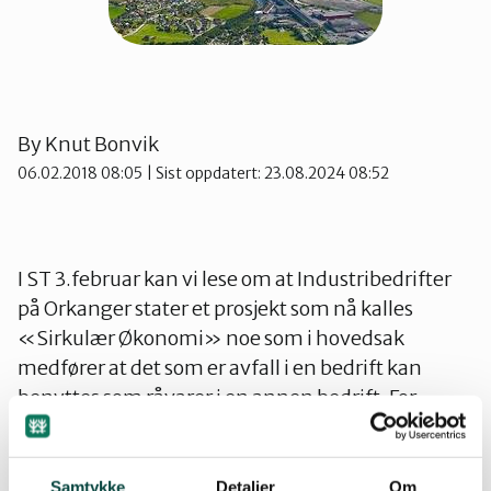
Namdalen
Orklaregionen
By
Knut Bonvik
06.02.2018 08:05
| Sist oppdatert: 23.08.2024 08:52
Røros og Holtålen
Selbu og Tydal
I ST 3.februar kan vi lese om at Industribedrifter
på Orkanger stater et prosjekt som nå kalles
«Sirkulær Økonomi» noe som i hovedsak
Skaun
medfører at det som er avfall i en bedrift kan
benyttes som råvarer i en annen bedrift. For
maksimal energigjenvinning er det vikt at
Steinkjer
produktene oppholder seg lengst mulig aktuelle
bedrifter. Europakommisjonen ga i 2015 ut det
Samtykke
Detaljer
Om