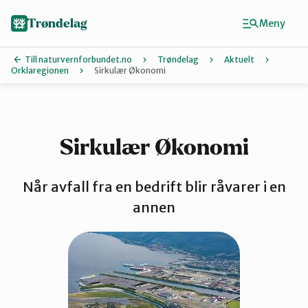
Hopp
til
Trøndelag
Meny
hovedinnhold
Till naturvernforbundet.no
Trøndelag
Aktuelt
Orklaregionen
Sirkulær Økonomi
Finn ditt lokallag
Hitra og Frøya
Sirkulær Økonomi
Inderøy
Når avfall fra en bedrift blir råvarer i en
annen
Levanger
Melhus