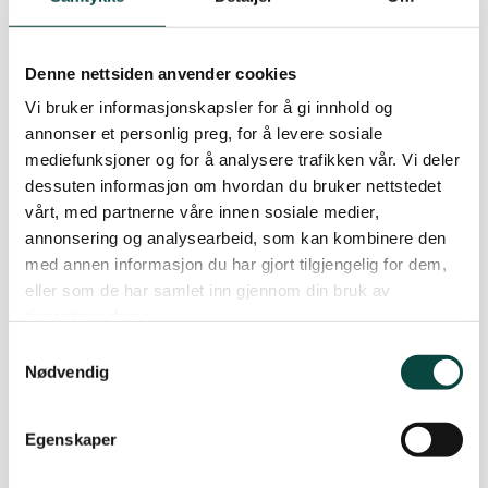
Stjørdal og Meråker
man kaller en politikkpakke om temaet. I denne
pakken gis en mere detaljert føring for blant
Denne nettsiden anvender cookies
annet å oppnå de beste resultater.
Trøndelag
Vi bruker informasjonskapsler for å gi innhold og
annonser et personlig preg, for å levere sosiale
Det er kjempeflott at industribedrifter i Orkdal nå
mediefunksjoner og for å analysere trafikken vår. Vi deler
går sammen om «sirkulære energiprosjekter».
Trondheim
dessuten informasjon om hvordan du bruker nettstedet
Blant andre gjelder dette nå Hamos, Wahsingto
vårt, med partnerne våre innen sosiale medier,
Mills og Orkdal energi. En kartlegging av utslipp
annonsering og analysearbeid, som kan kombinere den
Verdal
fra så langt deltagende firma er nå på gang, blant
med annen informasjon du har gjort tilgjengelig for dem,
annet er det viktig at firma har fortjeneste på
eller som de har samlet inn gjennom din bruk av
tlitakene. Allerede har Isfjord NorWayI og Con-
tjenestene deres.
form denne en egen gruppe som går på bruk av
Samtykkevalg
fiske kasser i støping. Det planlagte
Nødvendig
kyllingslakteriet vil også i sin umiddelbare
nærhet få en fabrikk som behandler og benytter
Egenskaper
produkter som ikke er en del av det ferdige