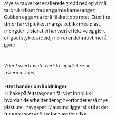
Mye av tauverket er allerede grodd ned og vi må
ta ibruk trikset fra den gamle barnesangen
Gubben og gamla for å få dratt opp rotet. Etter fire
timer har vi plukket mange kubikk med plast,
mengden tilsier at vi har vært effektive og gjort
en godt stykke arbeid, men er er definitivt mer å
gjøre.
Vi fant svært mye tauverk fra oppdretts- og
fiskerinæringa
-Det hander om holdninger
Tilbake på feltstasjonen får vi et innblikk i
hvordan de arbeider der og hvorfor det er så mye
plast ute i havgapet. Mausund ligger slik til at det
fungerer som et filter for plast for ulike