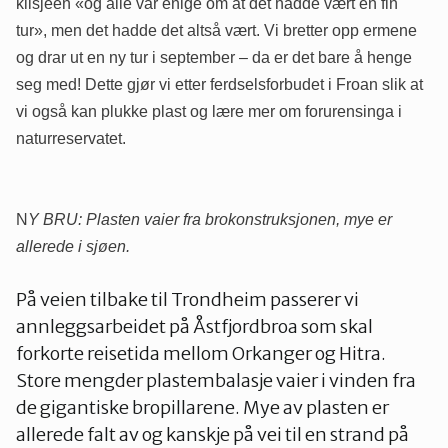
klisjeen «og alle var enige om at det hadde vært en fin
tur», men det hadde det altså vært. Vi bretter opp ermene
og drar ut en ny tur i september – da er det bare å henge
seg med! Dette gjør vi etter ferdselsforbudet i Froan slik at
vi også kan plukke plast og lære mer om forurensinga i
naturreservatet.
N
Y BRU: Plasten vaier fra brokonstruksjonen, mye er
allerede i sjøen.
På veien tilbake til Trondheim passerer vi
annleggsarbeidet på Åstfjordbroa som skal
forkorte reisetida mellom Orkanger og Hitra.
Store mengder plastembalasje vaier i vinden fra
de gigantiske bropillarene. Mye av plasten er
allerede falt av og kanskje på vei til en strand på