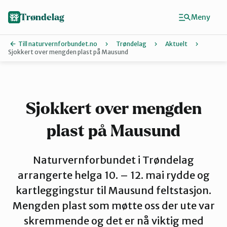
Hopp
til
Trøndelag
Meny
hovedinnhold
Till naturvernforbundet.no
Trøndelag
Aktuelt
Sjokkert over mengden plast på Mausund
Finn ditt lokallag
Hitra og Frø
Sjokkert over mengden
plast på Mausund
Inderøy
Naturvernforbundet i Trøndelag
Levanger
arrangerte helga 10. – 12. mai rydde og
kartleggingstur til Mausund feltstasjon.
Mengden plast som møtte oss der ute var
Melhus
skremmende og det er nå viktig med