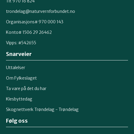
Tlf. 970 16 824
trondelag@naturvernforbundet.no
Organisasjons# 970 000 143
Konto# 1506 29 26462
Vipps: #542655
Snarveier
Uttalelser
Om Fylkeslaget
Ta vare på det du har
Klesbyttedag
Skognettverk Trøndelag - Trøndelag
Følg oss