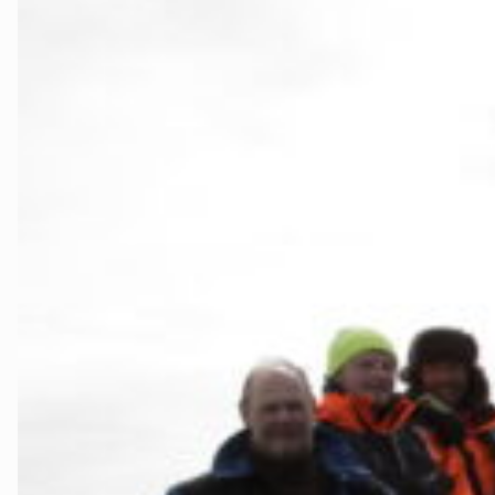
Stjørdal og 
Trøndelag
Trondheim
Verdal