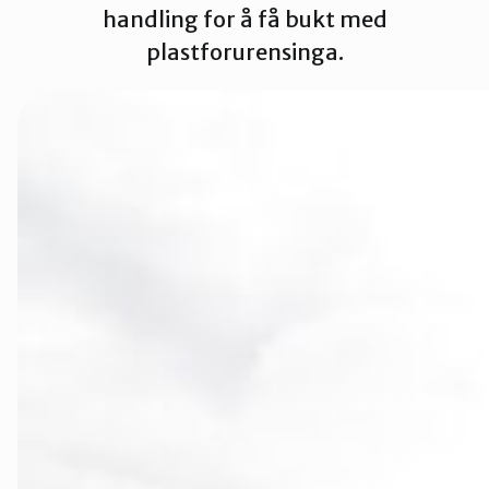
handling for å få bukt med
Namdalen
plastforurensinga.
Orklaregion
Røros og Hol
Selbu og Tyd
Skaun
Steinkjer