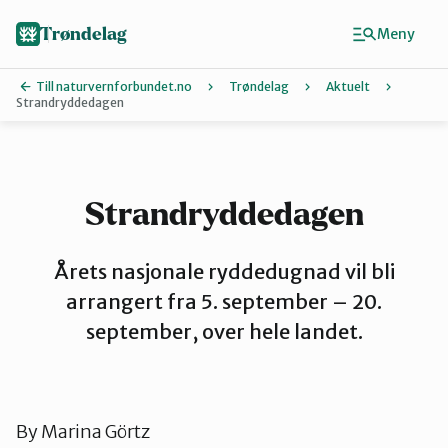
Hopp
til
Trøndelag
Meny
hovedinnhold
Till naturvernforbundet.no
Trøndelag
Aktuelt
Strandryddedagen
Finn ditt lokallag
Hitra og Frøya
Strandryddedagen
Inderøy
Årets nasjonale ryddedugnad vil bli
arrangert fra 5. september – 20.
september, over hele landet.
Levanger
Melhus
By
Marina Görtz