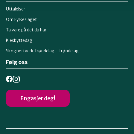
Uttalelser
Om Fylkeslaget
Ta vare på det du har
Klesbyttedag
Skognettverk Trøndelag - Trøndelag
Følg oss
Engasjer deg!