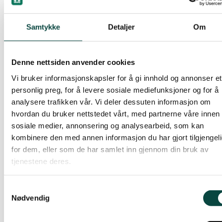
eller sendt en e-post til prosjektleder, Marina, på
Stjørdal og Meråker
mag@naturvernforbundet.no
Samtykke
Detaljer
Om
Koronainfo:
Trøndelag
Denne nettsiden anvender cookies
Naturvernforbundet følger smittevernreglene.
Du skal ikke delta på et arrangement dersom du:
Trondheim
Vi bruker informasjonskapsler for å gi innhold og annonser et
a. Har vært eksponert for eller vært i nærheten av
personlig preg, for å levere sosiale mediefunksjoner og for å
analysere trafikken vår. Vi deler dessuten informasjon om
noen som har fått viruset påvist siste to uker
Verdal
hvordan du bruker nettstedet vårt, med partnerne våre innen
b. Har feber
sosiale medier, annonsering og analysearbeid, som kan
c. Har sykdomssymptomer som hoste, vondt i
kombinere den med annen informasjon du har gjort tilgjengel
halsen eller andre influensasymptomer
for dem, eller som de har samlet inn gjennom din bruk av
d. Er i karantene eller isolasjon
tjenestene deres.
Deltakere som ikke er fra samme hushold må
holde minimum en meter avstand til hverandre.
Samtykkevalg
Enhver fysisk kontakt mellom deltagere må
Nødvendig
unngås, slik som for eksempel håndhilsning og