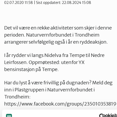
02.07.2020 11:58
| Sist oppdatert: 22.08.2024 15:08
Namdalen
Orklaregionen
Det vil være en rekke aktiviteter som skjer i denne
perioden. Naturvernforbundet i Trondheim
arrangerer selvfølgelig også i år en ryddeaksjon.
Røros og Holtålen
I år rydder vi langs Nidelva fra Tempe til Nedre
Leirfossen. Oppmøtested: utenfor YX
Selbu og Tydal
bensinstasjon på Tempe.
Har du lyst å være frivillig på dugnaden? Meld deg
Skaun
inn i Plastgruppen i Naturvernforbundet i
Trondheim:
Steinkjer
https://www.facebook.com/groups/23501035381