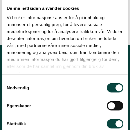
fellesarealene våre. Risikoen for naturen må
Denne nettsiden anvender cookies
Namdalen
fellesskapet ta.
Vi bruker informasjonskapsler for å gi innhold og
14.04.2023
Nyheter
Oppdrett og fiskeri
annonser et personlig preg, for å levere sosiale
Orklaregionen
mediefunksjoner og for å analysere trafikken vår. Vi deler
dessuten informasjon om hvordan du bruker nettstedet
vårt, med partnerne våre innen sosiale medier,
Røros og Holtålen
annonsering og analysearbeid, som kan kombinere den
med annen informasjon du har gjort tilgjengelig for dem,
Kontakt fylkeslaget
eller som de har samlet inn gjennom din bruk av
Selbu og Tydal
tjenestene deres.
Leder Jørgen Sørlie
Samtykkevalg
Tlf. 970 16 824
Nødvendig
Skaun
trondelag@naturvernforbundet.no
Organisasjons# 970 000 143
Egenskaper
Konto# 1506 29 26462
Steinkjer
Vipps: #542655
Statistikk