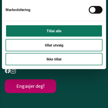
Snarveier
Stjørdal og Meråker
Markedsføring
Uttalelser
Trøndelag
Om Fylkeslaget
Tillat alle
Ta vare på det du har
Trondheim
Klesbyttedag
tillat utvalg
Skognettverk Trøndelag - Trøndelag
Verdal
Følg oss
Ikke tillat
Engasjer deg!