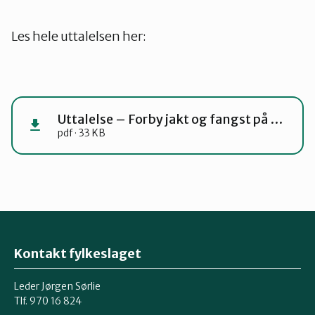
Les hele uttalelsen her:
Uttalelse – Forby jakt og fangst på arter med normal maksimalvekt på opptil 500 gram
pdf · 33 KB
Kontakt fylkeslaget
Leder Jørgen Sørlie
Tlf. 970 16 824