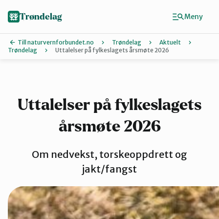
Hopp
til
Trøndelag
Meny
hovedinnhold
Till naturvernforbundet.no
Trøndelag
Aktuelt
Trøndelag
Uttalelser på fylkeslagets årsmøte 2026
Finn ditt lokallag
Hitra og Frøya
Uttalelser på fylkeslagets
årsmøte 2026
Inderøy
Om nedvekst, torskeoppdrett og
Levanger
jakt/fangst
Melhus