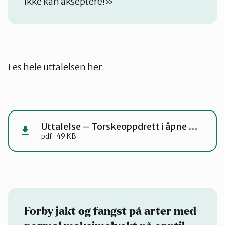
ikke kan akseptere!»
Les hele uttalelsen her:
Uttalelse – Torskeoppdrett i åpne merder – en uakseptabel risiko for trønderske kommuner
pdf · 49 KB
Forby jakt og fangst på arter med