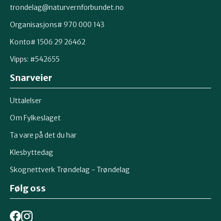
trondelag@naturvernforbundet.no
Organisasjons# 970 000 143
Konto# 1506 29 26462
Vipps: #542655
Snarveier
Uttalelser
Om Fylkeslaget
Ta vare på det du har
Klesbyttedag
Skognettverk Trøndelag - Trøndelag
Følg oss