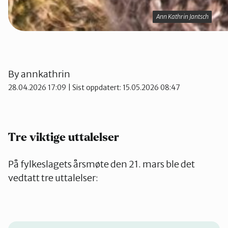
Ann Kathrin Jantsch
Ann Kathrin Jantsch
By
annkathrin
28.04.2026 17:09
| Sist oppdatert: 15.05.2026 08:47
Tre viktige uttalelser
På fylkeslagets årsmøte den 21. mars ble det
vedtatt tre uttalelser: