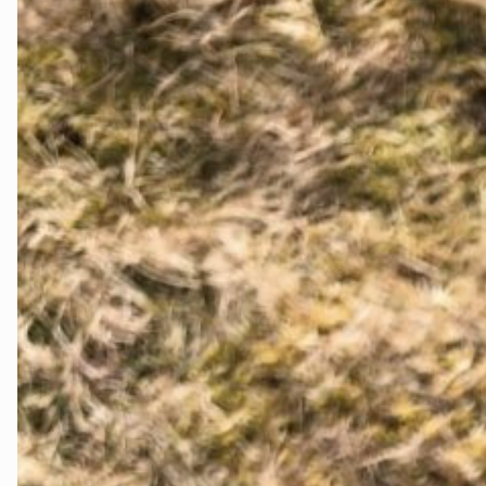
Namdalen
Orklaregionen
Røros og Holtålen
Selbu og Tydal
Skaun
Steinkjer