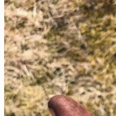
Stjørdal og Meråker
Trøndelag
Trondheim
Verdal