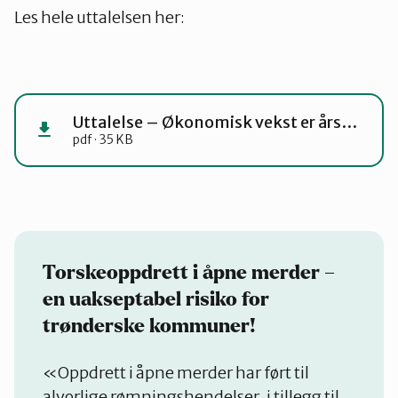
Les hele uttalelsen her:
Uttalelse – Økonomisk vekst er årsaken til både natur- og klimakrisa
pdf · 35 KB
Torskeoppdrett i åpne merder –
en uakseptabel risiko for
trønderske kommuner!
«Oppdrett i åpne merder har ført til
alvorlige rømningshendelser, i tillegg til