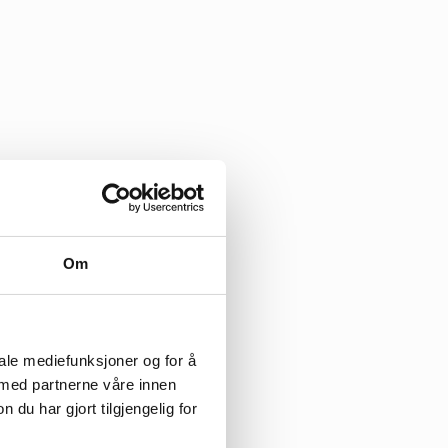
 bål og grilling,
 mye debatt om
Om
n ønsker vi å
iale mediefunksjoner og for å
øre ugle eller
 med partnerne våre innen
u har gjort tilgjengelig for