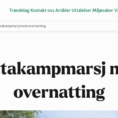
Trøndelag
Kontakt oss
Artikler
Uttalelser
Miljøsaker
V
takampmarsj med overnatting
Inderøy
Namdalen
ttakampmarsj 
Selbu og Tydal
overnatting
Stjørdal og Meråker