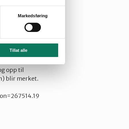
man ta med selv
Markedsføring
5.00. Den som
g gjøre det.
Tillat alle
e naturen rundt
g opp til
) blir merket.
lon=267514.19