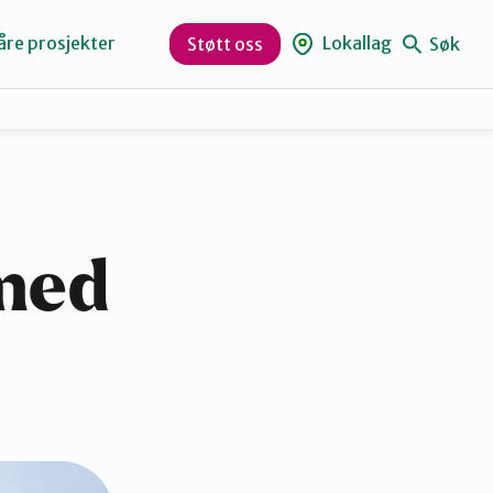
åre prosjekter
Lokallag
Søk
Støtt oss
Levanger
Orklaregionen
med
Skaun
Trøndelag