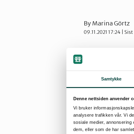
By
Marina Görtz
09.11.2021 17:24
| Sis
Vi inviterer til e
og overnatting p
Samtykke
planen om å bygg
vise hvorfor denn
Denne nettsiden anvender c
Vi bruker informasjonskapsler
Det blir sosialt s
analysere trafikken vår. Vi 
andre nattaktive 
sosiale medier, annonsering 
dem, eller som de har samlet