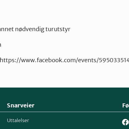
nnet nødvendig turutstyr
n
 https://www.facebook.com/events/5950335
Snarveier
Fø
Uttalelser