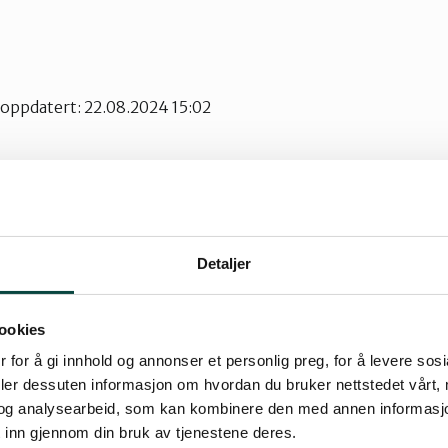
t oppdatert: 22.08.2024 15:02
n hyggelig tur til Våttakammen med etterfølgende
å Skardhaugen for de som ønsker. Det har vært
Detaljer
e en gondol opp til Våttakammen. Denne kvelde
e fine plassen bør forbli urørt.
ookies
 for å gi innhold og annonser et personlig preg, for å levere sos
amvær rundt bålet, og kanskje får vi se og/eller h
deler dessuten informasjon om hvordan du bruker nettstedet vårt,
dyr.
og analysearbeid, som kan kombinere den med annen informasjon d
 inn gjennom din bruk av tjenestene deres.