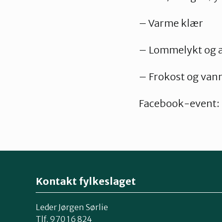
– Varme klær
– Lommelykt og a
– Frokost og van
Facebook-event:
Kontakt fylkeslaget
Leder Jørgen Sørlie
Tlf. 970 16 824