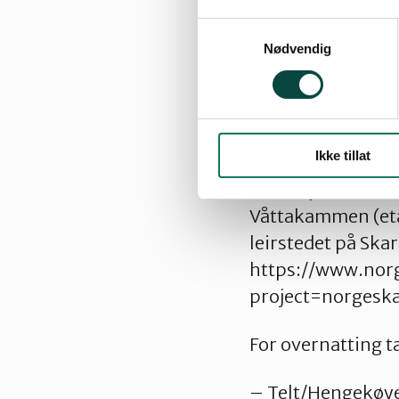
Mat og ved til gr
Samtykkevalg
(og frokost, hvis
Nødvendig
Oppmøte på parke
ikke skal overnat
Ikke tillat
Kl. 19 spør vi oss
Våttakammen (etab
leirstedet på Sk
https://www.nor
project=norges
For overnatting t
– Telt/Hengekøy