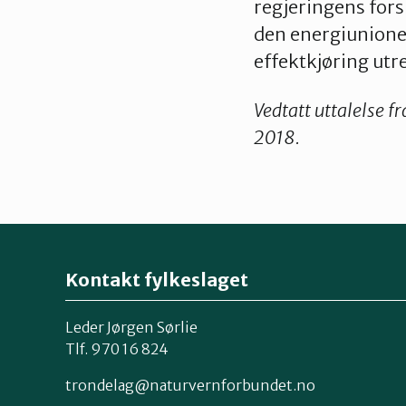
regjeringens fors
den energiunionen
effektkjøring utr
Vedtatt uttalelse f
2018.
Kontakt fylkeslaget
Leder Jørgen Sørlie
Tlf. 970 16 824
trondelag@naturvernforbundet.no