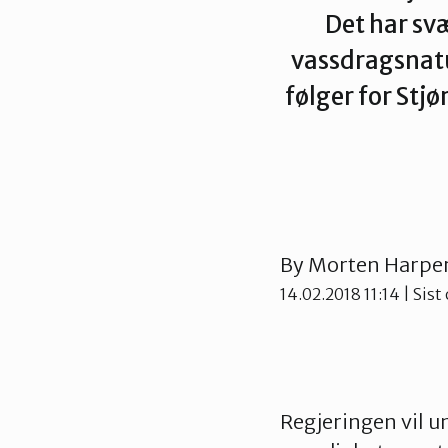
Trondheim
Det har sv
vassdragsnatu
følger for Stjø
By
Morten Harpe
14.02.2018 11:14
| Sist
Regjeringen vil 