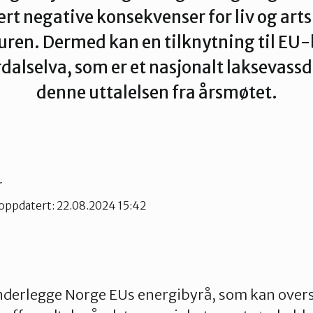
Verdal
ært negative konsekvenser for liv og art
ren. Dermed kan en tilknytning til EU-
rdalselva, som er et nasjonalt laksevassd
denne uttalelsen fra årsmøtet.
r
 oppdatert: 22.08.2024 15:42
underlegge Norge EUs energibyrå, som kan overs