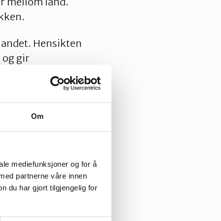
r mellom land.
ikken.
landet. Hensikten
 og gir
 skal gå på høygir
dstille. EU vil at
blir ladet opp om
Om
g time mot time.
den. Det har svært
iale mediefunksjoner og for å
ren. Dermed kan
 med partnerne våre innen
onalt
u har gjort tilgjengelig for