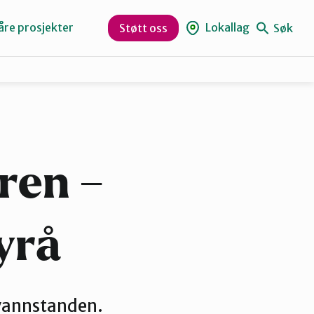
åre prosjekter
Lokallag
Søk
Støtt oss
Levanger
Orklaregionen
ren –
Skaun
yrå
Trøndelag
 vannstanden.