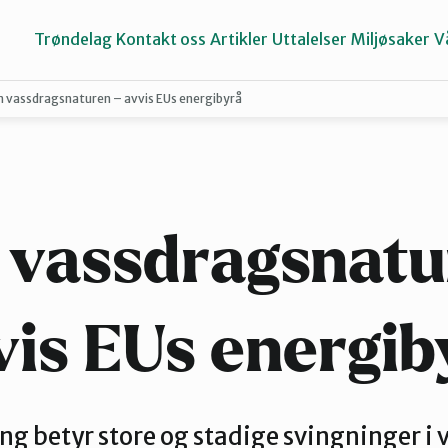
Trøndelag
Kontakt oss
Artikler
Uttalelser
Miljøsaker
V
n vassdragsnaturen – avvis EUs energibyrå
Inderøy
Namdalen
 vassdragsnatu
Selbu og Tydal
vis EUs energib
Stjørdal og Meråker
ing betyr store og stadige svingninger i