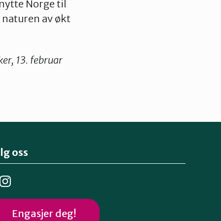
nytte Norge til
 naturen av økt
er, 13. februar
lg oss
Engasjer deg!