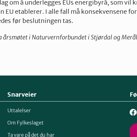
lag om å underlegges EUs energibyrå, som vil k
 EU etablerer. I alle fall må konsekvensene for
edes før beslutningen tas.
ra årsmøtet i Naturvernforbundet i Stjørdal og Meråk
Snarveier
Fø
Uttalelser
Om Fylkeslaget
Ta vare på det du har