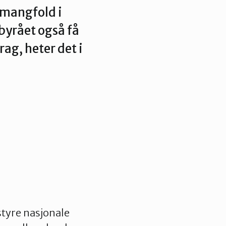
smangfold i
byrået også få
rag, heter det i
tyre nasjonale