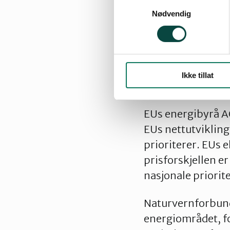
Samtykkevalg
Lang kabeltranspo
Nødvendig
europeiske klimaga
utlandet, viser S
klimagassutslippe
ut fossil energi i
Ikke tillat
tjenester.
EUs energibyrå A
EUs nettutvikling
prioriterer. EUs
prisforskjellen e
nasjonale priorit
Naturvernforbund
energiområdet, fo