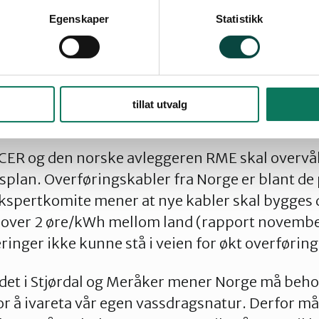
rt medfører betydelig strømtap på veien. Det 
Egenskaper
Statistikk
ssutslippene vil bli redusert på grunn av flere 
tatnetts egen utredning. Derimot er det sannsynl
ne blir redusert dersom den fornybare kraften 
 Norge, eller gjennom økt eksport av energiinten
tillat utvalg
CER og den norske avleggeren RME skal overvåk
splan. Overføringskabler fra Norge er blant de
 ekspertkomite mener at nye kabler skal bygges
r over 2 øre/kWh mellom land (rapport novembe
eringer ikke kunne stå i veien for økt overførin
et i Stjørdal og Meråker mener Norge må beho
r å ivareta vår egen vassdragsnatur. Derfor må