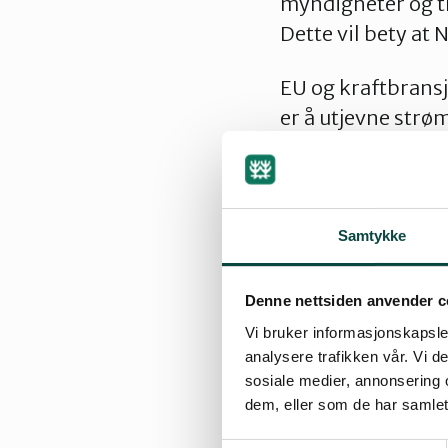
myndigheter og t
Dette vil bety at
EU og kraftbransj
er å utjevne strø
kraftselskapene m
for å levere mest 
strømmen skal fly
natta med strøm f
Samtykke
Da må kraftverken
Denne nettsiden anvender c
Slik effektkjørin
Vi bruker informasjonskapsler
negative konsekv
analysere trafikken vår. Vi 
en slik tilknytnin
sosiale medier, annonsering 
dem, eller som de har samlet
laksevassdrag.