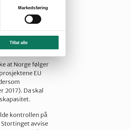
er usikkert om de
Markedsføring
kabler til
ig at
brukes til å fase
sive varer og
Tillat alle
e at Norge følger
 prosjektene EU
 dersom
r 2017). Da skal
gskapasitet.
lde kontrollen på
 Stortinget avvise