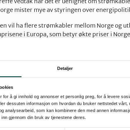
reffe vedtak når det er uenighet om strømkable
 Norge mister mye av styringen over energipolit
en vil ha flere strømkabler mellom Norge og ut
mprisene i Europa, som betyr økte priser i Norge
er fortjeneste. EU vil at norsk kraftproduksjon
mulig strøm til Europa på dagtid og når det er vin
te mellom land slik at «det norske batteriet» 
ra europeisk kull- og atomkraft.
Detaljer
e våre gå av og på i raske skift, natt mot dag o
ookies
g betyr store og stadige svingninger i vannstan
 for å gi innhold og annonser et personlig preg, for å levere sos
enser for liv og artsmangfold i vassdragsnatu
deler dessuten informasjon om hvordan du bruker nettstedet vårt,
g også få følger for Stjørdalselva, som er et nasj
og analysearbeid, som kan kombinere den med annen informasjon d
 inn gjennom din bruk av tjenestene deres.