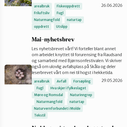
26.06.2026
arealbruk
Fiskeoppdrett
Ørsta og Volda
Friluftsliv
Fugl
Naturmangfold
naturtap
oppdrett
Utslipp
Rauma
Mai-nyhetsbrev
Les nyhetsbrevet vårt! Vi forteller blant annet
Tingvoll
om arbeidet knyttet til forurensing fra Raudsand
og samarbeid med Bjørnsonfestivalen. Vi skriver
også om ulovlig avfallsplass på Skåla og deler
leserbrevet vårt om nei til hogst i hekketida.
29.05.2026
arealbruk
Avfall
Forsøpling
Fugl
Hva skjer i fylkeslaget
Møre og Romsdal
Naturinngrep
Naturmangfold
naturtap
Naturvernforbundet i Molde
Tekstil