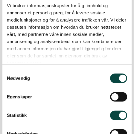
Vi bruker informasjonskapsler for å gi innhold og
oppdrett
annonser et personlig preg, for å levere sosiale
Lyst til å bygge fuglekasser?
mediefunksjoner og for å analysere trafikken vår. Vi deler
dessuten informasjon om hvordan du bruker nettstedet
Bli med på foredrag med forfatter, fotograf og
vårt, med partnerne våre innen sosiale medier,
fugleentusiast Øyvind Leren!
annonsering og analysearbeid, som kan kombinere den
03.01.2026
Fugl
Naturmangfold
med annen informasjon du har gjort tilgjengelig for dem,
naturtap
eller som de har samlet inn gjennom din bruk av
Naturvernforbundet i Molde
tjenestene deres.
Stabeldammen – verdt en tur
Samtykkevalg
Nødvendig
Bli med Naturvernforbundet på tur
26.08.2024
arealbruk
Fugl
Egenskaper
Naturinngrep
Naturmangfold
Bortimot 70 fugleentusiaster
Statistikk
dukket opp – i alle aldre
Det ble folksomt rundt Lerstadvatnet tirsdag
Markedsføring