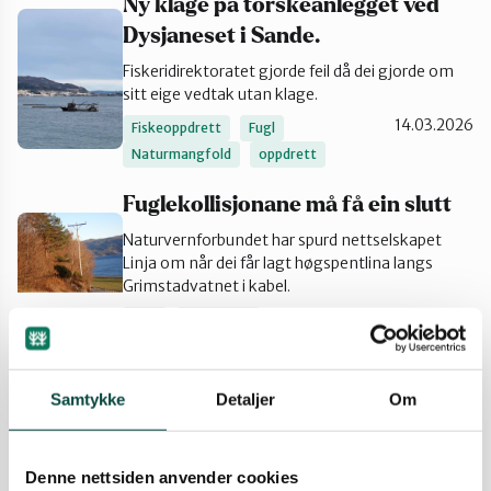
Ny klage på torskeanlegget ved
Dysjaneset i Sande.
Fiskeridirektoratet gjorde feil då dei gjorde om
sitt eige vedtak utan klage.
14.03.2026
Fiskeoppdrett
Fugl
Naturmangfold
oppdrett
Fuglekollisjonane må få ein slutt
Naturvernforbundet har spurd nettselskapet
Linja om når dei får lagt høgspentlina langs
Grimstadvatnet i kabel.
19.02.2026
Fugl
Kraftlinjer
Dysjaneset i Sande kommune
Samtykke
Detaljer
Om
Der var det nokre frå før - ikkje plass til
torskeoppdrett.
D
Så ombestemte Fiskeridirektoratet seg.
Denne nettsiden anvender cookies
27.01.2026
Fiskeoppdrett
Fugl