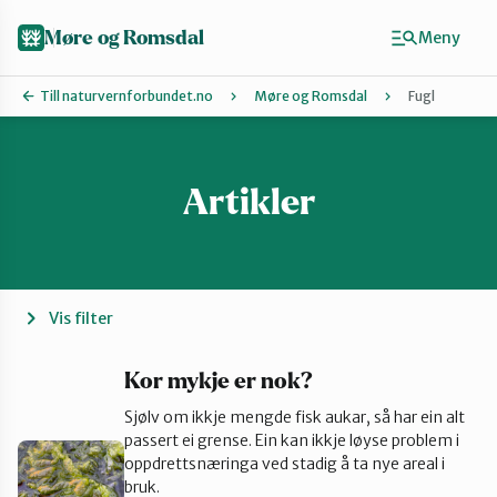
Hopp
til
Møre og Romsdal
Meny
hovedinnhold
Till naturvernforbundet.no
Møre og Romsdal
Fugl
Artikler
Finn ditt lokallag
Ålesund og omegn
Aure
Vis filter
Kristiansund og Averøy
Kor mykje er nok?
Sjølv om ikkje mengde fisk aukar, så har ein alt
passert ei grense. Ein kan ikkje løyse problem i
Molde
oppdrettsnæringa ved stadig å ta nye areal i
bruk.