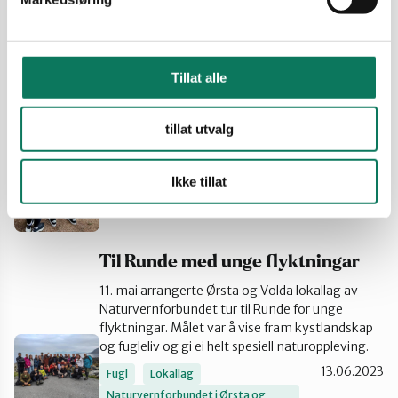
kveld da Naturvernforbundet inviterte til
fuglevandring
22.05.2024
Fugl
Tillat alle
Fuglevandring rundt
tillat utvalg
Lerstadvatnet
Ikke tillat
10.05.2024
Fugl
Til Runde med unge flyktningar
11. mai arrangerte Ørsta og Volda lokallag av
Naturvernforbundet tur til Runde for unge
flyktningar. Målet var å vise fram kystlandskap
og fugleliv og gi ei helt spesiell naturoppleving.
13.06.2023
Fugl
Lokallag
Naturvernforbundet i Ørsta og