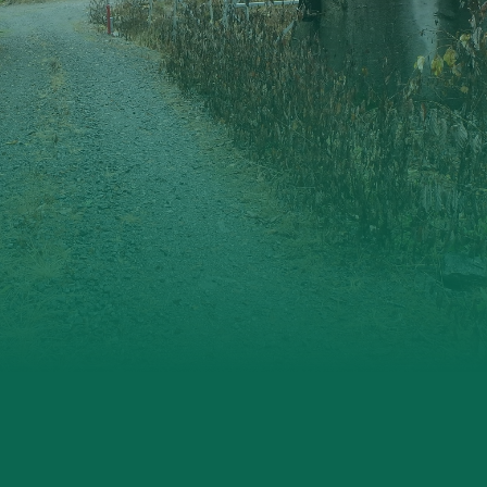
Ørsta og Volda
Rauma
Tingvoll