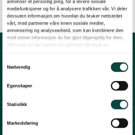
annonser et personlig preg, for å levere sosiale
18.02.2023
Samferdsel
mediefunksjoner og for å analysere trafikken vår. Vi deler
Ørsta og Volda
dessuten informasjon om hvordan du bruker nettstedet
vårt, med partnerne våre innen sosiale medier,
annonsering og analysearbeid, som kan kombinere den
Rauma
med annen informasjon du har gjort tilgjengelig for dem,
eller som de har samlet inn gjennom din bruk av
Kontakt fylkeslaget
tjenestene deres.
Tingvoll
Samtykkevalg
Fylkessekretær, Øystein Folden
Nødvendig
Telefon: 91812542
Egenskaper
Epost: moreogromsdal@naturvernforbundet.no
Organisasjonsnummer 871367132
Statistikk
Kontonummer 12546262829
Snarveier
Markedsføring
Samferdsel