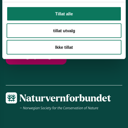
Naturmangfold
Tillat alle
Avfall og forbruk
Miljøgifter
tillat utvalg
Ikke tillat
Engasjer deg!