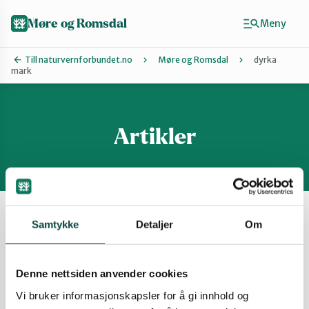
Hopp
til
Møre og Romsdal
Meny
hovedinnhold
Till naturvernforbundet.no
Møre og Romsdal
dyrka
mark
Finn ditt lokallag
Ålesund og omegn
Artikler
Aure
Vis filter
Samtykke
Detaljer
Om
Kristiansund og Averøy
Ny veg mellom Astad og
Fursetfjellet?
Denne nettsiden anvender cookies
Molde
Det går jo alt veg på den strekninga. Kva er
Vi bruker informasjonskapsler for å gi innhold og
behovet?