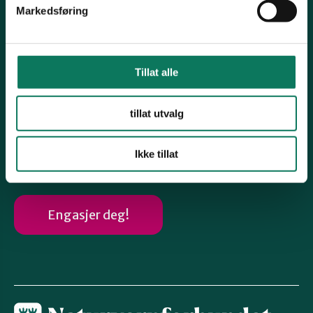
Markedsføring
Kontonummer 12546262829
Snarveier
Samferdsel
Tillat alle
Naturmangfold
tillat utvalg
Avfall og forbruk
Miljøgifter
Ikke tillat
Engasjer deg!