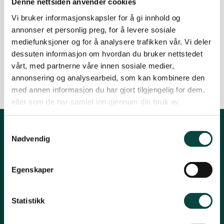
Denne nettsiden anvender cookies
Naturmangfold
Ørsta og Volda
Vi bruker informasjonskapsler for å gi innhold og
Villblomstenes dag
annonser et personlig preg, for å levere sosiale
Søndag 16. juni er det Villblomstenes dag, med
mediefunksjoner og for å analysere trafikken vår. Vi deler
Rauma
utgangspunkt ved Tingvoll museum kl. 13.00
dessuten informasjon om hvordan du bruker nettstedet
06.06.2024
vårt, med partnerne våre innen sosiale medier,
Naturmangfold
Vandring
annonsering og analysearbeid, som kan kombinere den
Tingvoll
med annen informasjon du har gjort tilgjengelig for dem,
eller som de har samlet inn gjennom din bruk av
tjenestene deres.
Samtykkevalg
Kontakt fylkeslaget
Nødvendig
Fylkessekretær, Øystein Folden
Egenskaper
Telefon: 91812542
Epost: moreogromsdal@naturvernforbundet.no
Statistikk
Organisasjonsnummer 871367132