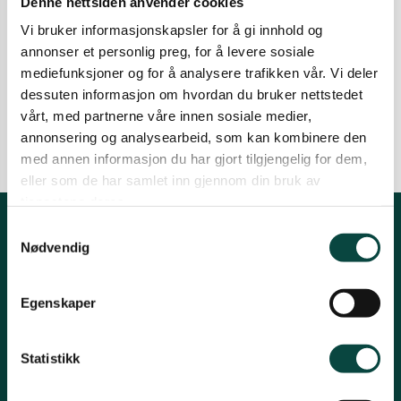
Denne nettsiden anvender cookies
Nok ei torskeklage
Ørsta og Volda
Vi bruker informasjonskapsler for å gi innhold og
annonser et personlig preg, for å levere sosiale
Fylkeskommunen har gjeve løyve til meir
torskeoppdrett i Voldsfjorden.
mediefunksjoner og for å analysere trafikken vår. Vi deler
Naturvernforbundet har sendt ei ny klage.
Rauma
dessuten informasjon om hvordan du bruker nettstedet
24.10.2023
vårt, med partnerne våre innen sosiale medier,
Fiskeoppdrett
annonsering og analysearbeid, som kan kombinere den
Tingvoll
med annen informasjon du har gjort tilgjengelig for dem,
eller som de har samlet inn gjennom din bruk av
tjenestene deres.
Samtykkevalg
Kontakt fylkeslaget
Nødvendig
Fylkessekretær, Øystein Folden
Egenskaper
Telefon: 91812542
Epost: moreogromsdal@naturvernforbundet.no
Statistikk
Organisasjonsnummer 871367132