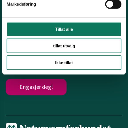
Kontonummer 12546262829
Markedsføring
Snarveier
Samferdsel
Tillat alle
Naturmangfold
tillat utvalg
Avfall og forbruk
Miljøgifter
Ikke tillat
Engasjer deg!