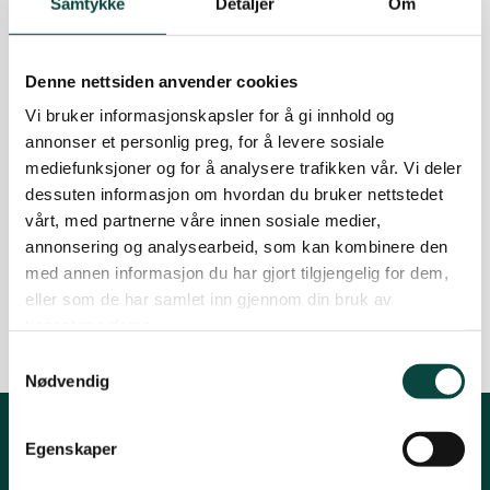
Samtykke
Detaljer
Om
bruk.
Ørsta og Volda
26.06.2026
arealbruk
Fiskeoppdrett
Friluftsliv
Fugl
Denne nettsiden anvender cookies
Naturmangfold
naturtap
Rauma
Vi bruker informasjonskapsler for å gi innhold og
oppdrett
Utslipp
annonser et personlig preg, for å levere sosiale
mediefunksjoner og for å analysere trafikken vår. Vi deler
Naturvernforbundet ber om at
Tingvoll
dessuten informasjon om hvordan du bruker nettstedet
Tingvoll kommune avslår ein
vårt, med partnerne våre innen sosiale medier,
N
søknad om oppdrett på Håberget
annonsering og analysearbeid, som kan kombinere den
Fråsegn til Tingvoll kommune.
med annen informasjon du har gjort tilgjengelig for dem,
13.03.2010
eller som de har samlet inn gjennom din bruk av
oppdrett
tjenestene deres.
Samtykkevalg
Nødvendig
Egenskaper
Kontakt fylkeslaget