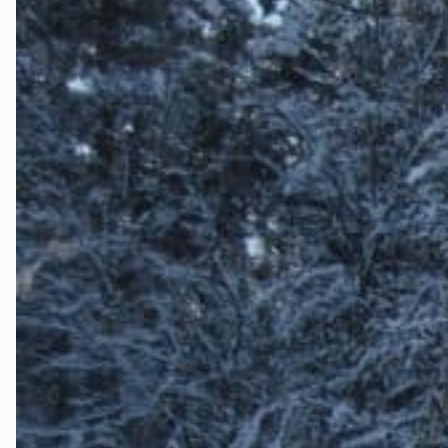
Ørsta og Vol
Rauma
Tingvoll