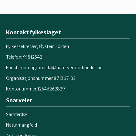
Kontakt fylkeslaget
Fylkessekretær, Øystein Folden
Telefon: 91812542
Epost: moreogromsdal@naturvernforbundet.no
Organisasjonsnummer 871367132
Kontonummer 12546262829
Snarveier
Samferdsel
Naturmangfold
Avfall og forbruk