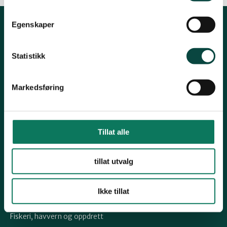
Egenskaper
Kontakt fylkeslaget
Statistikk
Fylkesleder, Frode Solbakken
Telefon: 908 34535
Markedsføring
Epost:
styret-nordland@naturvernforbundet.no
Organisasjons# 994 882 023
Tillat alle
Konto# 45008214321
Snarveier
tillat utvalg
Samferdsel
Ikke tillat
Vindkraft
Fiskeri, havvern og oppdrett