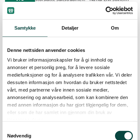
hørt på oss og satt en stopper for utbygging i
Sør-Helgeland
strandsonen, sier Erling Solvang, leder i
Naturvernforbundet Nordland.
01.12.2008
Samtykke
Detaljer
Om
Nyheter
Verneområder
Vesterålen
Regjeringa må hindre nedbygging
Denne nettsiden anvender cookies
av strandsonen i Saltstraumen!
Ytre-Helgeland
Vi bruker informasjonskapsler for å gi innhold og
Naturvernforbundet støtter kravet om at lokale
annonser et personlig preg, for å levere sosiale
og sentrale myndigheter setter en stopper for
mediefunksjoner og for å analysere trafikken vår. Vi deler
planene om å bygge hyttebyer i strandsonen
R
ved Saltstraumen. - Vi krever at staten bidrar
dessuten informasjon om hvordan du bruker nettstedet
med oppkjøp av aktuelle arealer og at Bodø
vårt, med partnerne våre innen sosiale medier,
kommune endrer sitt planverk for å hindre
annonsering og analysearbeid, som kan kombinere den
nedbygging av strandsonen, sier Erling Solvang,
med annen informasjon du har gjort tilgjengelig for dem,
leder i Naturvernforbundet i Nordland.
eller som de har samlet inn gjennom din bruk av
02.11.2007
Nyheter
Verneområder
tjenestene deres.
Samtykkevalg
Nødvendig