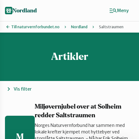
Hopp
til
Nordland
Meny
hovedinnhold
Till naturvernforbundet.no
Nordland
Saltstraumen
Artikler
Finn ditt lokallag
Lofoten
Narvik
Vis filter
Rana
Miljøvernjubel over at Solheim
redder Saltstraumen
Norges Naturvernforbund har sammen med
Salten
lokale krefter kjempet mot hyttebyer ved
M
storslåtte Saltstraumen. - Nå har Erik Solheim