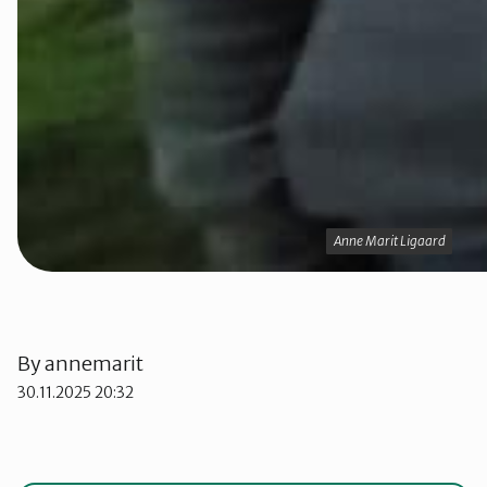
Anne Marit Ligaard
Anne Marit Ligaard
By
annemarit
30.11.2025 20:32