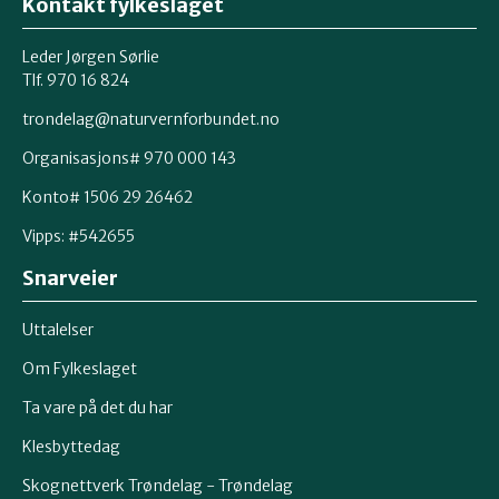
Kontakt fylkeslaget
Leder Jørgen Sørlie
Tlf. 970 16 824
trondelag@naturvernforbundet.no
Organisasjons# 970 000 143
Konto# 1506 29 26462
Vipps: #542655
Snarveier
Uttalelser
Om Fylkeslaget
Ta vare på det du har
Klesbyttedag
Skognettverk Trøndelag - Trøndelag