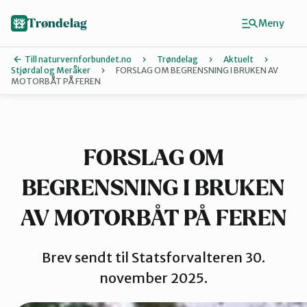
Hopp
til
Trøndelag
Meny
hovedinnhold
Till naturvernforbundet.no
Trøndelag
Aktuelt
Stjørdal og Meråker
FORSLAG OM BEGRENSNING I BRUKEN AV
MOTORBÅT PÅ FEREN
Finn ditt lokallag
Hitra og Frø
FORSLAG OM
Inderøy
BEGRENSNING I BRUKEN
AV MOTORBÅT PÅ FEREN
Levanger
Brev sendt til Statsforvalteren 30.
november 2025.
Melhus