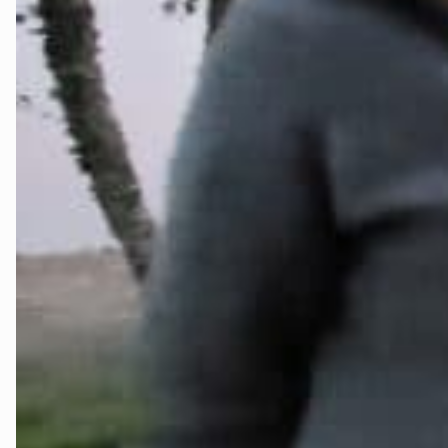
Stjørdal og 
Trøndelag
Trondheim
Verdal