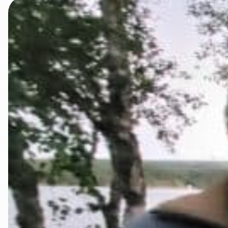
Namdalen
Orklaregion
Røros og Hol
Selbu og Tyd
Skaun
Steinkjer