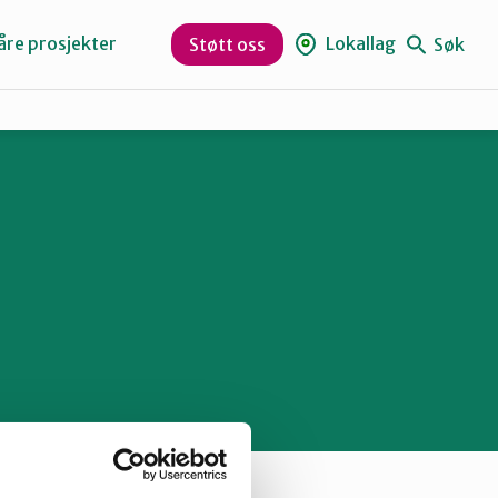
åre prosjekter
Lokallag
Søk
Støtt oss
Levanger
Orklaregionen
Skaun
Trøndelag