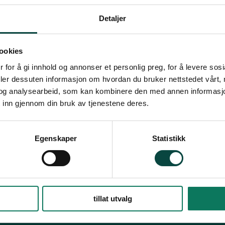
Verdal
1 resultat
Detaljer
Høstens aktivitete
Møter, arrangementer og 
ookies
alt er tidfestet, men vi s
 for å gi innhold og annonser et personlig preg, for å levere sos
08.09.2023
Nyheter
deler dessuten informasjon om hvordan du bruker nettstedet vårt,
og analysearbeid, som kan kombinere den med annen informasjon d
 inn gjennom din bruk av tjenestene deres.
Egenskaper
Statistikk
tillat utvalg