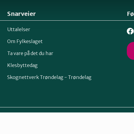
Snarveier
Fø
Uttalelser
Om Fylkeslaget
Ta vare på det du har
Klesbyttedag
Skognettverk Trøndelag - Trøndelag