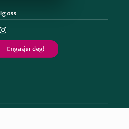
lg oss
Engasjer deg!