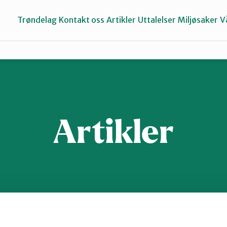
Trøndelag
Kontakt oss
Artikler
Uttalelser
Miljøsaker
V
Inderøy
Namdalen
Artikler
Selbu og Tydal
Stjørdal og Meråker