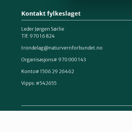
Kontakt fylkeslaget
Leder Jørgen Sørlie
Tlf. 970 16 824
trondelag@naturvernforbundet.no
Organisasjons# 970 000 143
Konto# 1506 29 26462
Vipps: #542655