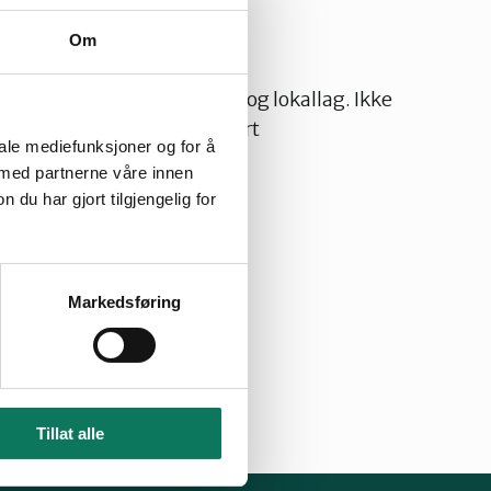
Om
r
medlemstilbud i fylkeslag og lokallag. Ikke
kal holde oversikten oppdatert
iale mediefunksjoner og for å
 med partnerne våre innen
u har gjort tilgjengelig for
Markedsføring
Tillat alle