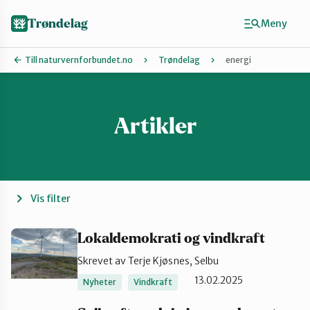
Hopp
til
Trøndelag
Meny
hovedinnhold
Till naturvernforbundet.no
Trøndelag
energi
Artikler
Finn ditt lokallag
Hitra og Frøya
Inderøy
Vis filter
Levanger
Lokaldemokrati og vindkraft
Skrevet av Terje Kjøsnes, Selbu
13.02.2025
Melhus
Nyheter
Vindkraft