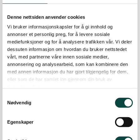
Stjørdal og Meråker
Solkraft
Denne nettsiden anvender cookies
Mot vindkraftanlegg i Selbu
Trøndelag
Vi bruker informasjonskapsler for å gi innhold og
Åpent møte
annonser et personlig preg, for å levere sosiale
25.10.2024
Klima og energi
Nyheter
mediefunksjoner og for å analysere trafikken vår. Vi deler
Vindkraft
Trondheim
dessuten informasjon om hvordan du bruker nettstedet
vårt, med partnerne våre innen sosiale medier,
Sammen for framtida!
annonsering og analysearbeid, som kan kombinere den
"Brua til framtida i Trøndelag"
Verdal
med annen informasjon du har gjort tilgjengelig for dem,
Miljøorganisasjonene, fagbevegelsen og Den
eller som de har samlet inn gjennom din bruk av
norske kirke går sammen for en grønn og
tjenestene deres.
rettferdig omstilling av samfunnet.
Samtykkevalg
17.10.2024
Forbruk
Klima og energi
Nødvendig
Nyheter
Stopp offensiven for nedbygging
Egenskaper
av natur