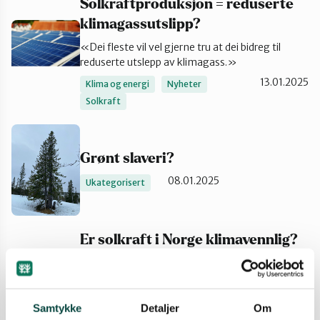
Solkraftproduksjon = reduserte
Namdalen
klimagassutslipp?
«Dei fleste vil vel gjerne tru at dei bidreg til
reduserte utslepp av klimagass.»
Orklaregionen
13.01.2025
Klima og energi
Nyheter
Solkraft
Røros og Holtålen
Grønt slaveri?
Selbu og Tydal
08.01.2025
Ukategorisert
Skaun
Er solkraft i Norge klimavennlig?
Solceller er regnet som en veldig klimavennlig
Steinkjer
energikilde, men kan det være at denne
klimavennligheten er en myte i Norge?
Samtykke
Detaljer
Om
18.12.2024
Klima og energi
Nyheter