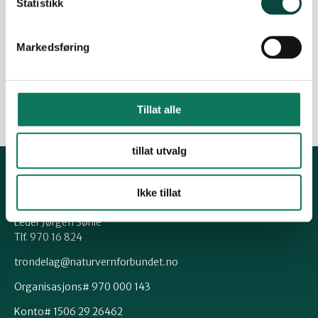
Etter at Energikommisjonen la fram sin rapport i
Statistikk
februar 2023 har kraftprodusentane i Norge sett
i gang ein stor offensiv for å få politisk støtte for
Markedsføring
meir utbygging av fornybar energi
25.04.2024
Klima og energi
Nyheter
Uttalelser
Vindkraft
Tillat alle
tillat utvalg
Kontakt fylkeslaget
Ikke tillat
Leder Jørgen Sørlie
Tlf. 970 16 824
trondelag@naturvernforbundet.no
Organisasjons# 970 000 143
Konto# 1506 29 26462