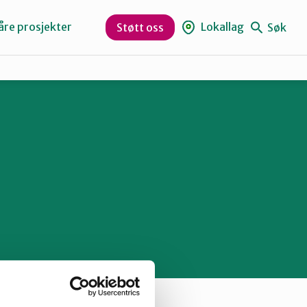
åre prosjekter
Lokallag
Søk
Støtt oss
Levanger
Orklaregionen
Skaun
Trøndelag