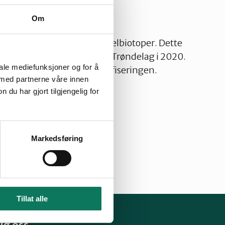
Om
økkelbiotoper
endt klage på hogst i nøkkelbiotoper. Dette
sendt til Statsforvalteren i Trøndelag i 2020.
iale mediefunksjoner og for å
ært alvorlige brudd på sertifiseringen.
 med partnerne våre innen
u har gjort tilgjengelig for
Markedsføring
Tillat alle
lg oss