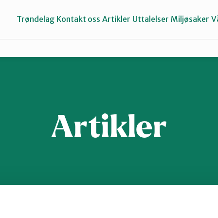
Trøndelag
Kontakt oss
Artikler
Uttalelser
Miljøsaker
V
Inderøy
Namdalen
Artikler
Selbu og Tydal
Stjørdal og Meråker