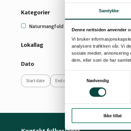
Trondheim
Samtykke
Kategorier
Naturmangfold
(1)
Denne nettsiden anvender c
Vi bruker informasjonskapsler
Lokallag
analysere trafikken vår. Vi 
sosiale medier, annonsering 
dem, eller som de har samlet
Dato
Samtykkevalg
Nødvendig
Ikke tillat
Kontakt fylkeslaget