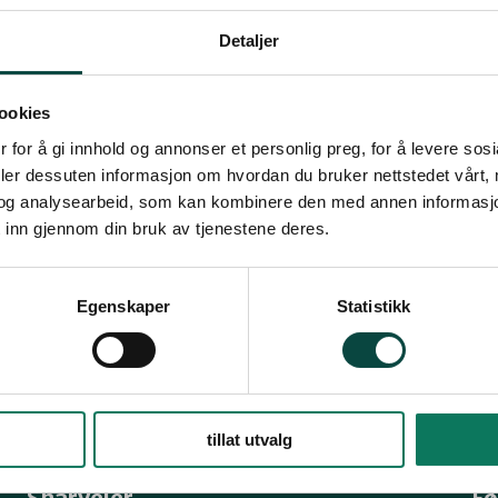
Verdal
1 resultat
Detaljer
Avslører hogst i n
Naturvernforbundet har s
ookies
er en oppfølging av klage 
 for å gi innhold og annonser et personlig preg, for å levere sos
Vi anser slik hogst som sv
deler dessuten informasjon om hvordan du bruker nettstedet vårt,
15.12.2021
Naturmangfold
og analysearbeid, som kan kombinere den med annen informasjon d
 inn gjennom din bruk av tjenestene deres.
Egenskaper
Statistikk
tillat utvalg
Snarveier
Fø