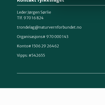
Leder Jørgen Sørlie
Tlf. 970 16 824
trondelag@naturvernforbundet.no
Organisasjons# 970 000 143
Konto# 1506 29 26462
Vipps: #542655