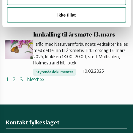
Naturvernforbundet holdt under lokallagets
årsmøte lastes ned.
Ikke tillat
26.03.2025
Biologisk mangfold
Utbygging
Innkalling til årsmøte 13. mars
I tråd med Naturvernforbundets vedtekter kalles
med dette inn til årsmøte. Tid: Torsdag 13. mars
2025, klokken 18:00-20:00, sted: Multisalen,
Holmestrand bibliotek
10.02.2025
Styrende dokumenter
1
2
3
Next »
Kontakt fylkeslaget