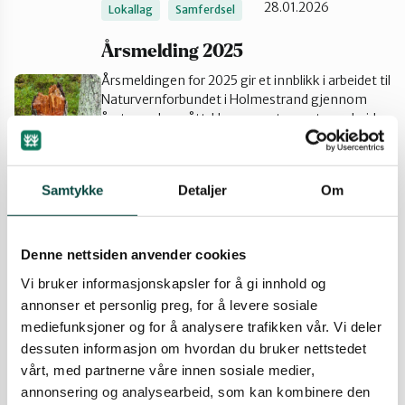
28.01.2026
Lokallag
Samferdsel
Årsmelding 2025
Årsmeldingen for 2025 gir et innblikk i arbeidet til
Naturvernforbundet i Holmestrand gjennom
året som har gått. Her presenteres styrearbeid,
medlemsutvikling, økonomi og gjennomførte
aktiviteter.
28.01.2026
Årsmelding
Lokallag
Samtykke
Detaljer
Om
Klesbyttedag lørdag 15/11
Denne nettsiden anvender cookies
I forbindelse med ombruksuka til Vesar
arrangerer vi klesbyttedag sammen med
Vi bruker informasjonskapsler for å gi innhold og
Husflidlaget i Holmestrand.
annonser et personlig preg, for å levere sosiale
03.11.2025
Aktiviteter
mediefunksjoner og for å analysere trafikken vår. Vi deler
dessuten informasjon om hvordan du bruker nettstedet
Referat fra
vårt, med partnerne våre innen sosiale medier,
artskartleggingskurset 21/9
annonsering og analysearbeid, som kan kombinere den