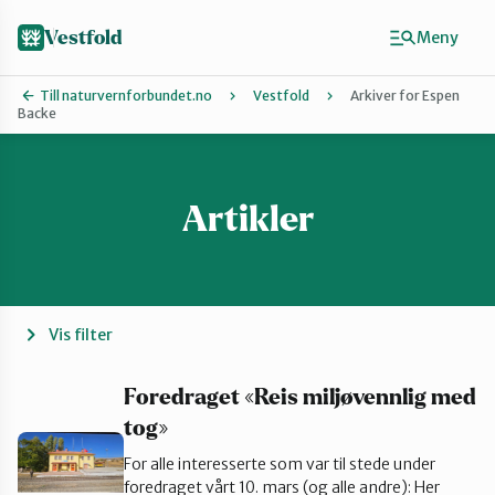
Hopp
til
Vestfold
Meny
hovedinnhold
Till naturvernforbundet.no
Vestfold
Arkiver for Espen
Backe
Finn ditt lokallag
Holmestrand
Artikler
Horten
Vis filter
Larvik
Foredraget «Reis miljøvennlig med
tog»
Sandefjord
For alle interesserte som var til stede under
foredraget vårt 10. mars (og alle andre): Her