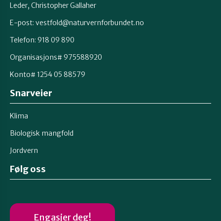
Leder, Christopher Gallaher
E-post: vestfold@naturvernforbundet.no
Telefon: 918 09 890
Organisasjons# 975588920
Konto# 1254 05 88579
Snarveier
Klima
Biologisk mangfold
Jordvern
Følg oss
Engasjer deg!