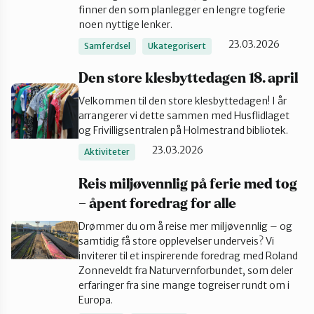
finner den som planlegger en lengre togferie
Tønsberg og Færder
noen nyttige lenker.
23.03.2026
Samferdsel
Ukategorisert
Den store klesbyttedagen 18. april
Velkommen til den store klesbyttedagen! I år
arrangerer vi dette sammen med Husflidlaget
og Frivilligsentralen på Holmestrand bibliotek.
23.03.2026
Aktiviteter
Reis miljøvennlig på ferie med tog
– åpent foredrag for alle
Drømmer du om å reise mer miljøvennlig – og
samtidig få store opplevelser underveis? Vi
inviterer til et inspirerende foredrag med Roland
Zonneveldt fra Naturvernforbundet, som deler
erfaringer fra sine mange togreiser rundt om i
Europa.