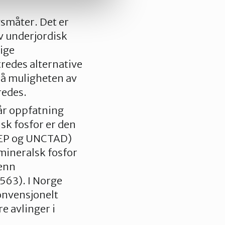
gsmåter. Det er
v underjordisk
lige
redes alternative
å muligheten av
redes.
vår oppfatning
sk fosfor er den
UNEP og UNCTAD)
 mineralsk fosfor
 enn
563). I Norge
onvensjonelt
e avlinger i