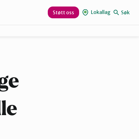
Lokallag
Søk
Støtt oss
Larvik
ge
le