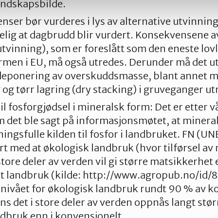
andskapsbilde.
nser bør vurderes i lys av alternative utvinnin
kelig at dagbrudd blir vurdert. Konsekvensene a
 utvinning), som er foreslått som den eneste lov
rmen i EU, må også utredes. Derunder må det ut
deponering av overskuddsmasse, blant annet m
g og tørr lagring (dry stacking) i gruveganger ut
til fosforgjødsel i mineralsk form: Det er etter 
m det ble sagt på informasjonsmøtet, at mineral
ingsfulle kilden til fosfor i landbruket. FN (
t med at økologisk landbruk (hvor tilførsel av
 store deler av verden vil gi større matsikkerhet
t landbruk (kilde: http://www.agropub.no/id/8
snivået for økologisk landbruk rundt 90 % av k
s det i store deler av verden oppnås langt størr
dbruk enn i konvensjonelt.