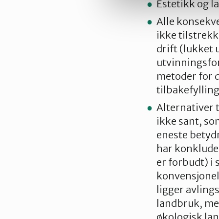
Estetikk og l
Alle konsekve
ikke tilstrek
drift (lukket
utvinningsfo
metoder for 
tilbakefyllin
Alternativer 
ikke sant, so
eneste betydn
har konkluder
er forbudt) i
konvensjonel
ligger avling
landbruk, men
økologisk lan