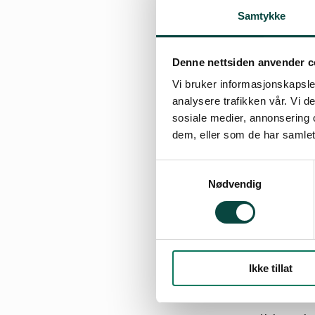
Samtykke
Konsekvenser
transportkor
Denne nettsiden anvender c
Spredning av
og i grunnva
Vi bruker informasjonskapsler
analysere trafikken vår. Vi 
Forurensning 
sosiale medier, annonsering 
12).
dem, eller som de har samlet
Energiforbruk
Samtykkevalg
Vannforbruk
Nødvendig
Støyutslipp o
1442/2012. I 
beregning av 
jamfør støyre
Ikke tillat
Konsekvenser 