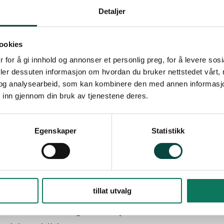
Detaljer
 for naturmangfold i området ved malmforeko
ridorene.
ookies
 tungmetaller og kjemikalier på bakken ved 
nnet nedenfor utvinningsområdet.
 for å gi innhold og annonser et personlig preg, for å levere sos
deler dessuten informasjon om hvordan du bruker nettstedet vårt,
til luft og vann, særlig grunnvann (i tråd med 
og analysearbeid, som kan kombinere den med annen informasjon d
 inn gjennom din bruk av tjenestene deres.
 og utslipp av klimagasser.
.
Egenskaper
Statistikk
g areal som blir berørt av støy, i tråd med støyr
og med at malmforekomsten ligger i et stille o
areal som påføres støy gjøres ut fra et støynivå
tningslinja.
tillat utvalg
for friluftsliv og rekreasjon.