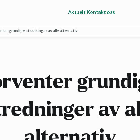
Aktuelt
Kontakt oss
nter grundige utredninger av alle alternativ
Horten
Tønsberg og Færder
orventer grundi
tredninger av al
alternativ