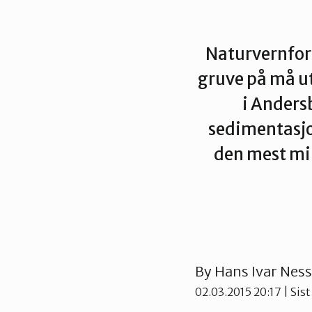
Naturvernforb
gruve på må ut
i Anders
sedimentasjo
den mest mil
By
Hans Ivar Nes
02.03.2015 20:17
| Sist