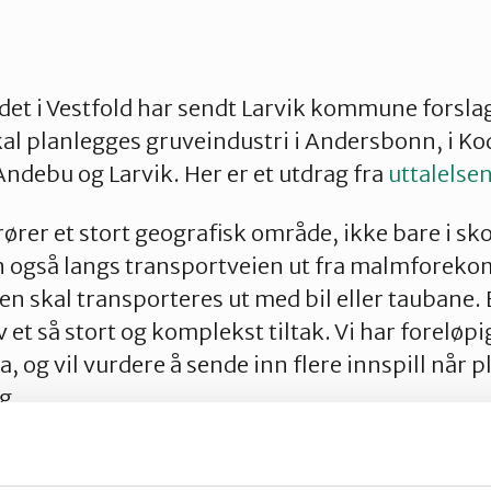
et i Vestfold har sendt Larvik kommune forsl
kal planlegges gruveindustri i Andersbonn, i Ko
debu og Larvik. Her er et utdrag fra
uttalelse
rer et stort geografisk område, ikke bare i sk
også langs transportveien ut fra malmforekoms
 skal transporteres ut med bil eller taubane.
v et så stort og komplekst tiltak. Vi har foreløp
a, og vil vurdere å sende inn flere innspill nå
g.
 og dyrkbar mark ved malmforekomsten og lan
ridorene.