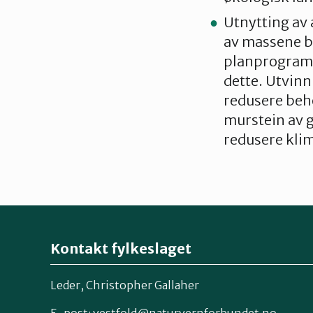
Utnytting av 
av massene bø
planprogramme
dette. Utvinn
redusere beho
murstein av 
redusere kli
Kontakt fylkeslaget
Leder, Christopher Gallaher
E-post: vestfold@naturvernforbundet.no