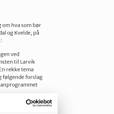
ag om hva som bør
dal og Kvelde, på
n
:
ogen ved
ten til Larvik
 En rekke tema
ig følgende forslag
r planprogrammet
gs