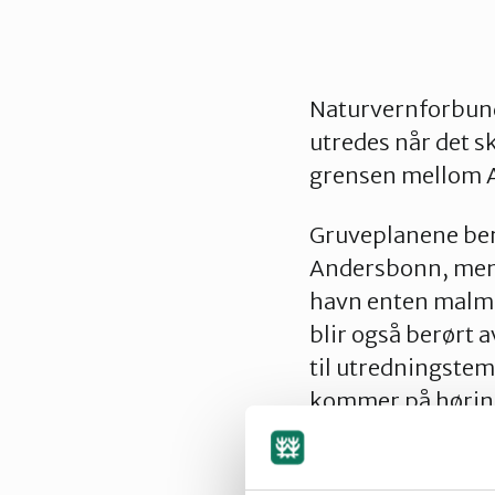
Naturvernforbund
utredes når det s
grensen mellom An
Gruveplanene berø
Andersbonn, men 
havn enten malmen
blir også berørt a
til utredningstem
kommer på hørin
Tap av dyrka
transportkor