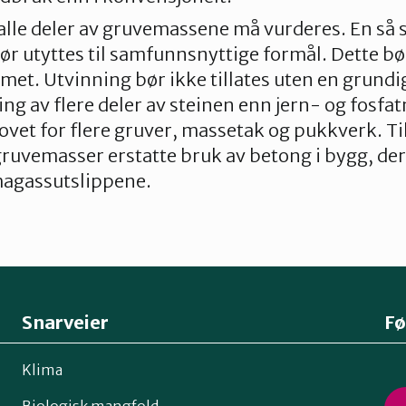
alle deler av gruvemassene må vurderes. En så 
r utyttes til samfunnsnyttige formål. Dette bør
t. Utvinning bør ikke tillates uten en grundi
ing av flere deler av steinen enn jern- og fosf
vet for flere gruver, massetak og pukkverk. T
gruvemasser erstatte bruk av betong i bygg, d
magassutslippene.
Snarveier
Fø
Klima
Biologisk mangfold