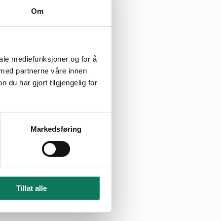
Om
msten og langs
malmforekomsten
iale mediefunksjoner og for å
 med partnerne våre innen
vannforskriften §
u har gjort tilgjengelig for
Markedsføring
etningslinja T-
mråde, bør
 på L
40 dB,
den
Tillat alle