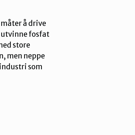
 måter å drive
 utvinne fosfat
med store
en, men neppe
eindustri som