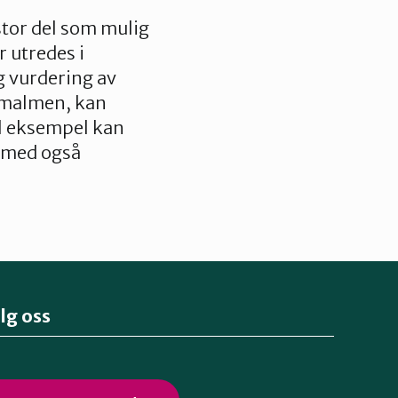
stor del som mulig
 utredes i
g vurdering av
atmalmen, kan
il eksempel kan
ermed også
lg oss