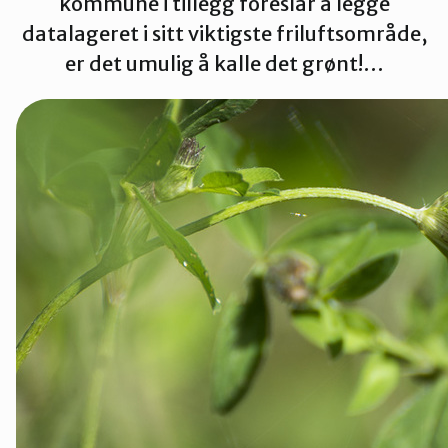
kommune i tillegg foreslår å legge
Tønsberg og Færder
datalageret i sitt viktigste friluftsområde,
er det umulig å kalle det grønt!…