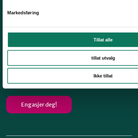
Organisasjons# 975588920
Markedsføring
Konto# 1254 05 88579
Snarveier
Tillat alle
Klima
Biologisk mangfold
tillat utvalg
Jordvern
Følg oss
Ikke tillat
Engasjer deg!