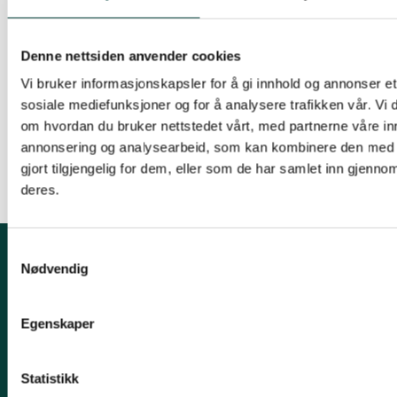
areal- og transportplanlegging er viktig for å
redusere klimagassutslippene. Hvor ble det av
Denne nettsiden anvender cookies
bevisstheten til Tønsberg kommune i denne
Vi bruker informasjonskapsler for å gi innhold og annonser et 
saken?
sosiale mediefunksjoner og for å analysere trafikken vår. Vi
om hvordan du bruker nettstedet vårt, med partnerne våre in
Hele høringsuttalelsen vår kan du lese her.
annonsering og analysearbeid, som kan kombinere den med 
gjort tilgjengelig for dem, eller som de har samlet inn gjenno
deres.
Samtykkevalg
Nødvendig
Kontakt fylkeslaget
Leder, Christopher Gallaher
Egenskaper
E-post: vestfold@naturvernforbundet.no
Statistikk
Telefon: 918 09 890