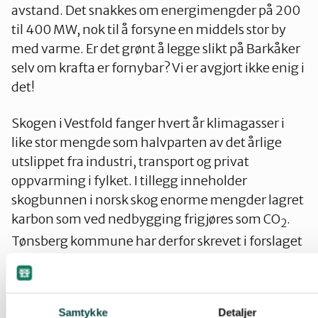
avstand. Det snakkes om energimengder på 200
til 400 MW, nok til å forsyne en middels stor by
med varme. Er det grønt å legge slikt på Barkåker
selv om krafta er fornybar? Vi er avgjort ikke enig i
det!
Skogen i Vestfold fanger hvert år klimagasser i
like stor mengde som halvparten av det årlige
utslippet fra industri, transport og privat
oppvarming i fylket. I tillegg inneholder
skogbunnen i norsk skog enorme mengder lagret
karbon som ved nedbygging frigjøres som CO
.
2
Tønsberg kommune har derfor skrevet i forslaget
til klimaplan, som var på høring i høst, at skog og
jord ikke bør bygges ned. I den kommunale
planstrategien, som ligger til grunn for all
Samtykke
Detaljer
kommunal planlegging, står det også at bevisst