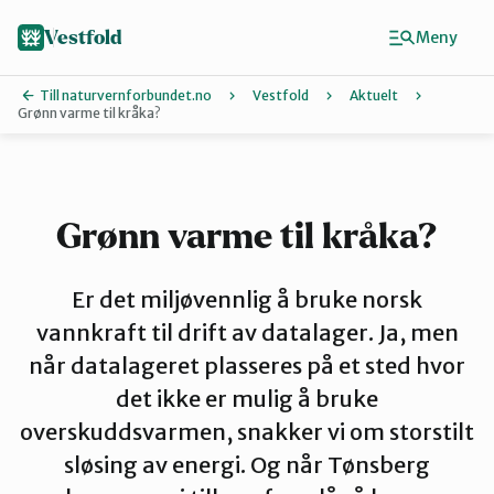
Hopp
til
Vestfold
Meny
hovedinnhold
Till naturvernforbundet.no
Vestfold
Aktuelt
Grønn varme til kråka?
Finn ditt lokallag
Holmestrand
Grønn varme til kråka?
Horten
Er det miljøvennlig å bruke norsk
vannkraft til drift av datalager. Ja, men
når datalageret plasseres på et sted hvor
Larvik
det ikke er mulig å bruke
overskuddsvarmen, snakker vi om storstilt
Sandefjord
sløsing av energi. Og når Tønsberg