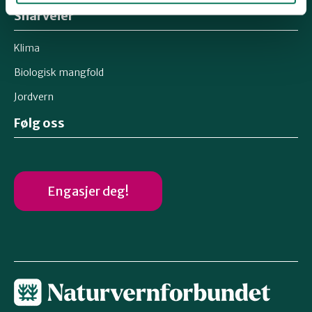
Snarveier
Klima
Biologisk mangfold
Jordvern
Følg oss
Engasjer deg!