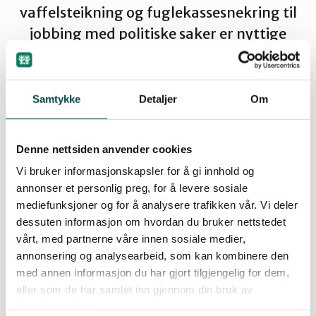
vaffelsteikning og fuglekassesnekring til
Tønsberg og Færder
jobbing med politiske saker er nyttige
bidrag!
Samtykke
Detaljer
Om
By
Artikkelimportør
02.12.2009 09:29
| Sist oppdatert: 10.11.2022 11:46
Denne nettsiden anvender cookies
Vi bruker informasjonskapsler for å gi innhold og
annonser et personlig preg, for å levere sosiale
mediefunksjoner og for å analysere trafikken vår. Vi deler
Aktiviteten til Naturvernforbundet er basert på
dessuten informasjon om hvordan du bruker nettstedet
frivillighet. Dersom du tar kontakt med oss,
vårt, med partnerne våre innen sosiale medier,
binder du deg ikke til noen ting, men vi gir deg
annonsering og analysearbeid, som kan kombinere den
muligheten til å bidra med det du liker å gjøre. Vi
med annen informasjon du har gjort tilgjengelig for dem,
har et veldig trivelig miljø av frivillige som gjør litt,
eller som de har samlet inn gjennom din bruk av
men som sammen kan bety en forskjell for
tjenestene deres.