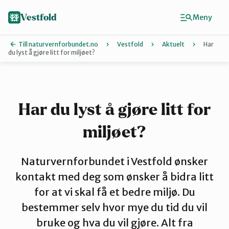
Hopp
til
Vestfold
Meny
hovedinnhold
Till naturvernforbundet.no
Vestfold
Aktuelt
Har
du lyst å gjøre litt for miljøet?
Finn ditt lokallag
Holmestrand
Har du lyst å gjøre litt for
miljøet?
Horten
Naturvernforbundet i Vestfold ønsker
Larvik
kontakt med deg som ønsker å bidra litt
for at vi skal få et bedre miljø. Du
bestemmer selv hvor mye du tid du vil
Sandefjord
bruke og hva du vil gjøre. Alt fra