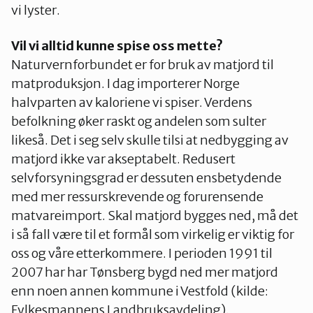
vi lyster.
Vil vi alltid kunne spise oss mette?
Naturvernforbundet er for bruk av matjord til
matproduksjon. I dag importerer Norge
halvparten av kaloriene vi spiser. Verdens
befolkning øker raskt og andelen som sulter
likeså. Det i seg selv skulle tilsi at nedbygging av
matjord ikke var akseptabelt. Redusert
selvforsyningsgrad er dessuten ensbetydende
med mer ressurskrevende og forurensende
matvareimport. Skal matjord bygges ned, må det
i så fall være til et formål som virkelig er viktig for
oss og våre etterkommere. I perioden 1991 til
2007 har har Tønsberg bygd ned mer matjord
enn noen annen kommune i Vestfold (kilde:
Fylkesmannens Landbruksavdeling).