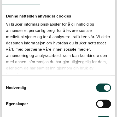
biltrafikken dramatisk.
Bystyret vil kanskje hevde at å få IKEA, Biltema og
Denne nettsiden anvender cookies
Bauhaus hit vil redusere klimagassutslippene:
Vi bruker informasjonskapsler for å gi innhold og
Hvis vi får disse butikkene nær oss, slipper vi å
annonser et personlig preg, for å levere sosiale
reise til IKEA i Asker og Bauhaus på Liertoppen,
mediefunksjoner og for å analysere trafikken vår. Vi deler
ergo bli klimagassutslippet mindre! En logikk á la
dessuten informasjon om hvordan du bruker nettstedet
2 + 2 = 4 i denne sammenhengen har store
vårt, med partnerne våre innen sosiale medier,
annonsering og analysearbeid, som kan kombinere den
brister. All erfaring fra både Norge, Europa og USA
med annen informasjon du har gjort tilgjengelig for dem,
viser at etablering av handel utenfor et sentrum
eller som de har samlet inn gjennom din bruk av
vil medføre kraftig trafikkvekst. Da Bystyret ville
tjenestene deres.
etablere kjøpesenter på Jarlsberg, konkluderte
Samtykkevalg
trafikkyndige konsulenter med at trafikken på
Nødvendig
Semslinna ville øke med nesten 40 %, og at det
derfor måtte bygges firefelts vei. Det er grunn til å
Egenskaper
tro at trafikkøkningen ved etablering av
kjøpesenter på Gulli vil bli minst like stor.