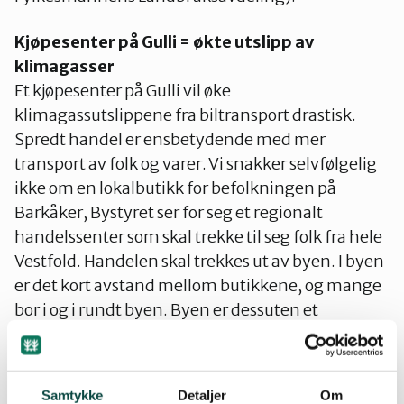
Kjøpesenter på Gulli = økte utslipp av
klimagasser
Et kjøpesenter på Gulli vil øke
klimagassutslippene fra biltransport drastisk.
Spredt handel er ensbetydende med mer
transport av folk og varer. Vi snakker selvfølgelig
ikke om en lokalbutikk for befolkningen på
Barkåker, Bystyret ser for seg et regionalt
handelssenter som skal trekke til seg folk fra hele
Vestfold. Handelen skal trekkes ut av byen. I byen
er det kort avstand mellom butikkene, og mange
bor i og i rundt byen. Byen er dessuten et
kollektivknutepunkt. Det vil selvfølgelig Gulli aldri
bli. Suger man handel ut av byen og plasserer den
på et jorde noen kilometer utenfor, øker
Samtykke
Detaljer
Om