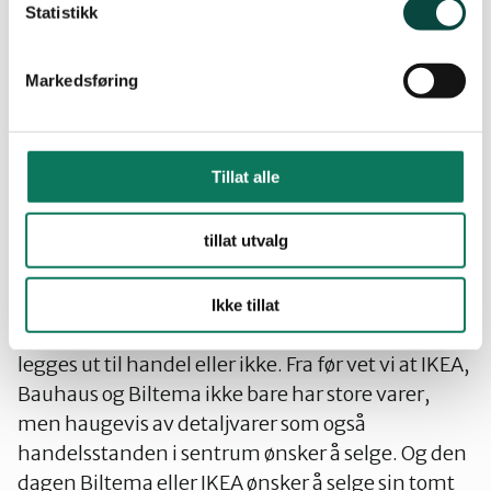
Statistikk
Handelen på og rundt Tønsberg torg går dårlig.
Bystyret mener at etablering av kjøpesenter på
Markedsføring
Gulli og Jarlsberg ikke vil påvirke handelen i
Tønsberg sentrum. Kjøpesentrene på Gulli og
Jarlsberg skal kun være for såkalte regionale
Tillat alle
handelsaktører som tiltrekker seg kunder fra hele
Vestfold. Bystyret tror, eller ønsker å tro, at de
tillat utvalg
gjennom Plan- og bygningsloven kan regulere
hva som skal selges i butikkene. Det eneste de i
realiteten kan regulere gjennom Plan- og
Ikke tillat
bygningsloven er hvorvidt området på Gulli skal
legges ut til handel eller ikke. Fra før vet vi at IKEA,
Bauhaus og Biltema ikke bare har store varer,
men haugevis av detaljvarer som også
handelsstanden i sentrum ønsker å selge. Og den
dagen Biltema eller IKEA ønsker å selge sin tomt