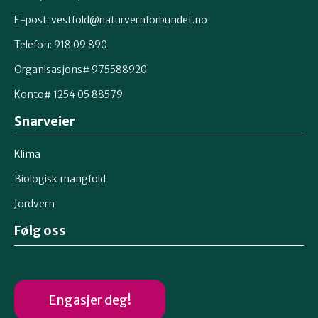
E-post: vestfold@naturvernforbundet.no
Telefon: 918 09 890
Organisasjons# 975588920
Konto# 1254 05 88579
Snarveier
Klima
Biologisk mangfold
Jordvern
Følg oss
Engasjer deg!