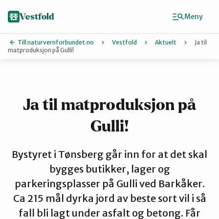
Hopp
til
Vestfold
Meny
hovedinnhold
Till naturvernforbundet.no
Vestfold
Aktuelt
Ja til
matproduksjon på Gulli!
Finn ditt lokallag
Holmestrand
Ja til matproduksjon på
Gulli!
Horten
Bystyret i Tønsberg går inn for at det skal
Larvik
bygges butikker, lager og
parkeringsplasser på Gulli ved Barkåker.
Ca 215 mål dyrka jord av beste sort vil i så
Sandefjord
fall bli lagt under asfalt og betong. Får