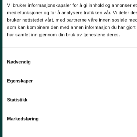
Vi bruker informasjonskapsler for å gi innhold og annonser et 
Leder, Christopher Gallaher
mediefunksjoner og for å analysere trafikken vår. Vi deler 
bruker nettstedet vårt, med partnerne våre innen sosiale me
E-post: vestfold@naturvernforbundet.no
som kan kombinere den med annen informasjon du har gjort ti
Telefon: 918 09 890
har samlet inn gjennom din bruk av tjenestene deres.
Organisasjons# 975588920
Konto# 1254 05 88579
Samtykkevalg
Nødvendig
Snarveier
Klima
Egenskaper
Biologisk mangfold
Statistikk
Jordvern
Følg oss
Markedsføring