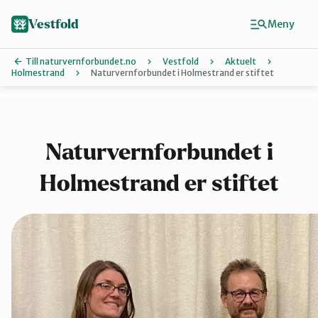
Hopp
til
Vestfold
Meny
hovedinnhold
Till naturvernforbundet.no
Vestfold
Aktuelt
Holmestrand
Naturvernforbundet i Holmestrand er stiftet
Finn ditt lokallag
Holmestrand
Naturvernforbundet i
Holmestrand er stiftet
Horten
Larvik
Sandefjord