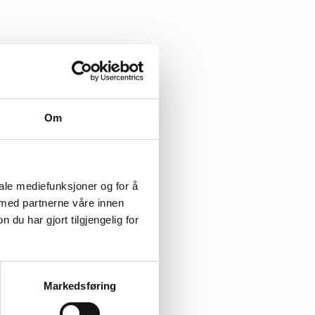
Om
iale mediefunksjoner og for å
 med partnerne våre innen
u har gjort tilgjengelig for
Markedsføring