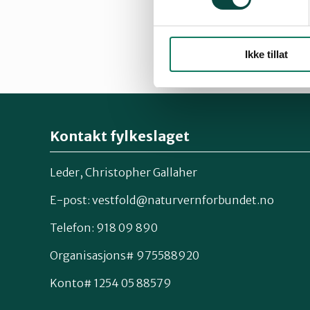
Liv Marit Meyer P
Solvår Nesbakken
Ikke tillat
Kontakt fylkeslaget
Leder, Christopher Gallaher
E-post: vestfold@naturvernforbundet.no
Telefon: 918 09 890
Organisasjons# 975588920
Konto# 1254 05 88579