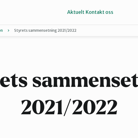
Aktuelt
Kontakt oss
en
Styrets sammensetning 2021/2022
Horten
Tønsberg og Færder
rets sammenset
2021/2022