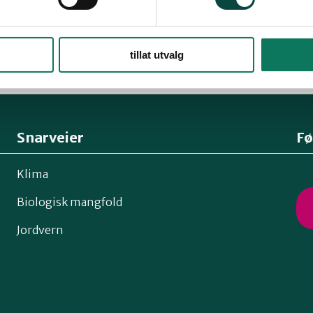
etersen (2 år)
 (2 år)
tillat utvalg
Snarveier
Fø
Klima
Biologisk mangfold
Jordvern