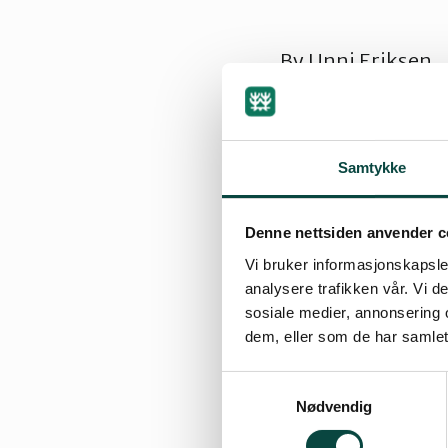
By
Unni Eriksen
31.03.2019 12:55
| Sist
Samtykke
Dag N. Kristoffers
Denne nettsiden anvender c
Unni Eriksen, sek
Vi bruker informasjonskapsler
Einar Winther, ka
analysere trafikken vår. Vi 
Rolf Andersen, s
sosiale medier, annonsering 
Petter Jørgen Om
dem, eller som de har samlet
Stine Paulsrud H
Samtykkevalg
Ragnhild Trosby,
Nødvendig
Øyvind Wistrøm (