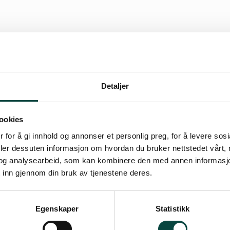
 oppdatert: 10.11.2022 11:47
Detaljer
en, leder (1 år)
ookies
retær (ikke på valg)
 for å gi innhold og annonser et personlig preg, for å levere sos
sserer (2 år)
deler dessuten informasjon om hvordan du bruker nettstedet vårt,
tyremedlem (2 år)
og analysearbeid, som kan kombinere den med annen informasjon d
tvedt, styremedlem (ikke på valg)
 inn gjennom din bruk av tjenestene deres.
augen, styremedlem (ikke på valg)
 styremedlem (ikke på valg)
Egenskaper
Statistikk
2 år)