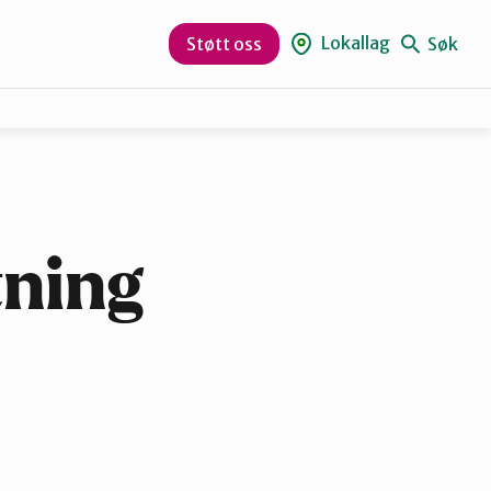
Lokallag
Søk
Støtt oss
Larvik
ning